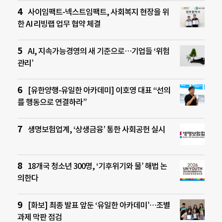
사이임팩트-넥스트임팩트, 사회복지 현장을 위
한 AI 리빙랩 업무 협약 체결
AI, 지속가능경영의 새 기준으로…기업들 ‘위험
관리’
[유한양행-유일한 아카데미] 이호영 대표 “선의
를 행동으로 연결하라”
생명보험업계, ‘상생금융’ 통한 사회공헌 실시
18개국 청소년 300명, ‘기후위기와 물’ 해법 논
의한다
[화보] 최종 발표 앞둔 ‘유일한 아카데미’…조별
과제 막판 점검