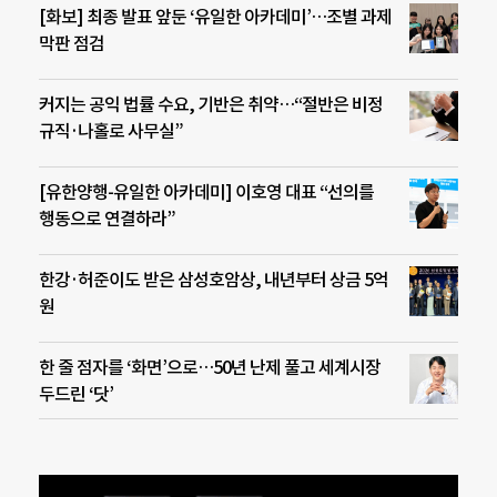
[화보] 최종 발표 앞둔 ‘유일한 아카데미’…조별 과제
막판 점검
커지는 공익 법률 수요, 기반은 취약…“절반은 비정
규직·나홀로 사무실”
[유한양행-유일한 아카데미] 이호영 대표 “선의를
행동으로 연결하라”
한강·허준이도 받은 삼성호암상, 내년부터 상금 5억
원
한 줄 점자를 ‘화면’으로…50년 난제 풀고 세계시장
두드린 ‘닷’