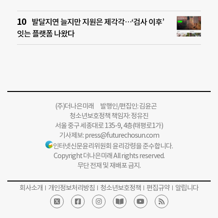
발달지연 늘지만 지원은 제각각…‘검사 이후’
잇는 플랫폼 나왔다
(주)더나은미래 발행인/편집인: 김윤곤
청소년보호정책 책임자: 정유진
서울 중구 세종대로 135-9, 4층(태평로1가)
기사제보:
press@futurechosun.com
인터넷신문윤리위원회 윤리강령을 준수합니다.
Copyright 더나은미래 All rights reserved.
무단 전재 및 재배포 금지.
회사소개
개인정보처리방침
청소년보호정책
편집규약
알립니다