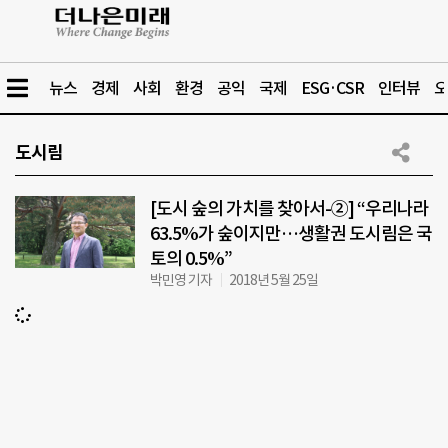
뉴스
경제
사회
환경
공익
국제
ESG·CSR
인터뷰
오
도시림
[도시 숲의 가치를 찾아서-②] “우리나라
63.5%가 숲이지만…생활권 도시림은 국
토의 0.5%”
박민영 기자
2018년 5월 25일