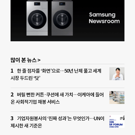
많이 본 뉴스 >
한 줄 점자를 ‘화면’으로…50년 난제 풀고 세계
시장 두드린 ‘닷’
버릴 뻔한 커튼·쿠션에 새 가치…이케아에 들어
온 사회적기업 재봉 서비스
기업자원봉사의 ‘진짜 성과’는 무엇인가…UN이
제시한 새 기준은