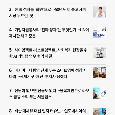
한 줄 점자를 ‘화면’으로…50년 난제 풀고 세계
시장 두드린 ‘닷’
기업자원봉사의 ‘진짜 성과’는 무엇인가…UN이
제시한 새 기준은
사이임팩트-넥스트임팩트, 사회복지 현장을 위
한 AI 리빙랩 업무 협약 체결
아시아ㆍ태평양 난제 푸는 스타트업에 성장 사
다리…국제기구·재단·투자사 뭉쳤다
신원이 없으면 신용도 없다…블록체인으로 라오
스 금융 소외 푸는 서울랩스
비싼 대체유 대신 현지 캐슈넛…인도네시아의