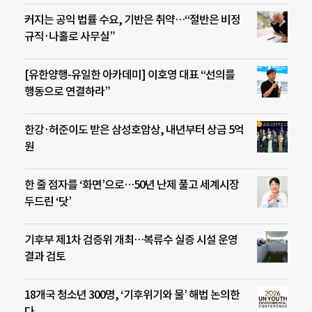
커지는 공익 법률 수요, 기반은 취약…“절반은 비정
규직·나홀로 사무실”
[유한양행-유일한 아카데미] 이호영 대표 “선의를
행동으로 연결하라”
한강·허준이도 받은 삼성호암상, 내년부터 상금 5억
원
한 줄 점자를 ‘화면’으로…50년 난제 풀고 세계시장
두드린 ‘닷’
기후부 제1차 검증위 개최…복류수 실증 시설 운영
결과 검토
18개국 청소년 300명, ‘기후위기와 물’ 해법 논의한
다