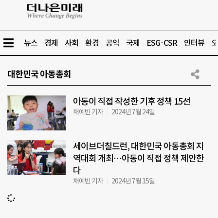
뉴스
경제
사회
환경
공익
국제
ESG·CSR
인터뷰
오
대한민국 아동총회
아동이 직접 작성한 기후 정책 15선
채예빈 기자
2024년 7월 24일
세이브더칠드런, 대한민국 아동총회 지
역대회 개최…아동이 직접 정책 제안한
다
채예빈 기자
2024년 7월 15일