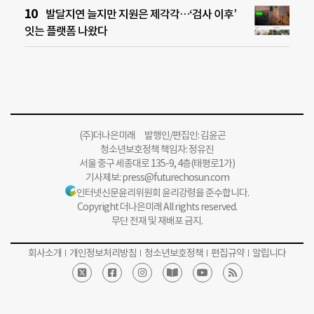
발달지연 늘지만 지원은 제각각…‘검사 이후’
잇는 플랫폼 나왔다
(주)더나은미래 발행인/편집인: 김윤곤
청소년보호정책 책임자: 정유진
서울 중구 세종대로 135-9, 4층(태평로1가)
기사제보:
press@futurechosun.com
인터넷신문윤리위원회 윤리강령을 준수합니다.
Copyright 더나은미래 All rights reserved.
무단 전재 및 재배포 금지.
회사소개
개인정보처리방침
청소년보호정책
편집규약
알립니다