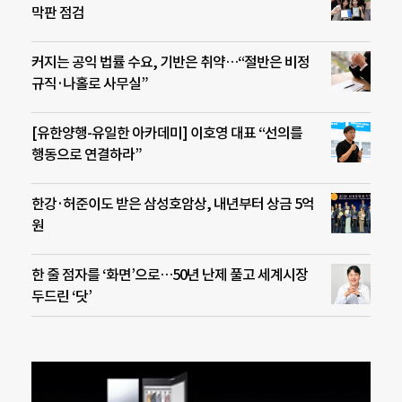
막판 점검
커지는 공익 법률 수요, 기반은 취약…“절반은 비정
규직·나홀로 사무실”
[유한양행-유일한 아카데미] 이호영 대표 “선의를
행동으로 연결하라”
한강·허준이도 받은 삼성호암상, 내년부터 상금 5억
원
한 줄 점자를 ‘화면’으로…50년 난제 풀고 세계시장
두드린 ‘닷’