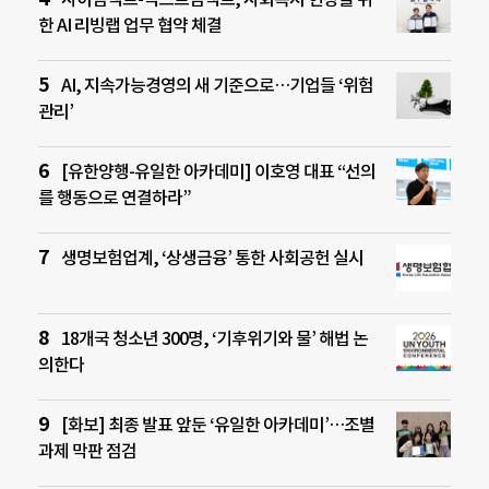
한 AI 리빙랩 업무 협약 체결
AI, 지속가능경영의 새 기준으로…기업들 ‘위험
관리’
[유한양행-유일한 아카데미] 이호영 대표 “선의
를 행동으로 연결하라”
생명보험업계, ‘상생금융’ 통한 사회공헌 실시
18개국 청소년 300명, ‘기후위기와 물’ 해법 논
의한다
[화보] 최종 발표 앞둔 ‘유일한 아카데미’…조별
과제 막판 점검