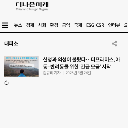
뉴스
경제
사회
환경
공익
국제
ESG·CSR
인터뷰
오
대피소
산청과 의성이 불탔다…더프라미스, 아
동·반려동물 위한 ‘긴급 모금’ 시작
김규리 기자
2025년 3월 24일