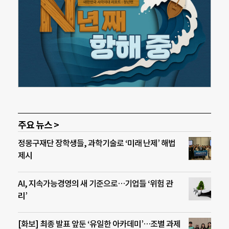
주요 뉴스 >
정몽구재단 장학생들, 과학기술로 ‘미래 난제’ 해법
제시
AI, 지속가능경영의 새 기준으로…기업들 ‘위험 관
리’
[화보] 최종 발표 앞둔 ‘유일한 아카데미’…조별 과제