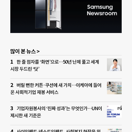
많이 본 뉴스 >
한 줄 점자를 ‘화면’으로…50년 난제 풀고 세계
시장 두드린 ‘닷’
버릴 뻔한 커튼·쿠션에 새 가치…이케아에 들어
온 사회적기업 재봉 서비스
기업자원봉사의 ‘진짜 성과’는 무엇인가…UN이
제시한 새 기준은
사이임팩트-넥스트임팩트, 사회복지 현장을 위