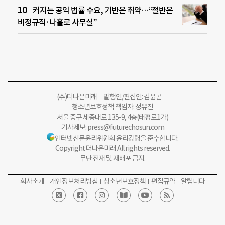
커지는 공익 법률 수요, 기반은 취약…“절반은
비정규직·나홀로 사무실”
(주)더나은미래 발행인/편집인: 김윤곤
청소년보호정책 책임자: 정유진
서울 중구 세종대로 135-9, 4층(태평로1가)
기사제보:
press@futurechosun.com
인터넷신문윤리위원회 윤리강령을 준수합니다.
Copyright 더나은미래 All rights reserved.
무단 전재 및 재배포 금지.
회사소개
개인정보처리방침
청소년보호정책
편집규약
알립니다