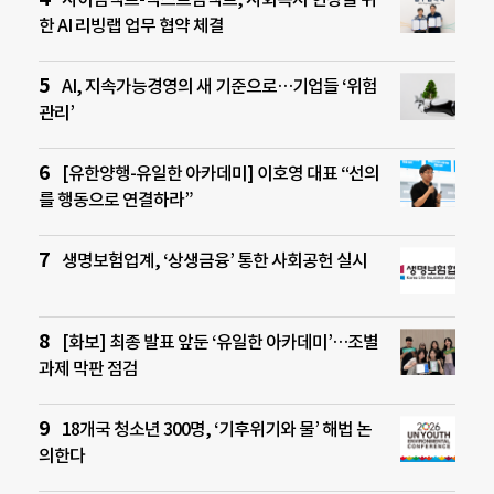
한 AI 리빙랩 업무 협약 체결
AI, 지속가능경영의 새 기준으로…기업들 ‘위험
관리’
[유한양행-유일한 아카데미] 이호영 대표 “선의
를 행동으로 연결하라”
생명보험업계, ‘상생금융’ 통한 사회공헌 실시
[화보] 최종 발표 앞둔 ‘유일한 아카데미’…조별
과제 막판 점검
18개국 청소년 300명, ‘기후위기와 물’ 해법 논
의한다