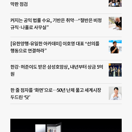
막판 점검
커지는 공익 법률 수요, 기반은 취약…“절반은 비정
규직·나홀로 사무실”
[유한양행-유일한 아카데미] 이호영 대표 “선의를
행동으로 연결하라”
한강·허준이도 받은 삼성호암상, 내년부터 상금 5억
원
한 줄 점자를 ‘화면’으로…50년 난제 풀고 세계시장
두드린 ‘닷’