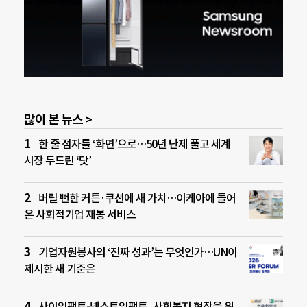
많이 본 뉴스 >
한 줄 점자를 ‘화면’으로…50년 난제 풀고 세계
시장 두드린 ‘닷’
버릴 뻔한 커튼·쿠션에 새 가치…이케아에 들어
온 사회적기업 재봉 서비스
기업자원봉사의 ‘진짜 성과’는 무엇인가…UN이
제시한 새 기준은
사이임팩트-넥스트임팩트, 사회복지 현장을 위