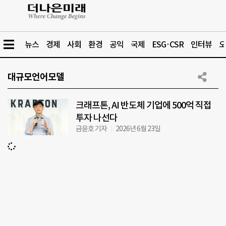
뉴스
경제
사회
환경
공익
국제
ESG·CSR
인터뷰
오
대규모언어모델
크래프톤, AI 반도체 기업에 500억 직접
투자 나선다
금윤호 기자
2026년 6월 23일