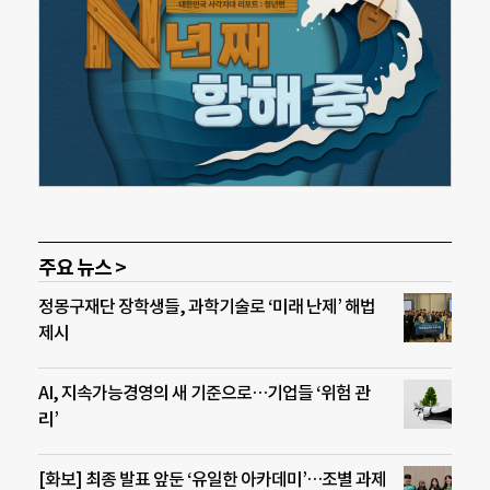
주요 뉴스 >
정몽구재단 장학생들, 과학기술로 ‘미래 난제’ 해법
제시
AI, 지속가능경영의 새 기준으로…기업들 ‘위험 관
리’
[화보] 최종 발표 앞둔 ‘유일한 아카데미’…조별 과제