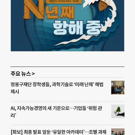
주요 뉴스 >
정몽구재단 장학생들, 과학기술로 ‘미래 난제’ 해법
제시
AI, 지속가능경영의 새 기준으로…기업들 ‘위험 관
리’
[화보] 최종 발표 앞둔 ‘유일한 아카데미’…조별 과제