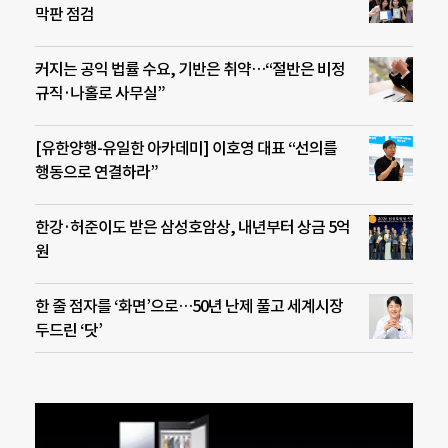
막판 점검
커지는 공익 법률 수요, 기반은 취약…“절반은 비정
규직·나홀로 사무실”
[유한양행-유일한 아카데미] 이호영 대표 “선의를
행동으로 연결하라”
한강·허준이도 받은 삼성호암상, 내년부터 상금 5억
원
한 줄 점자를 ‘화면’으로…50년 난제 풀고 세계시장
두드린 ‘닷’