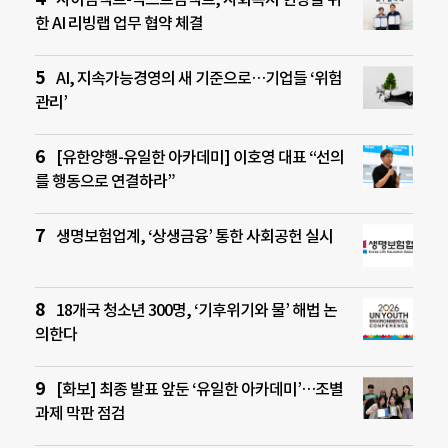
한 AI 리빙랩 업무 협약 체결
AI, 지속가능경영의 새 기준으로…기업들 ‘위험
관리’
[유한양행-유일한 아카데미] 이호영 대표 “선의
를 행동으로 연결하라”
생명보험업계, ‘상생금융’ 통한 사회공헌 실시
18개국 청소년 300명, ‘기후위기와 물’ 해법 논
의한다
[화보] 최종 발표 앞둔 ‘유일한 아카데미’…조별
과제 막판 점검