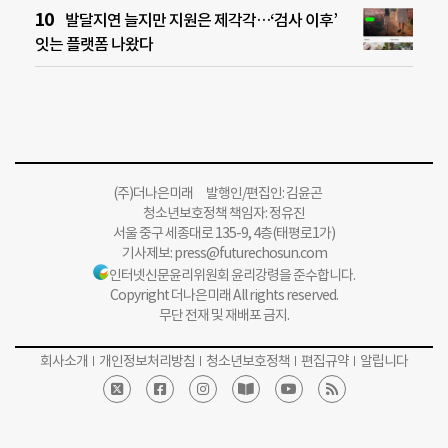
발달지연 늘지만 지원은 제각각…‘검사 이후’
잇는 플랫폼 나왔다
(주)더나은미래 발행인/편집인: 김윤곤
청소년보호정책 책임자: 정유진
서울 중구 세종대로 135-9, 4층(태평로1가)
기사제보:
press@futurechosun.com
인터넷신문윤리위원회 윤리강령을 준수합니다.
Copyright 더나은미래 All rights reserved.
무단 전재 및 재배포 금지.
회사소개
개인정보처리방침
청소년보호정책
편집규약
알립니다