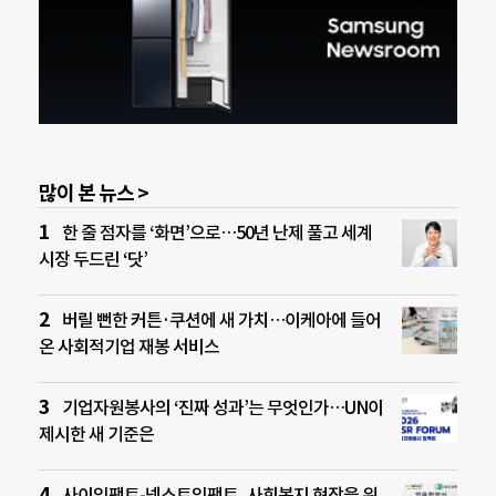
많이 본 뉴스 >
한 줄 점자를 ‘화면’으로…50년 난제 풀고 세계
시장 두드린 ‘닷’
버릴 뻔한 커튼·쿠션에 새 가치…이케아에 들어
온 사회적기업 재봉 서비스
기업자원봉사의 ‘진짜 성과’는 무엇인가…UN이
제시한 새 기준은
사이임팩트-넥스트임팩트, 사회복지 현장을 위