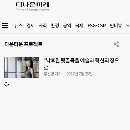
뉴스
경제
사회
환경
공익
국제
ESG·CSR
인터뷰
오
다운타운 프로젝트
“낙후된 뒷골목을 예술과 혁신의 장으
로”
주선영 기자
2017년 7월 25일