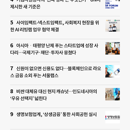
제시한 새 기준은
사이임팩트-넥스트임팩트, 사회복지 현장을 위
한 AI 리빙랩 업무 협약 체결
아시아ㆍ태평양 난제 푸는 스타트업에 성장 사
다리…국제기구·재단·투자사 뭉쳤다
신원이 없으면 신용도 없다…블록체인으로 라오
스 금융 소외 푸는 서울랩스
비싼 대체유 대신 현지 캐슈넛…인도네시아의
‘우유 선택지’ 넓힌다
생명보험업계, ‘상생금융’ 통한 사회공헌 실시