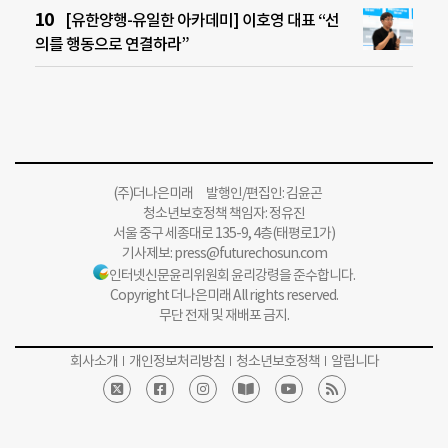
[유한양행-유일한 아카데미] 이호영 대표 “선
의를 행동으로 연결하라”
(주)더나은미래 발행인/편집인: 김윤곤
청소년보호정책 책임자: 정유진
서울 중구 세종대로 135-9, 4층(태평로1가)
기사제보:
press@futurechosun.com
인터넷신문윤리위원회 윤리강령을 준수합니다.
Copyright 더나은미래 All rights reserved.
무단 전재 및 재배포 금지.
회사소개
개인정보처리방침
청소년보호정책
알립니다