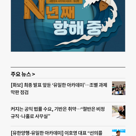
주요 뉴스 >
[화보] 최종 발표 앞둔 ‘유일한 아카데미’…조별 과제
막판 점검
커지는 공익 법률 수요, 기반은 취약…“절반은 비정
규직·나홀로 사무실”
[유한양행-유일한 아카데미] 이호영 대표 “선의를