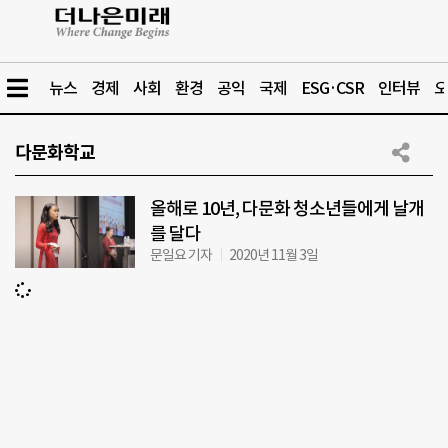
뉴스
경제
사회
환경
공익
국제
ESG·CSR
인터뷰
오
다문화학교
올해로 10년, 다문화 청소년들에게 날개
를 달다
문일요 기자
2020년 11월 3일