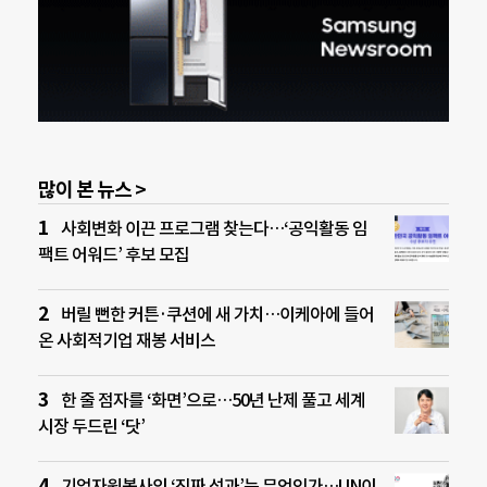
많이 본 뉴스 >
사회변화 이끈 프로그램 찾는다…‘공익활동 임
팩트 어워드’ 후보 모집
버릴 뻔한 커튼·쿠션에 새 가치…이케아에 들어
온 사회적기업 재봉 서비스
한 줄 점자를 ‘화면’으로…50년 난제 풀고 세계
시장 두드린 ‘닷’
기업자원봉사의 ‘진짜 성과’는 무엇인가…UN이