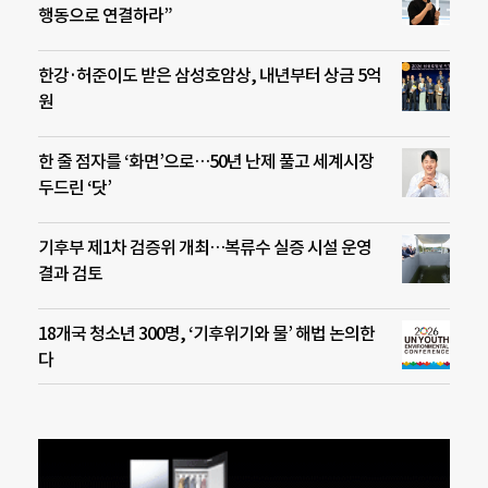
행동으로 연결하라”
한강·허준이도 받은 삼성호암상, 내년부터 상금 5억
원
한 줄 점자를 ‘화면’으로…50년 난제 풀고 세계시장
두드린 ‘닷’
기후부 제1차 검증위 개최…복류수 실증 시설 운영
결과 검토
18개국 청소년 300명, ‘기후위기와 물’ 해법 논의한
다