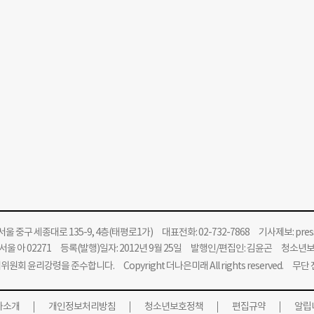
울 중구 세종대로 135-9, 4층(태평로1가) 대표전화: 02-732-7868 기사제보:
pre
울 아 02271 등록(발행)일자: 2012년 9월 25일 발행인/편집인: 김윤곤 청소년
위원회 윤리강령을 준수합니다.
Copyright 더나은미래 All rights reserved. 무
사소개
개인정보처리방침
청소년보호정책
편집규약
알립