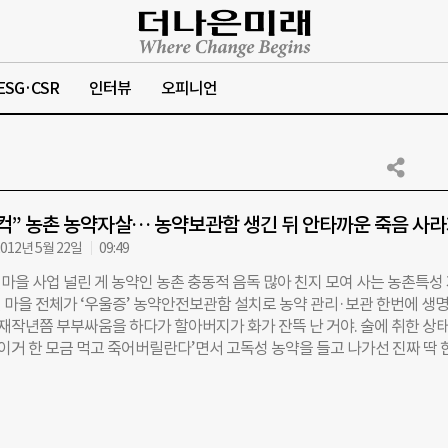
ESG·CSR
인터뷰
오피니언
컥” 농촌 농약자살… 농약보관함 생긴 뒤 안타까운 죽음 사
012년 5월 22일
09:49
마을 사업 널린 게 농약인 농촌 충동적 음독 많아 친지 모여 사는 농촌특성
 마을 전체가 ‘우울증’ 농약안전보관함 설치로 농약 관리·보관 한번에 생
“재작년쯤 부부싸움을 하다가 할아버지가 화가 잔뜩 난 거야. 술에 취한 상
‘이거 한 모금 먹고 죽어버릴란다’면서 고독성 농약을 들고 나가선 진짜 딱 
돌아가신 거지. 시골에는 밖에 나가면 널린 게 농약이니, 힘들 때 눈에 들어
 드시는 거지.” 16일 오후, 경기도 화성시 석천3리에서 만난 이완균(66)
농약’은 농촌 노인의 자살 수단으로 가장 흔히 쓰인다. 통계청에 따르면, 농약
 사람은 약 2800여명에 이른다(2008). 이 중 절대다수인 78%(2170명)