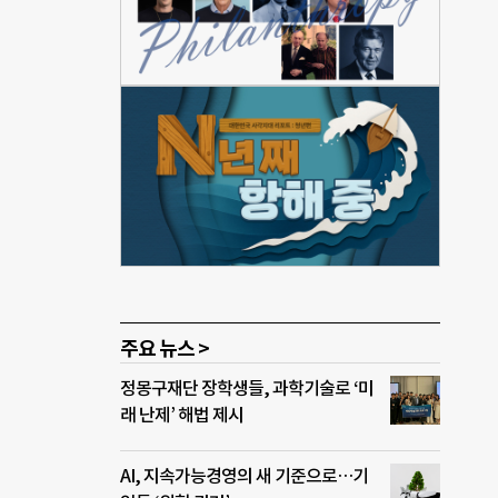
 집
가 우
자살이
으면
대부
다.
화됐
 설치
는
주요 뉴스 >
정몽구재단 장학생들, 과학기술로 ‘미
래 난제’ 해법 제시
AI, 지속가능경영의 새 기준으로…기