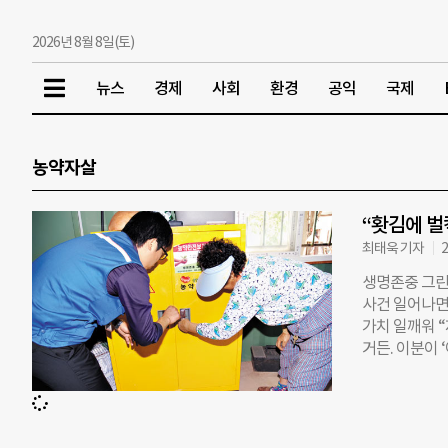
2026년 8월 8일(토)
뉴스
경제
사회
환경
공익
국제
농약자살
“홧김에 벌
최태욱 기자
2
생명존중 그린
사건 일어나면
가치 일깨워 
거든. 이분이 
금 마셨는데 
충동적으로 그냥
의 말이다. ‘
살도구로 사용한