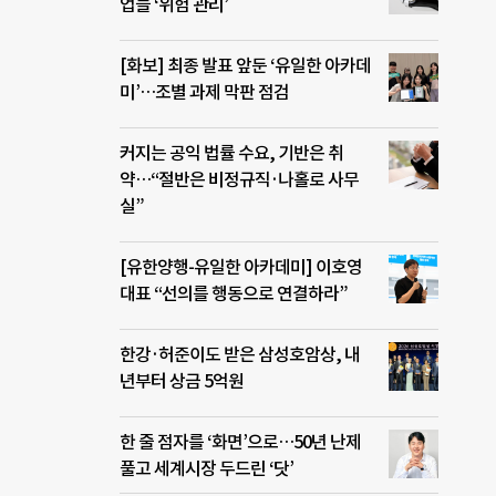
업들 ‘위험 관리’
[화보] 최종 발표 앞둔 ‘유일한 아카데
미’…조별 과제 막판 점검
커지는 공익 법률 수요, 기반은 취
약…“절반은 비정규직·나홀로 사무
실”
[유한양행-유일한 아카데미] 이호영
대표 “선의를 행동으로 연결하라”
한강·허준이도 받은 삼성호암상, 내
년부터 상금 5억원
한 줄 점자를 ‘화면’으로…50년 난제
풀고 세계시장 두드린 ‘닷’