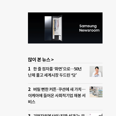
많이 본 뉴스 >
한 줄 점자를 ‘화면’으로…50년
난제 풀고 세계시장 두드린 ‘닷’
버릴 뻔한 커튼·쿠션에 새 가치…
이케아에 들어온 사회적기업 재봉 서
비스