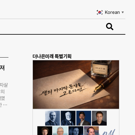
Korean
▼
Korean
▼
더나은미래 특별기획
라져
 자살
명의
태였
한 모
오면
 이장
을 자
가 농