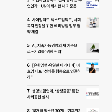
기업자원봉사의 ‘진짜 성과’는 무
엇인가…UN이 제시한 새 기준은
사이임팩트-넥스트임팩트, 사회
복지 현장을 위한 AI 리빙랩 업무 협
약 체결
AI, 지속가능경영의 새 기준으
로…기업들 ‘위험 관리’
[유한양행-유일한 아카데미] 이
호영 대표 “선의를 행동으로 연결하
라”
생명보험업계, ‘상생금융’ 통한
사회공헌 실시
18개국 청소년 300명, ‘기후위기