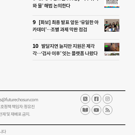
와 물’ 해법 논의한다
[화보] 최종 발표 앞둔 ‘유일한 아
카데미’…조별 과제 막판 점검
발달지연 늘지만 지원은 제각
각…‘검사 이후’ 잇는 플랫폼 나왔다
ss@futurechosun.com
보호정책 책임자: 정유진
단 전재 및 재배포 금지.
니다