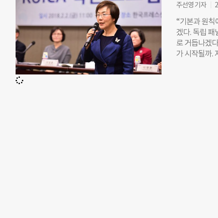
사 1명을 비
주선영 기자
2
노조 대표가 
“기본과 원칙
는 직접, 비밀
겠다. 독립 
다. 임원추천위
로 거듭나겠다고
임할 수 있다
가 시작될까. 
고 현장에서 
이카 혁신과제
예고 기간인 
직 10%를 대
시행할 것”이
치를 다루는 
니라 전체 E
을 대대적으로 
“주로 경영진
카 혁신위원회
는
“KOICA는 
코리아 에이드
덕적 해이 때
취임 후 9일
위원들과 함께
료를 공개해 
를 보여주려 했
신위원장(윤현
무총장)를 비
시민사회포럼(K