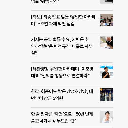
업들 ‘위험 관리’
[화보] 최종 발표 앞둔 ‘유일한 아카데
미’…조별 과제 막판 점검
커지는 공익 법률 수요, 기반은 취
약…“절반은 비정규직·나홀로 사무
실”
[유한양행-유일한 아카데미] 이호영
대표 “선의를 행동으로 연결하라”
한강·허준이도 받은 삼성호암상, 내
년부터 상금 5억원
한 줄 점자를 ‘화면’으로…50년 난제
풀고 세계시장 두드린 ‘닷’