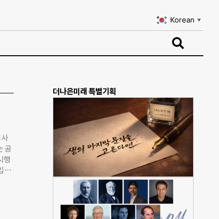
Korean
▼
Korean
▼
더나은미래 특별기획
이사
는 공
시행
 입법
·지
스공
성하
임이