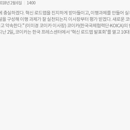
상임이사로 임명해야 한다. 기관에 근로자 과반수가 속한 노조가 있는 경우
018년 2월 6일
14:00
2명 이내의 후보자를 임원추천위원회에 추천한다. 과반수 노조가 없는 기
에 충실하겠다. 혁신 로드맵을 진지하게 받아들이고, 이행과제를 만들어 
 또는 무기명 투표를 해 근로자 과반수 동의를 얻은 후보자를 2명 이내로 
패널을 구성해 이행 과제가 잘 실천되는지 이사장부터 평가 받겠다. 새로운 
원회에서는 논의를 거쳐 이들 중 1명을 뽑는다. 임기는 2년이며 1년 단위
 약속한다.” (이미경 코이카 이사장) 코이카(한국국제협력단∙KOICA)의
. 기재부는 “공공기관 노동이사제가 당초 목적대로 공공기관의 투명성을 
지난 2일, 코이카는 한국 프레스센터에서 ‘혁신 로드맵 발표회’를 열고 10대
안정적으로 도입·운용할 수 있도록 하기 위해 이번 개정안을 마련했다”며 
를 발표했다. 이번 로드맵에 따르면 코이카는 ▲감사실장∙해외 사무소장 등
다음 달 14일까지 국민의견을 수렴하고 법제처 심사와 국무회의를 거쳐 8월
외에 개방 ▲노동자 이사제 도입 ▲평화, 인권, 민주주의, 거버넌스 등 보편
라고 밝혔다. 노동이사제 도입으로 이사회 다양성이 갖춰지면 지배구조(G)
전담조직 신설 ▲여성임원 및 보직자 5년내 50% 수준까지 끌어올리는 등 
SG 경영에도 긍정적인 영향을 미칠 것으로 보인다. 김민석 지속가능연구소
혁신할 의지를 내비쳤다. 이번 ‘혁신 로드맵’은 지난해 12월 7일 발족한 ‘
이나 외부 전문가를 중심으로 이뤄졌던 이사회 의사결정에 실무와 현장을 
’에서 도출한 내용이다. 지난해 11월 29일 취임한 이미경 이사장은 취임
창립 이래 최대 위기에 직면하고 있다”며 “작년 최순실 국정농단 사건과 연
 사건을 계기로 국민적 지지와 신뢰가 추락했고, 이어지는 기관 내부의 각
문에 현장의 봉사자는 물론이고 임직원들의 사기도 땅에 떨어졌다”고 지적
만에 ‘혁신위원회’를 발족했다. 이날 혁신 로드맵 발표회에서 이 이사장은 “
 모든 팀의 보고를 받는 것으로 업무를 시작했고, 혁신위원이 공개하는 모
‘파격적’이라는 말까지 들었다”며 “코이카가 ‘진심으로 혁신한다’는 의지와
다”고 강조했다. 코이카 혁신위원회 15명 중 10명은 외부인사로 구성됐다.
봉 국제개발협력민간협의회(KCOC) 사무총장)과 간사(송진호 부산 YMCA
롯해 이태주 한성대 교수, 조영숙 한국여성단체연합 소장, 이성훈 국제개발
oFID) 운영위원, 이현옥 연세대 교수, 한재광 발전대안 피다 대표 등 그간