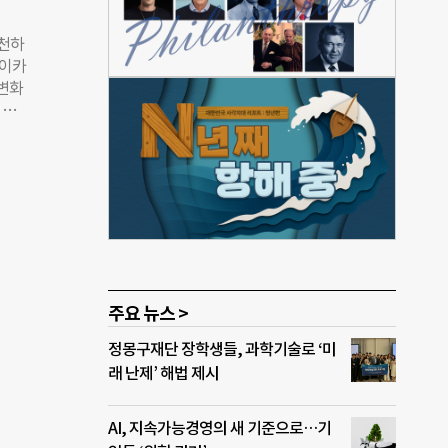
에는
관에서
실천하
추천한
코이카
로 연
 변화
도모하
 코
“입법
 보
 4일
적 가
뿐 아
조직
장은
코이
잘 아
사에서
루된
종 도
하며,
혁신
주요 뉴스 >
든 자
정몽구재단 장학생들, 과학기술로 ‘미
 신뢰
래 난제’ 해법 제시
 혁
 사
협력
AI, 지속가능경영의 새 기준으로…기