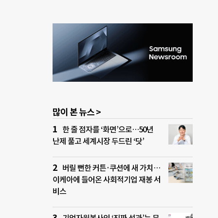
많이 본 뉴스 >
한 줄 점자를 ‘화면’으로…50년
난제 풀고 세계시장 두드린 ‘닷’
버릴 뻔한 커튼·쿠션에 새 가치…
이케아에 들어온 사회적기업 재봉 서
비스