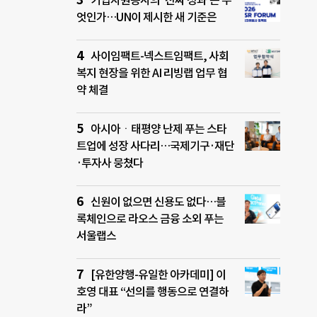
기업자원봉사의 ‘진짜 성과’는 무
엇인가…UN이 제시한 새 기준은
사이임팩트-넥스트임팩트, 사회
복지 현장을 위한 AI 리빙랩 업무 협
약 체결
아시아ㆍ태평양 난제 푸는 스타
트업에 성장 사다리…국제기구·재단
·투자사 뭉쳤다
신원이 없으면 신용도 없다…블
록체인으로 라오스 금융 소외 푸는
서울랩스
[유한양행-유일한 아카데미] 이
호영 대표 “선의를 행동으로 연결하
라”