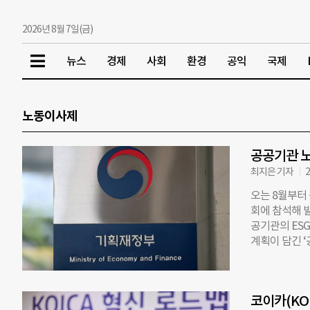
2026년 8월 7일(금)
뉴스
경제
사회
환경
공익
국제
노동이사제
공공기관 노
최지은 기자
2
오는 8월부터
회에 참석해 
공기관의 ES
계획이 담긴 ‘
예고 한다고 밝
자체·공공기관
사 등 전국 
코이카(KOI
는 공공기관부