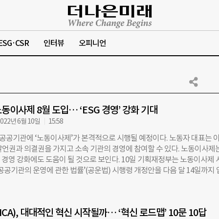
ESG·CSR
인터뷰
오피니언
동이사제 8월 도입… ‘ESG 경영’ 강화 기대
022년 6월 10일
15:58
 공공기관에 ‘노동이사제’가 본격적으로 시행될 예정이다. 노동자 대표는 
발언권과 의결권을 가지고 소속 기관의 경영에 참여할 수 있다. 노동이사제
G 경영 강화에도 도움이 될 것으로 보인다. 10일 기획재정부는 노동이사제 
공공기관의 운영에 관한 법률’(공운법) 시행령 개정안을 다음 달 14일까지
혔다. 지난 2월 3일 공표한 공운법 개정의 후속 조치로, 관계부처와 전문가
 등 이해관계자 의견을 수렴해 확정했다. 개정안은 한국전력공사, 한국가
131개 공기업과 준정부기관에 적용된다. 8월 4일부터 임원추천위원회를 구
CA), 대대적인 혁신 시작될까… ‘혁신 로드맵’ 10문 10답
터 차례로 시행한다. 해당 기관에 3년 이상 재직한 근로자 중 선발한 비상