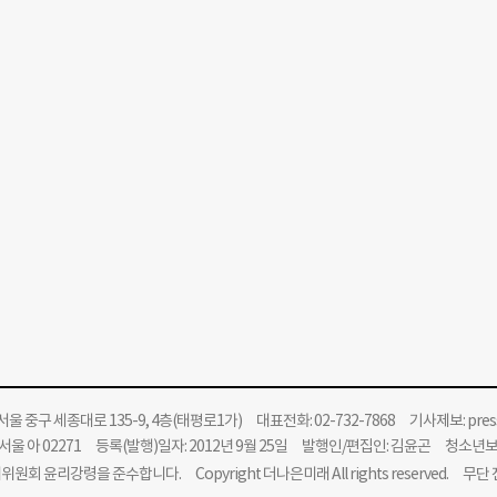
울 중구 세종대로 135-9, 4층(태평로1가) 대표전화: 02-732-7868 기사제보:
pre
울 아 02271 등록(발행)일자: 2012년 9월 25일 발행인/편집인: 김윤곤 청소년
위원회 윤리강령을 준수합니다.
Copyright 더나은미래 All rights reserved. 무