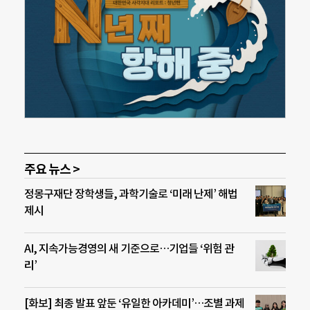
주요 뉴스 >
정몽구재단 장학생들, 과학기술로 ‘미래 난제’ 해법
제시
AI, 지속가능경영의 새 기준으로…기업들 ‘위험 관
리’
[화보] 최종 발표 앞둔 ‘유일한 아카데미’…조별 과제