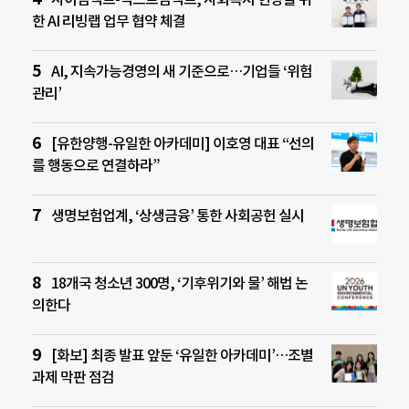
한 AI 리빙랩 업무 협약 체결
AI, 지속가능경영의 새 기준으로…기업들 ‘위험
관리’
[유한양행-유일한 아카데미] 이호영 대표 “선의
를 행동으로 연결하라”
생명보험업계, ‘상생금융’ 통한 사회공헌 실시
18개국 청소년 300명, ‘기후위기와 물’ 해법 논
의한다
[화보] 최종 발표 앞둔 ‘유일한 아카데미’…조별
과제 막판 점검