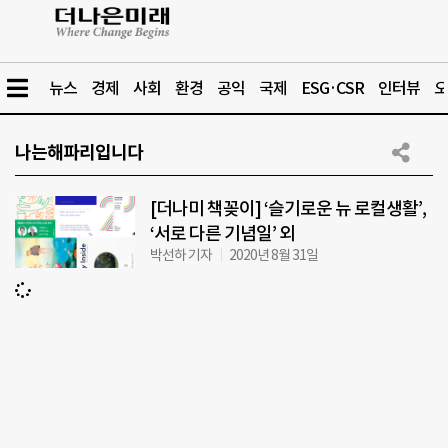
뉴스
경제
사회
환경
공익
국제
ESG·CSR
인터뷰
오
나는해파리입니다
[더나미 책꽂이] ‘슬기로운 뉴 로컬생활’,
‘서로 다른 기념일’ 외
박선하 기자
2020년 8월 31일