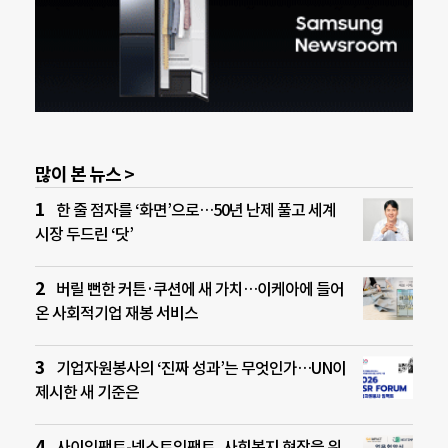
많이 본 뉴스 >
한 줄 점자를 ‘화면’으로…50년 난제 풀고 세계
시장 두드린 ‘닷’
버릴 뻔한 커튼·쿠션에 새 가치…이케아에 들어
온 사회적기업 재봉 서비스
기업자원봉사의 ‘진짜 성과’는 무엇인가…UN이
제시한 새 기준은
사이임팩트-넥스트임팩트, 사회복지 현장을 위