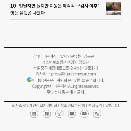
발달지연 늘지만 지원은 제각각…‘검사 이후’
잇는 플랫폼 나왔다
(주)더나은미래 발행인/편집인: 김윤곤
청소년보호정책 책임자: 정유진
서울 중구 세종대로 135-9, 4층(태평로1가)
기사제보:
press@futurechosun.com
인터넷신문윤리위원회 윤리강령을 준수합니다.
Copyright 더나은미래 All rights reserved.
무단 전재 및 재배포 금지.
회사소개
개인정보처리방침
청소년보호정책
편집규약
알립니다