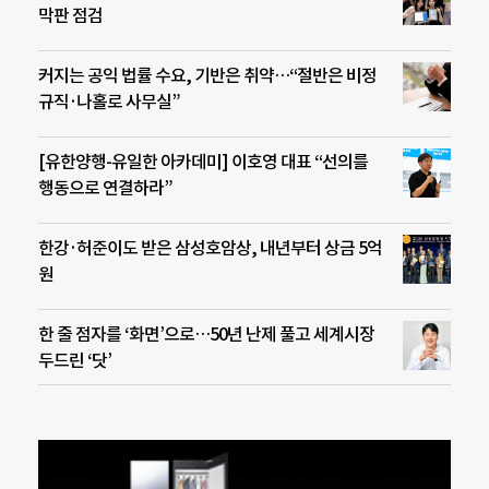
막판 점검
커지는 공익 법률 수요, 기반은 취약…“절반은 비정
규직·나홀로 사무실”
[유한양행-유일한 아카데미] 이호영 대표 “선의를
행동으로 연결하라”
한강·허준이도 받은 삼성호암상, 내년부터 상금 5억
원
한 줄 점자를 ‘화면’으로…50년 난제 풀고 세계시장
두드린 ‘닷’