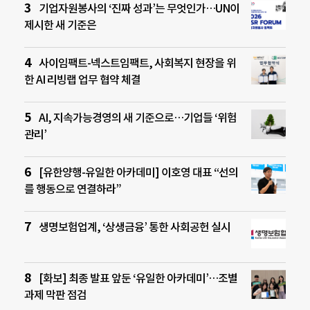
기업자원봉사의 ‘진짜 성과’는 무엇인가…UN이
제시한 새 기준은
사이임팩트-넥스트임팩트, 사회복지 현장을 위
한 AI 리빙랩 업무 협약 체결
AI, 지속가능경영의 새 기준으로…기업들 ‘위험
관리’
[유한양행-유일한 아카데미] 이호영 대표 “선의
를 행동으로 연결하라”
생명보험업계, ‘상생금융’ 통한 사회공헌 실시
[화보] 최종 발표 앞둔 ‘유일한 아카데미’…조별
과제 막판 점검