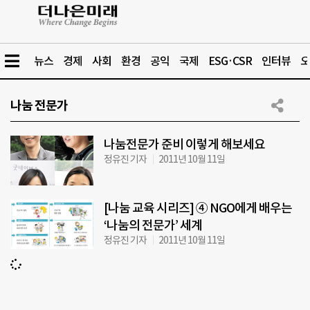
뉴스
경제
사회
환경
공익
국제
ESG·CSR
인터뷰
오
나눔 전문가
나눔전문가 준비 이렇게 해보세요
정유진 기자
2011년 10월 11일
[나눔 교육 시리즈] ④ NGO에게 배우는
‘나눔의 전문가’ 세계
정유진 기자
2011년 10월 11일