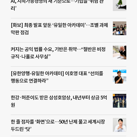
AI, 지속가능경영의 새 기준으로…기업들 ‘위험 관
리’
[화보] 최종 발표 앞둔 ‘유일한 아카데미’…조별 과제
막판 점검
커지는 공익 법률 수요, 기반은 취약…“절반은 비정
규직·나홀로 사무실”
[유한양행-유일한 아카데미] 이호영 대표 “선의를
행동으로 연결하라”
한강·허준이도 받은 삼성호암상, 내년부터 상금 5억
원
한 줄 점자를 ‘화면’으로…50년 난제 풀고 세계시장
두드린 ‘닷’