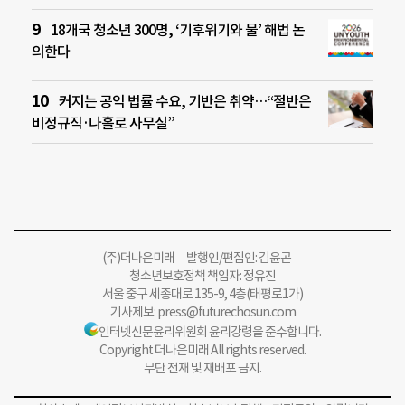
18개국 청소년 300명, ‘기후위기와 물’ 해법 논
의한다
커지는 공익 법률 수요, 기반은 취약…“절반은
비정규직·나홀로 사무실”
(주)더나은미래 발행인/편집인: 김윤곤
청소년보호정책 책임자: 정유진
서울 중구 세종대로 135-9, 4층(태평로1가)
기사제보:
press@futurechosun.com
인터넷신문윤리위원회 윤리강령을 준수합니다.
Copyright 더나은미래 All rights reserved.
무단 전재 및 재배포 금지.