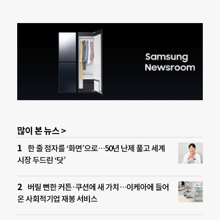
많이 본 뉴스 >
한 줄 점자를 ‘화면’으로…50년 난제 풀고 세계
시장 두드린 ‘닷’
버릴 뻔한 커튼·쿠션에 새 가치…이케아에 들어
온 사회적기업 재봉 서비스