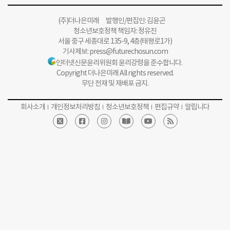
(주)더나은미래 발행인/편집인: 김윤곤
청소년보호정책 책임자: 정유진
서울 중구 세종대로 135-9, 4층(태평로1가)
기사제보:
press@futurechosun.com
인터넷신문윤리위원회 윤리강령을 준수합니다.
Copyright 더나은미래 All rights reserved.
무단 전재 및 재배포 금지.
회사소개
개인정보처리방침
청소년보호정책
편집규약
알립니다