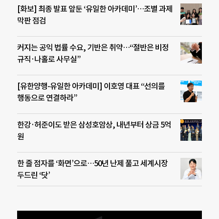
[화보] 최종 발표 앞둔 ‘유일한 아카데미’…조별 과제
막판 점검
커지는 공익 법률 수요, 기반은 취약…“절반은 비정
규직·나홀로 사무실”
[유한양행-유일한 아카데미] 이호영 대표 “선의를
행동으로 연결하라”
한강·허준이도 받은 삼성호암상, 내년부터 상금 5억
원
한 줄 점자를 ‘화면’으로…50년 난제 풀고 세계시장
두드린 ‘닷’