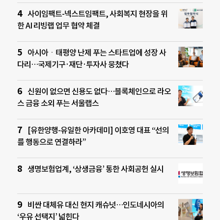
사이임팩트-넥스트임팩트, 사회복지 현장을 위
한 AI 리빙랩 업무 협약 체결
아시아ㆍ태평양 난제 푸는 스타트업에 성장 사
다리…국제기구·재단·투자사 뭉쳤다
신원이 없으면 신용도 없다…블록체인으로 라오
스 금융 소외 푸는 서울랩스
[유한양행-유일한 아카데미] 이호영 대표 “선의
를 행동으로 연결하라”
생명보험업계, ‘상생금융’ 통한 사회공헌 실시
비싼 대체유 대신 현지 캐슈넛…인도네시아의
‘우유 선택지’ 넓힌다