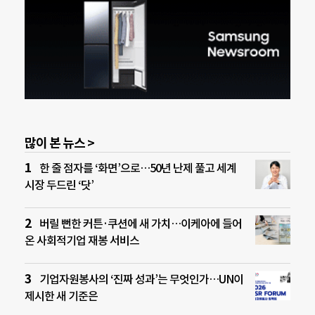
많이 본 뉴스 >
한 줄 점자를 ‘화면’으로…50년 난제 풀고 세계
시장 두드린 ‘닷’
버릴 뻔한 커튼·쿠션에 새 가치…이케아에 들어
온 사회적기업 재봉 서비스
기업자원봉사의 ‘진짜 성과’는 무엇인가…UN이
제시한 새 기준은