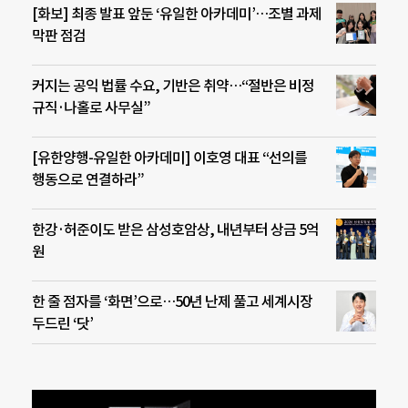
[화보] 최종 발표 앞둔 ‘유일한 아카데미’…조별 과제
막판 점검
커지는 공익 법률 수요, 기반은 취약…“절반은 비정
규직·나홀로 사무실”
[유한양행-유일한 아카데미] 이호영 대표 “선의를
행동으로 연결하라”
한강·허준이도 받은 삼성호암상, 내년부터 상금 5억
원
한 줄 점자를 ‘화면’으로…50년 난제 풀고 세계시장
두드린 ‘닷’