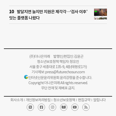
발달지연 늘지만 지원은 제각각…‘검사 이후’
잇는 플랫폼 나왔다
(주)더나은미래 발행인/편집인: 김윤곤
청소년보호정책 책임자: 정유진
서울 중구 세종대로 135-9, 4층(태평로1가)
기사제보:
press@futurechosun.com
인터넷신문윤리위원회 윤리강령을 준수합니다.
Copyright 더나은미래 All rights reserved.
무단 전재 및 재배포 금지.
회사소개
개인정보처리방침
청소년보호정책
편집규약
알립니다