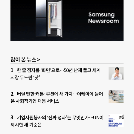
많이 본 뉴스 >
한 줄 점자를 ‘화면’으로…50년 난제 풀고 세계
시장 두드린 ‘닷’
버릴 뻔한 커튼·쿠션에 새 가치…이케아에 들어
온 사회적기업 재봉 서비스
기업자원봉사의 ‘진짜 성과’는 무엇인가…UN이
제시한 새 기준은