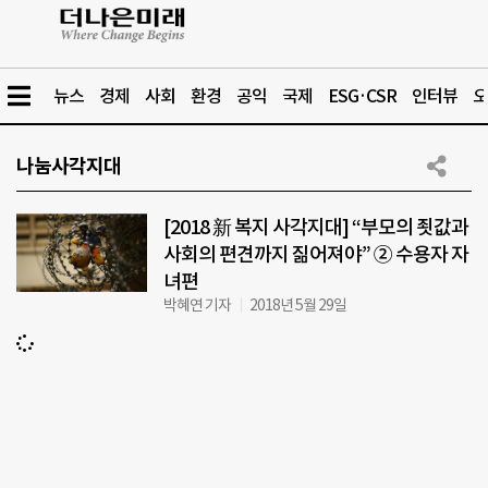
뉴스
경제
사회
환경
공익
국제
ESG·CSR
인터뷰
오
나눔사각지대
[2018 新 복지 사각지대] “부모의 죗값과
사회의 편견까지 짊어져야” ② 수용자 자
녀편
박혜연 기자
2018년 5월 29일