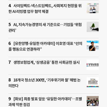
사이임팩트-넥스트임팩트, 사회복지 현장을 위
한 AI 리빙랩 업무 협약 체결
AI, 지속가능경영의 새 기준으로…기업들 ‘위험
관리’
[유한양행-유일한 아카데미] 이호영 대표 “선의
를 행동으로 연결하라”
생명보험업계, ‘상생금융’ 통한 사회공헌 실시
18개국 청소년 300명, ‘기후위기와 물’ 해법 논
의한다
[화보] 최종 발표 앞둔 ‘유일한 아카데미’…조별
과제 막판 점검