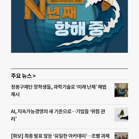
주요 뉴스 >
정몽구재단 장학생들, 과학기술로 ‘미래 난제’ 해법
제시
AI, 지속가능경영의 새 기준으로…기업들 ‘위험 관
리’
[화보] 최종 발표 앞둔 ‘유일한 아카데미’…조별 과제