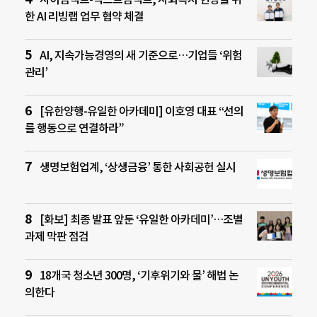
한 AI 리빙랩 업무 협약 체결
AI, 지속가능경영의 새 기준으로…기업들 ‘위험
관리’
[유한양행-유일한 아카데미] 이호영 대표 “선의
를 행동으로 연결하라”
생명보험업계, ‘상생금융’ 통한 사회공헌 실시
[화보] 최종 발표 앞둔 ‘유일한 아카데미’…조별
과제 막판 점검
18개국 청소년 300명, ‘기후위기와 물’ 해법 논
의한다