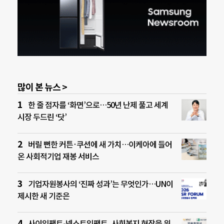
많이 본 뉴스 >
한 줄 점자를 ‘화면’으로…50년 난제 풀고 세계
시장 두드린 ‘닷’
버릴 뻔한 커튼·쿠션에 새 가치…이케아에 들어
온 사회적기업 재봉 서비스
기업자원봉사의 ‘진짜 성과’는 무엇인가…UN이
제시한 새 기준은
사이임팩트-넥스트임팩트, 사회복지 현장을 위