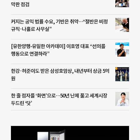
막판 점검
커지는 공익 법률 수요, 기반은 취약…“절반은 비정
규직·나홀로 사무실”
[유한양행-유일한 아카데미] 이호영 대표 “선의를
행동으로 연결하라”
한강·허준이도 받은 삼성호암상, 내년부터 상금 5억
원
한 줄 점자를 ‘화면’으로…50년 난제 풀고 세계시장
두드린 ‘닷’