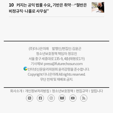
커지는 공익 법률 수요, 기반은 취약…“절반은
비정규직·나홀로 사무실”
(주)더나은미래 발행인/편집인: 김윤곤
청소년보호정책 책임자: 정유진
서울 중구 세종대로 135-9, 4층(태평로1가)
기사제보:
press@futurechosun.com
인터넷신문윤리위원회 윤리강령을 준수합니다.
Copyright 더나은미래 All rights reserved.
무단 전재 및 재배포 금지.
회사소개
개인정보처리방침
청소년보호정책
편집규약
알립니다