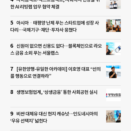
한 AI 리빙랩 업무 협약 체결
아시아ㆍ태평양 난제 푸는 스타트업에 성장 사
다리…국제기구·재단·투자사 뭉쳤다
신원이 없으면 신용도 없다…블록체인으로 라오
스 금융 소외 푸는 서울랩스
[유한양행-유일한 아카데미] 이호영 대표 “선의
를 행동으로 연결하라”
생명보험업계, ‘상생금융’ 통한 사회공헌 실시
비싼 대체유 대신 현지 캐슈넛…인도네시아의
‘우유 선택지’ 넓힌다