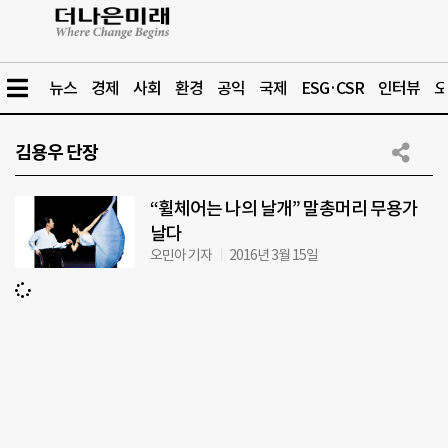
뉴스
경제
사회
환경
공익
국제
ESG·CSR
인터뷰
오
김용우 단장
“휠체어는 나의 날개” 말총머리 무용가
날다
오민아 기자
2016년 3월 15일