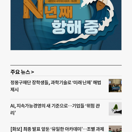
주요 뉴스 >
정몽구재단 장학생들, 과학기술로 ‘미래 난제’ 해법
제시
AI, 지속가능경영의 새 기준으로…기업들 ‘위험 관
리’
[화보] 최종 발표 앞둔 ‘유일한 아카데미’…조별 과제