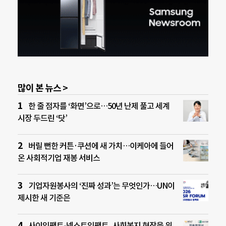
많이 본 뉴스 >
한 줄 점자를 ‘화면’으로…50년 난제 풀고 세계
시장 두드린 ‘닷’
버릴 뻔한 커튼·쿠션에 새 가치…이케아에 들어
온 사회적기업 재봉 서비스
기업자원봉사의 ‘진짜 성과’는 무엇인가…UN이
제시한 새 기준은
사이임팩트-넥스트임팩트, 사회복지 현장을 위