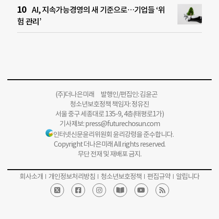
AI, 지속가능경영의 새 기준으로…기업들 ‘위
험 관리’
(주)더나은미래 발행인/편집인: 김윤곤
청소년보호정책 책임자: 정유진
서울 중구 세종대로 135-9, 4층(태평로1가)
기사제보:
press@futurechosun.com
인터넷신문윤리위원회 윤리강령을 준수합니다.
Copyright 더나은미래 All rights reserved.
무단 전재 및 재배포 금지.
회사소개
개인정보처리방침
청소년보호정책
편집규약
알립니다