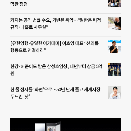
막판 점검
커지는 공익 법률 수요, 기반은 취약…“절반은 비정
규직·나홀로 사무실”
[유한양행-유일한 아카데미] 이호영 대표 “선의를
행동으로 연결하라”
한강·허준이도 받은 삼성호암상, 내년부터 상금 5억
원
한 줄 점자를 ‘화면’으로…50년 난제 풀고 세계시장
두드린 ‘닷’