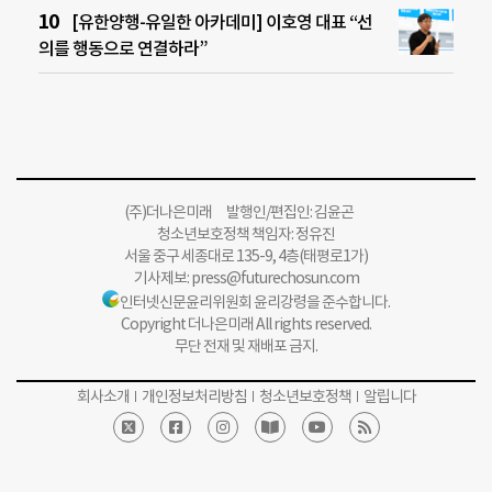
[유한양행-유일한 아카데미] 이호영 대표 “선
의를 행동으로 연결하라”
(주)더나은미래 발행인/편집인: 김윤곤
청소년보호정책 책임자: 정유진
서울 중구 세종대로 135-9, 4층(태평로1가)
기사제보:
press@futurechosun.com
인터넷신문윤리위원회 윤리강령을 준수합니다.
Copyright 더나은미래 All rights reserved.
무단 전재 및 재배포 금지.
회사소개
개인정보처리방침
청소년보호정책
알립니다