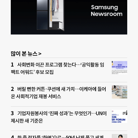
많이 본 뉴스 >
사회변화 이끈 프로그램 찾는다…‘공익활동 임
팩트 어워드’ 후보 모집
버릴 뻔한 커튼·쿠션에 새 가치…이케아에 들어
온 사회적기업 재봉 서비스
기업자원봉사의 ‘진짜 성과’는 무엇인가…UN이
제시한 새 기준은
한 줄 점자를 ‘화면’으로…50년 난제 풀고 세계