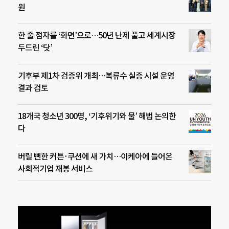
원
한 줄 점자를 ‘화면’으로…50년 난제 풀고 세계시장
두드린 ‘닷’
기후부 제1차 검증위 개최…복류수 실증 시설 운영
결과 검토
18개국 청소년 300명, ‘기후위기와 물’ 해법 논의한
다
버릴 뻔한 커튼·쿠션에 새 가치…이케아에 들어온
사회적기업 재봉 서비스