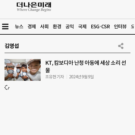
뉴스
경제
사회
환경
공익
국제
ESG·CSR
인터뷰
오
김영섭
KT, 캄보디아 난청 아동에 세상 소리 선
물
조유현 기자
2024년 9월 9일