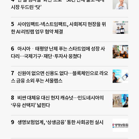
시장 두드린 ‘닷’
사이임팩트-넥스트임팩트, 사회복지 현장을 위
한 AI 리빙랩 업무 협약 체결
아시아ㆍ태평양 난제 푸는 스타트업에 성장 사
다리…국제기구·재단·투자사 뭉쳤다
신원이 없으면 신용도 없다…블록체인으로 라오
스 금융 소외 푸는 서울랩스
비싼 대체유 대신 현지 캐슈넛…인도네시아의
‘우유 선택지’ 넓힌다
생명보험업계, ‘상생금융’ 통한 사회공헌 실시