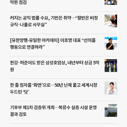
막판 점검
커지는 공익 법률 수요, 기반은 취약…“절반은 비정
규직·나홀로 사무실”
[유한양행-유일한 아카데미] 이호영 대표 “선의를
행동으로 연결하라”
한강·허준이도 받은 삼성호암상, 내년부터 상금 5억
원
한 줄 점자를 ‘화면’으로…50년 난제 풀고 세계시장
두드린 ‘닷’
기후부 제1차 검증위 개최…복류수 실증 시설 운영
결과 검토