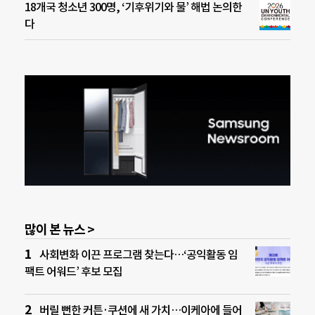
18개국 청소년 300명, ‘기후위기와 물’ 해법 논의한
다
많이 본 뉴스 >
사회변화 이끈 프로그램 찾는다…‘공익활동 임
팩트 어워드’ 후보 모집
버릴 뻔한 커튼·쿠션에 새 가치…이케아에 들어