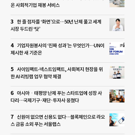
온 사회적기업 재봉 서비스
한 줄 점자를 ‘화면’으로…50년 난제 풀고 세계
시장 두드린 ‘닷’
기업자원봉사의 ‘진짜 성과’는 무엇인가…UN이
제시한 새 기준은
사이임팩트-넥스트임팩트, 사회복지 현장을 위
한 AI 리빙랩 업무 협약 체결
아시아ㆍ태평양 난제 푸는 스타트업에 성장 사
다리…국제기구·재단·투자사 뭉쳤다
신원이 없으면 신용도 없다…블록체인으로 라오
스 금융 소외 푸는 서울랩스