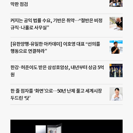
막판 점검
커지는 공익 법률 수요, 기반은 취약…“절반은 비정
규직·나홀로 사무실”
[유한양행-유일한 아카데미] 이호영 대표 “선의를
행동으로 연결하라”
한강·허준이도 받은 삼성호암상, 내년부터 상금 5억
원
한 줄 점자를 ‘화면’으로…50년 난제 풀고 세계시장
두드린 ‘닷’