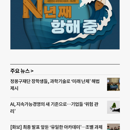
주요 뉴스 >
정몽구재단 장학생들, 과학기술로 ‘미래 난제’ 해법
제시
AI, 지속가능경영의 새 기준으로…기업들 ‘위험 관
리’
[화보] 최종 발표 앞둔 ‘유일한 아카데미’…조별 과제