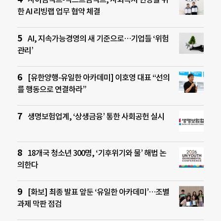
한 AI 리빙랩 업무 협약 체결
AI, 지속가능경영의 새 기준으로…기업들 ‘위험
관리’
[유한양행-유일한 아카데미] 이호영 대표 “선의
를 행동으로 연결하라”
생명보험업계, ‘상생금융’ 통한 사회공헌 실시
18개국 청소년 300명, ‘기후위기와 물’ 해법 논
의한다
[화보] 최종 발표 앞둔 ‘유일한 아카데미’…조별
과제 막판 점검