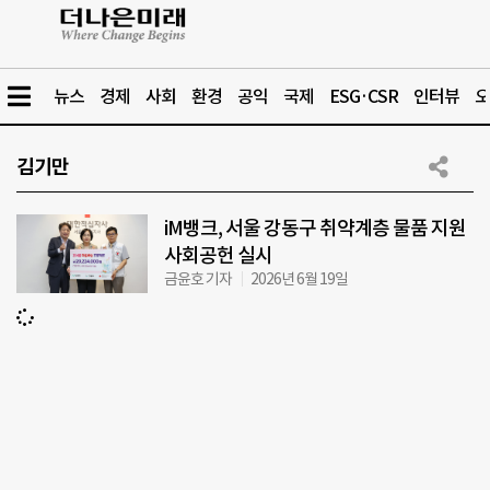
뉴스
경제
사회
환경
공익
국제
ESG·CSR
인터뷰
오
김기만
iM뱅크, 서울 강동구 취약계층 물품 지원
사회공헌 실시
금윤호 기자
2026년 6월 19일