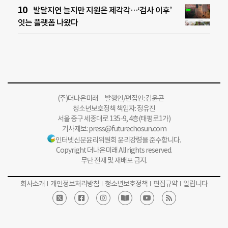
발달지연 늘지만 지원은 제각각…‘검사 이후’
잇는 플랫폼 나왔다
(주)더나은미래 발행인/편집인: 김윤곤
청소년보호정책 책임자: 정유진
서울 중구 세종대로 135-9, 4층(태평로1가)
기사제보:
press@futurechosun.com
인터넷신문윤리위원회 윤리강령을 준수합니다.
Copyright 더나은미래 All rights reserved.
무단 전재 및 재배포 금지.
회사소개
개인정보처리방침
청소년보호정책
편집규약
알립니다