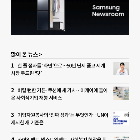
많이 본 뉴스 >
한 줄 점자를 ‘화면’으로…50년 난제 풀고 세계
시장 두드린 ‘닷’
버릴 뻔한 커튼·쿠션에 새 가치…이케아에 들어
온 사회적기업 재봉 서비스
기업자원봉사의 ‘진짜 성과’는 무엇인가…UN이
제시한 새 기준은
사이임팩트-넥스트임팩트, 사회복지 현장을 위