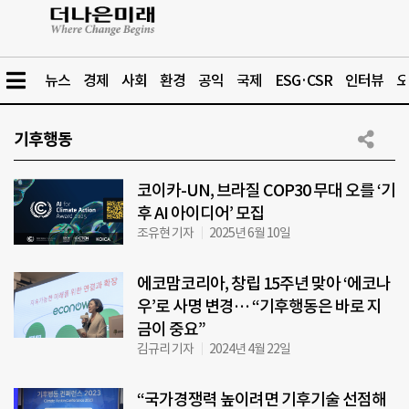
뉴스
경제
사회
환경
공익
국제
ESG·CSR
인터뷰
오
기후행동
코이카-UN, 브라질 COP30 무대 오를 ‘기
후 AI 아이디어’ 모집
조유현 기자
2025년 6월 10일
에코맘코리아, 창립 15주년 맞아 ‘에코나
우’로 사명 변경… “기후행동은 바로 지
금이 중요”
김규리 기자
2024년 4월 22일
“국가경쟁력 높이려면 기후기술 선점해