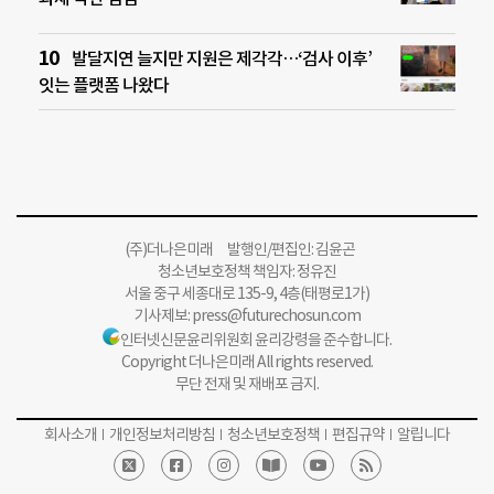
발달지연 늘지만 지원은 제각각…‘검사 이후’
잇는 플랫폼 나왔다
(주)더나은미래 발행인/편집인: 김윤곤
청소년보호정책 책임자: 정유진
서울 중구 세종대로 135-9, 4층(태평로1가)
기사제보:
press@futurechosun.com
인터넷신문윤리위원회 윤리강령을 준수합니다.
Copyright 더나은미래 All rights reserved.
무단 전재 및 재배포 금지.
회사소개
개인정보처리방침
청소년보호정책
편집규약
알립니다