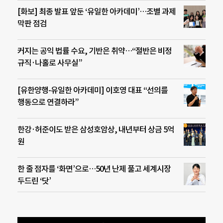
[화보] 최종 발표 앞둔 ‘유일한 아카데미’…조별 과제
막판 점검
커지는 공익 법률 수요, 기반은 취약…“절반은 비정
규직·나홀로 사무실”
[유한양행-유일한 아카데미] 이호영 대표 “선의를
행동으로 연결하라”
한강·허준이도 받은 삼성호암상, 내년부터 상금 5억
원
한 줄 점자를 ‘화면’으로…50년 난제 풀고 세계시장
두드린 ‘닷’