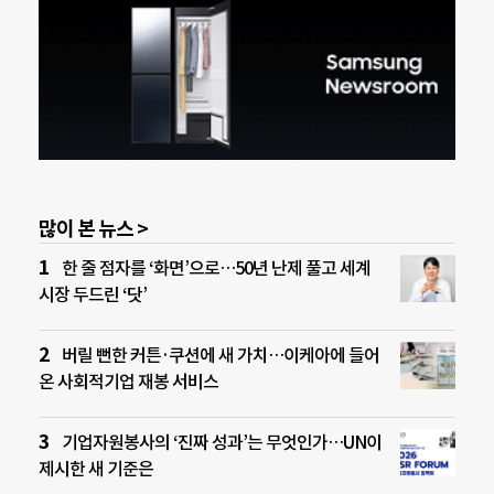
많이 본 뉴스 >
한 줄 점자를 ‘화면’으로…50년 난제 풀고 세계
시장 두드린 ‘닷’
버릴 뻔한 커튼·쿠션에 새 가치…이케아에 들어
온 사회적기업 재봉 서비스
기업자원봉사의 ‘진짜 성과’는 무엇인가…UN이
제시한 새 기준은