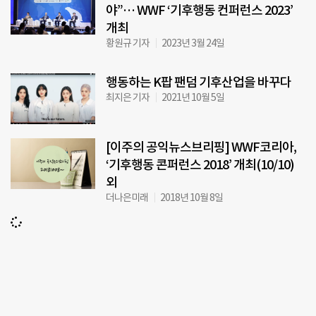
야”… WWF ‘기후행동 컨퍼런스 2023’
개최
황원규 기자
2023년 3월 24일
행동하는 K팝 팬덤 기후산업을 바꾸다
최지은 기자
2021년 10월 5일
[이주의 공익뉴스브리핑] WWF코리아,
‘기후행동 콘퍼런스 2018’ 개최(10/10)
외
더나은미래
2018년 10월 8일