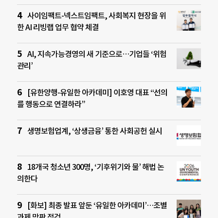
사이임팩트-넥스트임팩트, 사회복지 현장을 위
한 AI 리빙랩 업무 협약 체결
AI, 지속가능경영의 새 기준으로…기업들 ‘위험
관리’
[유한양행-유일한 아카데미] 이호영 대표 “선의
를 행동으로 연결하라”
생명보험업계, ‘상생금융’ 통한 사회공헌 실시
18개국 청소년 300명, ‘기후위기와 물’ 해법 논
의한다
[화보] 최종 발표 앞둔 ‘유일한 아카데미’…조별
과제 막판 점검