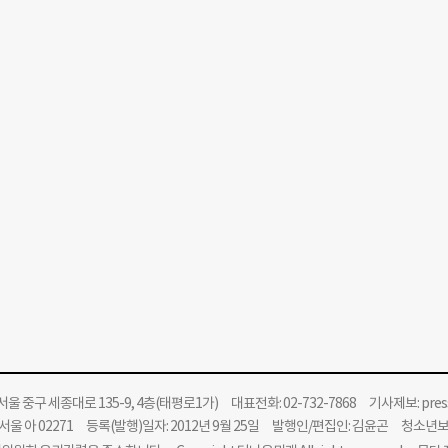
울 중구 세종대로 135-9, 4층(태평로1가) 대표전화: 02-732-7868 기사제보:
pre
울 아 02271 등록(발행)일자: 2012년 9월 25일 발행인/편집인: 김윤곤 청소년