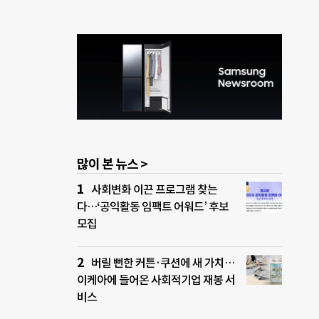
많이 본 뉴스 >
사회변화 이끈 프로그램 찾는
다…‘공익활동 임팩트 어워드’ 후보
모집
버릴 뻔한 커튼·쿠션에 새 가치…
이케아에 들어온 사회적기업 재봉 서
비스