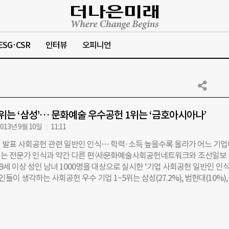
ESG·CSR
인터뷰
오피니언
위는 ‘삼성’… 문화예술 우수공헌 1위는 ‘금호아시아나’
013년 9월 10일
11:11
 발표 사회공헌 관련 일반인 인식… 학력·소득 높을수록 올라가 어느 기업
는 전문가 인식과 약간 다른 편 ㈔문화예술사회공헌네트워크와 조선일보
9세 이상 성인 남녀 1000명을 대상으로 실시한 ‘기업 사회공헌 일반인 인
반인들이 생각하는 사회공헌 우수 기업 1~5위는 삼성(27.2%), 범현대(10%),
SK(3.9%), 유한킴벌리(3.6%) 순으로 드러났다. 포스코(3.2%), 유한양행(3.0%
이상 0.7%), 금호아시아나(0.6%), 대우(0.5%), GS(0.4%), KT&G(0.4%
었다. 지난해 같은 조사 결과 4위를 차지했던 포스코는 6위로 밀렸고, 7위
5위로 꼽혔다. 이번 설문 조사 분석을 진행한 플랜엠 김기룡 대표는 “학력