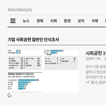
2026년 8월 6일(목)
뉴스
경제
사회
환경
공익
국제
기업 사회공헌 일반인 인식조사
사회공헌 1
김경하 기자
2
우수기업 순위
잘하고 있는지
은미래가 만 1
사’ 결과, 일
LG(9.7%), 
두산·KT·풀무원(
이 그 뒤를 이
유한킴벌리가 