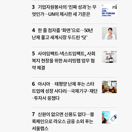
기업자원봉사의 ‘진짜 성과’는 무
엇인가…UN이 제시한 새 기준은
한 줄 점자를 ‘화면’으로…50년
난제 풀고 세계시장 두드린 ‘닷’
사이임팩트-넥스트임팩트, 사회
복지 현장을 위한 AI 리빙랩 업무 협
약 체결
아시아ㆍ태평양 난제 푸는 스타
트업에 성장 사다리…국제기구·재단
·투자사 뭉쳤다
신원이 없으면 신용도 없다…블
록체인으로 라오스 금융 소외 푸는
서울랩스