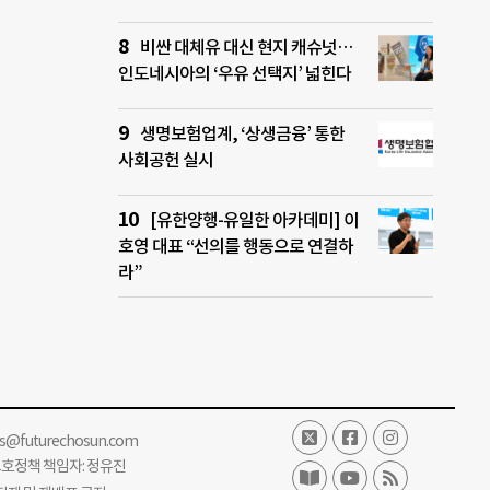
비싼 대체유 대신 현지 캐슈넛…
인도네시아의 ‘우유 선택지’ 넓힌다
생명보험업계, ‘상생금융’ 통한
사회공헌 실시
[유한양행-유일한 아카데미] 이
호영 대표 “선의를 행동으로 연결하
라”
ss@futurechosun.com
보호정책 책임자: 정유진