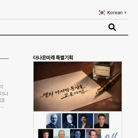
Korean
▼
Korean
▼
더나은미래 특별기획
이
 더나
식조
),
) 등
였던
과 소