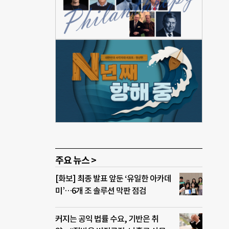
차이가
인정받
 진
사자
· 현
식 조
인보
안에
서는
다.
주요 뉴스 >
[화보] 최종 발표 앞둔 ‘유일한 아카데
미’…6개 조 솔루션 막판 점검
커지는 공익 법률 수요, 기반은 취