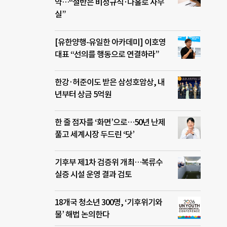
약…“절반은 비정규직·나홀로 사무
실”
[유한양행-유일한 아카데미] 이호영
대표 “선의를 행동으로 연결하라”
한강·허준이도 받은 삼성호암상, 내
년부터 상금 5억원
한 줄 점자를 ‘화면’으로…50년 난제
풀고 세계시장 두드린 ‘닷’
기후부 제1차 검증위 개최…복류수
실증 시설 운영 결과 검토
18개국 청소년 300명, ‘기후위기와
물’ 해법 논의한다