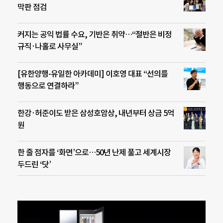
막판 점검
커지는 공익 법률 수요, 기반은 취약…“절반은 비정
규직·나홀로 사무실”
[유한양행-유일한 아카데미] 이호영 대표 “선의를
행동으로 연결하라”
한강·허준이도 받은 삼성호암상, 내년부터 상금 5억
원
한 줄 점자를 ‘화면’으로…50년 난제 풀고 세계시장
두드린 ‘닷’