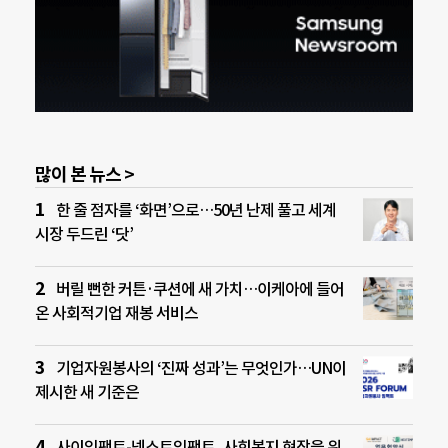
많이 본 뉴스 >
한 줄 점자를 ‘화면’으로…50년 난제 풀고 세계
시장 두드린 ‘닷’
버릴 뻔한 커튼·쿠션에 새 가치…이케아에 들어
온 사회적기업 재봉 서비스
기업자원봉사의 ‘진짜 성과’는 무엇인가…UN이
제시한 새 기준은
사이임팩트-넥스트임팩트, 사회복지 현장을 위