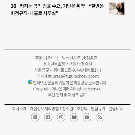
커지는 공익 법률 수요, 기반은 취약…“절반은
비정규직·나홀로 사무실”
(주)더나은미래 발행인/편집인: 김윤곤
청소년보호정책 책임자: 정유진
서울 중구 세종대로 135-9, 4층(태평로1가)
기사제보:
press@futurechosun.com
인터넷신문윤리위원회 윤리강령을 준수합니다.
Copyright 더나은미래 All rights reserved.
무단 전재 및 재배포 금지.
회사소개
개인정보처리방침
청소년보호정책
편집규약
알립니다