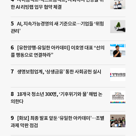
한 AI 리빙랩 업무 협약 체결
AI, 지속가능경영의 새 기준으로…기업들 ‘위험
관리’
[유한양행-유일한 아카데미] 이호영 대표 “선의
를 행동으로 연결하라”
생명보험업계, ‘상생금융’ 통한 사회공헌 실시
18개국 청소년 300명, ‘기후위기와 물’ 해법 논
의한다
[화보] 최종 발표 앞둔 ‘유일한 아카데미’…조별
과제 막판 점검