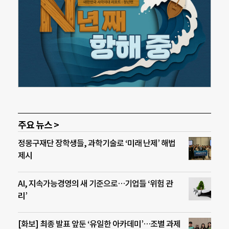
주요 뉴스 >
정몽구재단 장학생들, 과학기술로 ‘미래 난제’ 해법
제시
AI, 지속가능경영의 새 기준으로…기업들 ‘위험 관
리’
[화보] 최종 발표 앞둔 ‘유일한 아카데미’…조별 과제