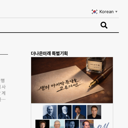
Korean
▼
Korean
▼
더나은미래 특별기획
집행
 사
 계
원국
28
획 이
이 주
계기상