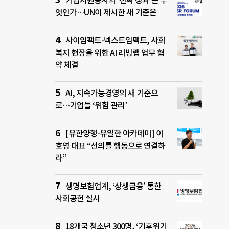
기업자원봉사의 ‘진짜 성과’는 무
엇인가…UN이 제시한 새 기준은
사이임팩트-넥스트임팩트, 사회
복지 현장을 위한 AI 리빙랩 업무 협
약 체결
AI, 지속가능경영의 새 기준으
로…기업들 ‘위험 관리’
[유한양행-유일한 아카데미] 이
호영 대표 “선의를 행동으로 연결하
라”
생명보험업계, ‘상생금융’ 통한
사회공헌 실시
18개국 청소년 300명, ‘기후위기