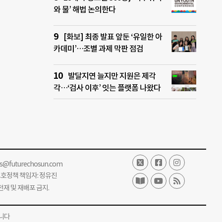
와 물’ 해법 논의한다
[화보] 최종 발표 앞둔 ‘유일한 아
카데미’…조별 과제 막판 점검
발달지연 늘지만 지원은 제각
각…‘검사 이후’ 잇는 플랫폼 나왔다
ss@futurechosun.com
보호정책 책임자: 정유진
단 전재 및 재배포 금지.
니다