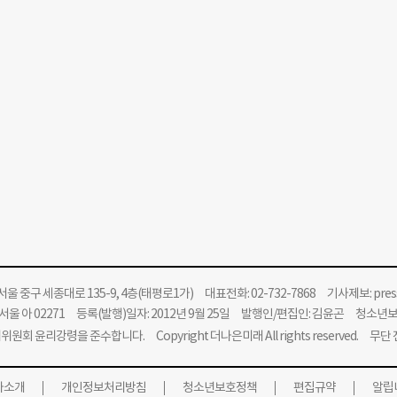
울 중구 세종대로 135-9, 4층(태평로1가) 대표전화: 02-732-7868 기사제보:
pre
울 아 02271 등록(발행)일자: 2012년 9월 25일 발행인/편집인: 김윤곤 청소년
위원회 윤리강령을 준수합니다.
Copyright 더나은미래 All rights reserved. 무
사소개
개인정보처리방침
청소년보호정책
편집규약
알립