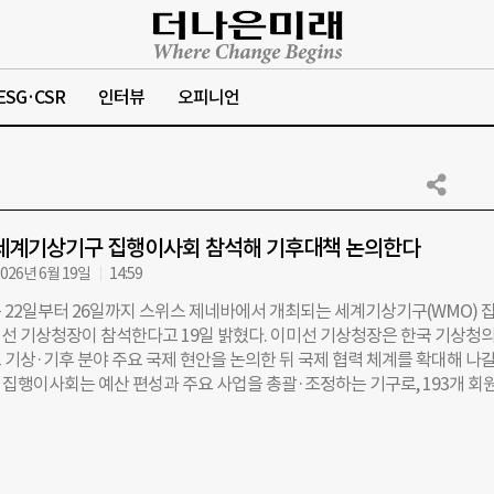
ESG·CSR
인터뷰
오피니언
 세계기상기구 집행이사회 참석해 기후대책 논의한다
026년 6월 19일
14:59
 22일부터 26일까지 스위스 제네바에서 개최되는 세계기상기구(WMO) 
선 기상청장이 참석한다고 19일 밝혔다. 이미선 기상청장은 한국 기상청의
 기상·기후 분야 주요 국제 현안을 논의한 뒤 국제 협력 체계를 확대해 나갈
O 집행이사회는 예산 편성과 주요 사업을 총괄·조정하는 기구로, 193개 회
통해 4년 임기로 선출된 37명의 집행이사로 구성된다. 이번 회의에서는 20
1년까지의 중장기 비전을 담은 제20차 회계기간 전략계획을 비롯해 해당 계
 규모와 우선순위, 기상·기후 서비스 강화를 위한 핵심 사업 추진 현황 등
질 예정이다. 또한 인천, 목포, 대구, 강릉, 전주 등 국내 5개 관측소를 세