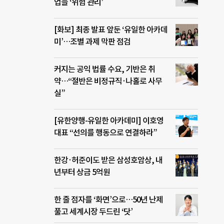
업들 ‘위험 관리’
[화보] 최종 발표 앞둔 ‘유일한 아카데
미’…조별 과제 막판 점검
커지는 공익 법률 수요, 기반은 취
약…“절반은 비정규직·나홀로 사무
실”
[유한양행-유일한 아카데미] 이호영
대표 “선의를 행동으로 연결하라”
한강·허준이도 받은 삼성호암상, 내
년부터 상금 5억원
한 줄 점자를 ‘화면’으로…50년 난제
풀고 세계시장 두드린 ‘닷’