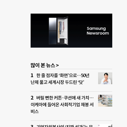
많이 본 뉴스 >
한 줄 점자를 ‘화면’으로…50년
난제 풀고 세계시장 두드린 ‘닷’
버릴 뻔한 커튼·쿠션에 새 가치…
이케아에 들어온 사회적기업 재봉 서
비스