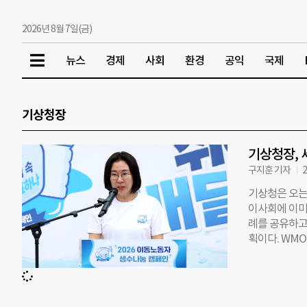
2026년 8월 7일(금)
뉴스
경제
사회
환경
공익
국제
기상청장
기상청장,
구지훈 기자
2
기상청은 오는
이사회에 이미
례를 공유하고
획이다. WM
가운데 선거를 
년부터 203
행을 위한 예산
요 의제로 다뤄