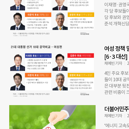
있다. 이 후보
이재명·권영국 
세웠다. 교통
각 당 후보들이
입도 함께 제
당 후보와 권
보훈 대상자에
준석 개혁신당
계획이다. ◇
금제 금지, 주
애인 지원 강화
표 공약은 ‘
원 체계를 정
해배상 청구를
대, 장애인 
여성 정책 
법안은 201
확대하겠다고 
또한 포괄임금제
[6·3 대선]
데, 이를 30
한국의 연간 
채예빈 기자
2
노동시간은 OE
4인 주요 후보
도의 일자리 확
들이 10대 공
감면” 김문수
은 대부분 뒷
책 1순위로 ‘
관련 비중이 
금·부담금 감
국 민주노동당 
완화를 시사했
일부 정책에 
거 고용노동부
더불어민주당
지 않았다. 
서 6개월로
채예빈 기자
2
‘일하는 여성
지표 확대를 
‘에너지 고속도