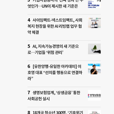
기업자원봉사의 ‘진짜 성과’는 무
엇인가…UN이 제시한 새 기준은
사이임팩트-넥스트임팩트, 사회
복지 현장을 위한 AI 리빙랩 업무 협
약 체결
AI, 지속가능경영의 새 기준으
로…기업들 ‘위험 관리’
[유한양행-유일한 아카데미] 이
호영 대표 “선의를 행동으로 연결하
라”
생명보험업계, ‘상생금융’ 통한
사회공헌 실시
18개국 청소년 300명, ‘기후위기