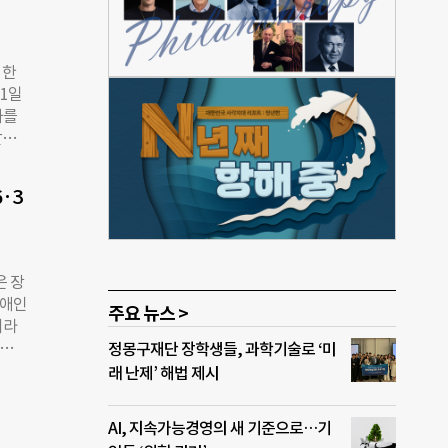
 포함
투자
있다.
·한
정보
21일
는 비
과를
이재명
할인
계적
 수
 아
 그리
 응답
·3
당 이
관계
힘 김
간 공
안을
은 장
잠재
장애인
주요 뉴스 >
소를
이라
다고
시간
정몽구재단 장학생들, 과학기술로 ‘미
담당
장
래 난제’ 해법 제시
재생
 자립
 재
 장
까지
AI, 지속가능경영의 새 기준으로…기
 바