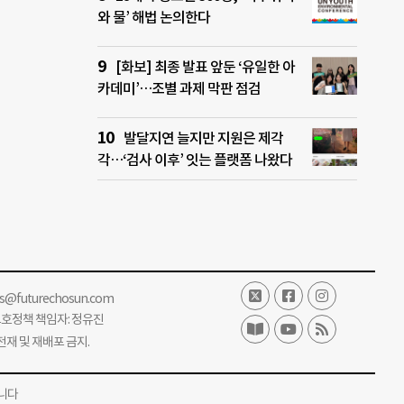
와 물’ 해법 논의한다
[화보] 최종 발표 앞둔 ‘유일한 아
카데미’…조별 과제 막판 점검
발달지연 늘지만 지원은 제각
각…‘검사 이후’ 잇는 플랫폼 나왔다
ss@futurechosun.com
보호정책 책임자: 정유진
단 전재 및 재배포 금지.
니다