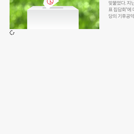
영업자의 안전
맞붙었다. 지난
대책도 범죄 
표 집담회’에
했다. 하지만 
당의 기후공약
비교하면 많이
지 고속도로로
문수 국민의힘
“기후위기를 
망복무제’가 
도로’ 구상을 
정책이나 성범
미 포화 상태인
로 여성가족부
결해 호남·영
이 아니라 지
전력망, 배전
은 에너지 자립
연금제도’ 도
소비자 수리권 
를 통한 미세
했다. 2030
립도 약속했다.
해, 한국이 
고속도로보다 