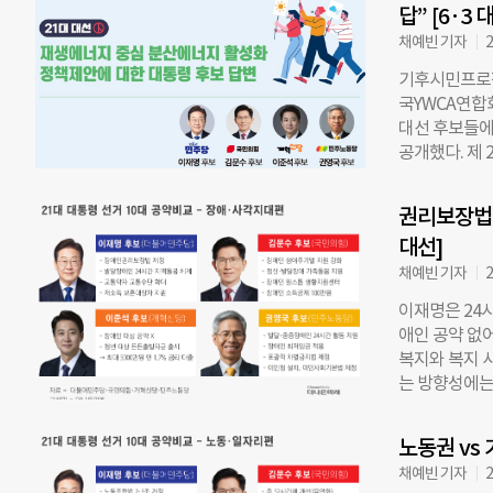
답” [6·3 
제를 중심으로 
해 2027년 
채예빈 기자
2
자의 요구가 
기후시민프로젝
그러나 한국은
국YWCA연합회
를 공개하는 
대선 후보들에
판이 꾸준히 
공개했다. 제 
후보와 권영국
인센티브 도입
으로 공시 의
립, 2030년
니라 비상장 
권리보장법 
고 전문성과 
하지 않았으며,
대선]
재명 후보와 
자 의견을 수
문수 후보와 
채예빈 기자
2
약으로 제시해
이재명은 24
포함시켰음을 
애인 공약 없
력 차이를 고
복지와 복지 
위해 분산형 
는 방향성에는
밝혔다. 독립
지역 돌봄 구
하고 있으나,
법’ 제정을 
에너지 목표와
노동권 vs 
을 보장하는 내
생에너지 비중
채예빈 기자
2
애 정책이 장
확대하겠다”고