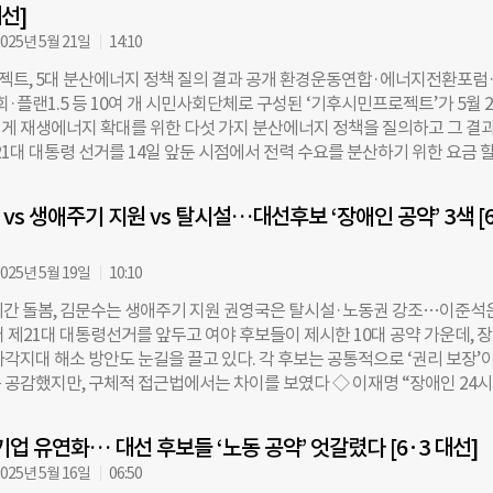
대선]
진행됐다. ◇ 이재명 “자산 2조원 상장기업부터 공시” vs 권영국 “비상장
시행” 최근 국제 자본시장에서 기후변화를 포함한 기업의 ESG 정보에 대한 
025년 5월 21일
14:10
빠르게 늘어나면서, 지속가능성 공시 의무화가 핵심 정책 과제로 떠오르고 
트, 5대 분산에너지 정책 질의 결과 공개 환경운동연합·에너지전환포럼
 아직 관련 기준이나 법제도가 마련되어 있지 않아, 기업들이 자율적으로 
·플랜1.5 등 10여 개 시민사회단체로 구성된 ‘기후시민프로젝트’가 5월 
데 그치고 있다. 이로 인해 정보의 신뢰성과 비교 가능성을 확보하기 어렵다
게 재생에너지 확대를 위한 다섯 가지 분산에너지 정책을 질의하고 그 결
제기되고 있다. 이를 해소할 자본시장법 개정과 공시 로드맵 제시에 대해 
21대 대통령 선거를 14일 앞둔 시점에서 전력 수요를 분산하기 위한 요금 
 후보가 모두 찬성했다. 이재명 후보는 자산 2조 원 이상 상장기업부터 단
, 지자체별 태양광 할당제 시행, 전력망 확대 최소화를 위한 계통 운영 원칙
무를 확대하겠다는 입장을 밝혔으며, 권영국 후보는 2027년부터 상장기업뿐
 재생에너지 목표 상향(현재 21.6%에서 30%로) 및 기후재정 GDP 2% 확보,
대기업까지 포함하는 방안을 제시했다. 김문수·이준석 후보는 해당 질문에
vs 생애주기 지원 vs 탈시설…대선후보 ‘장애인 공약’ 3색 [6
투명성을 갖춘 독립규제기관 신설 등 다섯 개 과제를 제안했다. 더불어민주
 국민의힘은 지난해 22대 총선 질의 답변에서 “ESG 공시기준 발표 이후 
민주노동당 권영국 후보만이 이들 정책에 모두 찬성 의사를 밝혔고, 국민의
렴해
개혁신당 이준석 후보는 정책 질의에 답변하지 않았다. 이재명 후보 측은 그
025년 5월 19일
10:10
온 ‘에너지고속도로 프로젝트’에 전력 수요 분산 인센티브 제공과 강화 방
시간 돌봄, 김문수는 생애주기 지원 권영국은 탈시설·노동권 강조…이준석
강조하며 정책 전반에 긍정적인 입장을 보였다. 다만 지역별 태양광 보급 
어 제21대 대통령선거를 앞두고 여야 후보들이 제시한 10대 공약 가운데, 
려해야 한다며 할당제 도입은 ‘검토 수준’으로 답했고, 송전탑 건설 갈등 해
사각지대 해소 방안도 눈길을 끌고 있다. 각 후보는 공통적으로 ‘권리 보장’
전원을 확대하고 재생에너지 우선 접속 원칙을 확립해야 한다는 데 동의한
 공감했지만, 구체적 접근법에서는 차이를 보였다 ◇ 이재명 “장애인 24
규제기관 신설과 관련해서는 “현재도 계통 운영과 요금체계를 독립기관이 
축” 이재명 더불어민주당 후보는 장애인의 권리 강화를 위해 ‘장애인권리보
 사회적 협의를 거쳐 조직 개편을 검토하겠다”고 덧붙였다. 권영국 후보는 
약속했다. 유엔 장애인권리협약을 근거로 차별을 금지하고, 서비스 접근성과
 기후재정 부문에서 가장 높은 수준의 의지를 드러냈다. 그는 “2035년까지
기업 유연화… 대선 후보들 ‘노동 공약’ 엇갈렸다 [6·3 대선]
용을 법제화하겠다는 취지다. 2014년과 2022년 유엔은 한국의 의료 중심
을 60%로 끌어올리고, 재생에너지 지원을 위한 기후재정을 GDP의 4%
025년 5월 16일
06:50
애인의 사회 통합을 저해하고 적절한 서비스 접근을 어렵게 만든다고 지적한
 약속하며 정부 예산 편성과 법제도 정비를 병행하겠다는