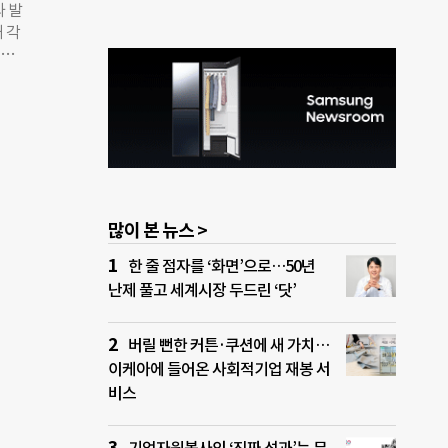
대한
과 발
약속
 각
것과
에너
 김
장은
여성희
고속
 여성
, 이
약으
 연
전망
지능형
민주당
많이 본 뉴스 >
바람
 및
한 줄 점자를 ‘화면’으로…50년
확대
난제 풀고 세계시장 두드린 ‘닷’
제시
 재정
 유치
버릴 뻔한 커튼·쿠션에 새 가치…
에너지
이케아에 들어온 사회적기업 재봉 서
비스