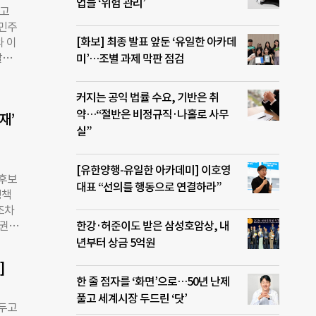
업들 ‘위험 관리’
 내
두고
 도
어민주
저소득
[화보] 최종 발표 앞둔 ‘유일한 아카데
와 이
다는
괄임
미’…조별 과제 막판 점검
 장
. 대
 지
 손
커지는 공익 법률 수요, 기반은 취
 확
 이
약…“절반은 비정규직·나홀로 사무
비율을
재’
됐다.
 있는
실”
년까지
연간
 별
[유한양행-유일한 아카데미] 이호영
 후보
 세금
대표 “선의를 행동으로 연결하라”
정책
 정
조차
 세
 권영
한강·허준이도 받은 삼성호암상, 내
간제
 없이
년부터 상금 5억원
는 과
 두
월에
]
서는
한 줄 점자를 ‘화면’으로…50년 난제
별평등
풀고 세계시장 두드린 ‘닷’
 자
 두고