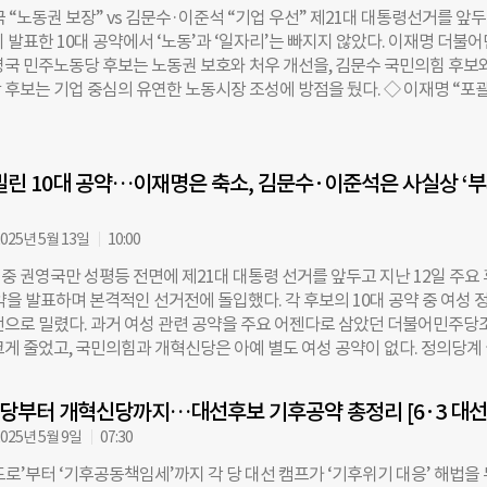
는 특히 발달장애인을 위한 지역 맞춤형 24시간 돌봄 체계 구축을 공약으로
“노동권 보장” vs 김문수·이준석 “기업 우선” 제21대 대통령선거를 앞
약자를 위한 수단 확대, 노인·장애인의 재산 관리 지원을 위한 공공신탁제도
 발표한 10대 공약에서 ‘노동’과 ‘일자리’는 빠지지 않았다. 이재명 더불
시했다. 복지 사각지대에 놓일 수 있는 국가유공자에 대해서도 언급했다. 
영국 민주노동당 후보는 노동권 보호와 처우 개선을, 김문수 국민의힘 후보
 대한 지원 체계를 강화하고, 보훈의료 분야에서 사각지대가 없도록 하겠
 후보는 기업 중심의 유연한 노동시장 조성에 방점을 뒀다. ◇ 이재명 “포
 김문수 “장애인 생애주기별 지원 강화” 김문수 국민의힘 후보는 생애주기별
4.5일제 시행” 이재명 후보는 노동 공약에서 노동자 권익 보호를 핵심에 뒀다
에 초점을 맞췄다. 영유아기, 학령기, 성인기 등 각 시기별 돌봄·교육·고용
노란봉투법’으로 불리는 노동조합법 2·3조 개정안이다. 파업에 대한 무분별한
비해 장애인 가족의 부담을 줄이겠다는 계획이다. 이를 위해 가족 돌봄 지원
 제한하고, 하도급 노동자에 대한 원청 책임을 강화하는 내용을 담고 있다.
원스톱 생활지원센터 설치도 추진한다. 또한 장애인 공제를 상향해 중산층 
밀린 10대 공약…이재명은 축소, 김문수·이준석은 사실상 ‘부
5년 처음 발의됐고, 국회를 통과했지만 윤석열 전 대통령의 재의요구로 무산
밝혔다. 현재 소득세법상 장애인은 1인당 200만 원의 소득공제를 받을 수
 금지, 주 4.5일제 도입, 동일노동 동일임금 실현 등이 포함됐다. 2030
0만 원으로 높이겠다는
노동시간을 OECD 평균 이하로 줄이겠다는 목표도 제시했다. 현재 한국의 
025년 5월 13일
10:00
CD 37개국 중 6위로, 평균보다 185시간 많다. AI 산업 육성을 강조했지만,
 중 권영국만 성평등 전면에 제21대 대통령 선거를 앞두고 지난 12일 주요
대 공약은 10대 공약에 포함되지 않았다. ◇ 김문수 “일자리 창출 기업에
약을 발표하며 본격적인 선거전에 돌입했다. 각 후보의 10대 공약 중 여성 
 후보는 노동권 보호보다는 일자리 창출과 기업 환경 개선에 초점을 맞췄다.
전으로 밀렸다. 과거 여성 관련 공약을 주요 어젠다로 삼았던 더불어민주당
자유 주도 성장, 기업하기 좋은 나라’를 제시하며, 일자리 창출 우수 기업에는
크게 줄었고, 국민의힘과 개혁신당은 아예 별도 여성 공약이 없다. 정의당계
면 등의 인센티브를 제공하겠다고 밝혔다. 노동시간과 관련해서는 주52시
후보만이 여성 정책을 핵심 의제로 내세웠다. ◇ 이재명, ‘별도 여성 공약’
다. 노사 합의를 전제로 제도를 유연하게 개선하겠다는 입장이다. 김 후보
포함 이재명 더불어민주당 후보는 10대 공약에서 여성만을 위한 별도 항목을
 장관 재직 시절, 반도체 연구개발 직종의 특별연장근로 기간을 기존 3개
부터 개혁신당까지…대선후보 기후공약 총정리 [6·3 대선
여성 관련 내용은 일부 노동·소상공인 정책에 한정돼 포함됐다. 노동 공약에
025년 5월 9일
07:30
이 일하기 좋은 사회’를 내걸고, 고용평등 임금공시제 도입과 공공기관 성
제시했다. 소상공인 정책에는 경찰청과 연계한 안심콜 시스템을 도입해 여성
로’부터 ‘기후공동책임세’까지 각 당 대선 캠프가 ‘기후위기 대응’ 해법을