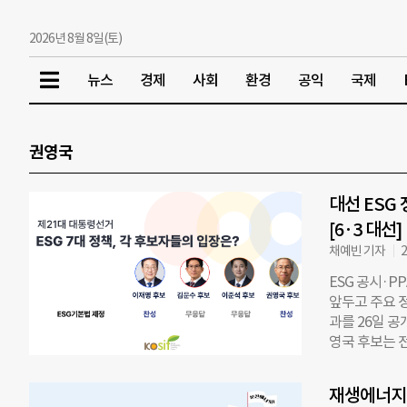
2026년 8월 8일(토)
뉴스
경제
사회
환경
공익
국제
권영국
대선 ESG
[6·3 대선]
채예빈 기자
2
ESG 공시·
앞두고 주요 정
과를 26일 공
영국 후보는 
적인 답변을 
화 ▲스튜어드
재생에너지
계획 ▲녹색금