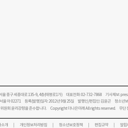
울 중구 세종대로 135-9, 4층(태평로1가) 대표전화: 02-732-7868 기사제보:
pre
울 아 02271 등록(발행)일자: 2012년 9월 25일 발행인/편집인: 김윤곤 청소년
위원회 윤리강령을 준수합니다.
Copyright 더나은미래 All rights reserved. 무
사소개
개인정보처리방침
청소년보호정책
편집규약
알립