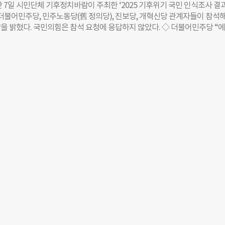
을 강화하겠다는 방안이 포함됐다. 피해자의 다수가 여성인 교제폭력에 
 7일 시민단체 기후정치바람이 주최한 ‘2025 기후위기 국민 인식조사 결
공약의 일부로 등장했다. 교제폭력 처벌 강화와 피해자 보호명령제 도입을 
 더불어민주당, 민주노동당(舊 정의당), 진보당, 개혁신당 관계자들이 참석해
이는 지난 20대 대선 당시 ‘여성 안심 평등사회’를 3대 공약으로 내세웠던 
을 밝혔다. 국민의힘은 참석 요청에 응답하지 않았다. ◇ 더불어민주당 “
 축소된 모습이다. ◇ 김문수 “여성희망복무제”, 이준석 “여성가족부 폐지”
 산업 전환” 박지혜 더불어민주당 선대위 기후위기대응위원회 공동위원
 후보는 청년 정책에 군가산점제 도입을 포함시켰고, 그 하위 항목으로 ‘
기회로 바꾸기 위한 핵심은 지역과 함께하는 에너지 전환”이라며, ‘에너지 
등장한다. 여성 전문 군인을 확대하겠다는 기존 입장을 재확인한 수준이다.
중심으로 한 공약을 밝혔다. 그는 “산업 전환이 점진적으로 이뤄지는 가운데
죄 예방 대책은 별도로 포함되지 않았다. 이준석 개혁신당 후보는 1호 공
 육상 전력망만으로는 대응이 어렵다”며, 2040년까지 국토를 U자 형태로
 폐지를 제시했다. 19개 부처를 13개로 줄이는 과정에서 여가부 기능을
남·동해안을 잇는 에너지 고속도로를 구축하겠다고 밝혔다. 이는 단순 송
역 중심의 자족형 재생에너지 시스템을 완성하기 위한 기반이며, AI 기반 
망 확장, 에너지저장장치(ESS)까지 포함한 인프라 확충 계획이다. 더불어
마을과 RE100 산업단지 확대, 잉여 전력 수익을 주민과 공유하는 ‘햇빛 
입도 공약으로 내세웠다. 이밖에도 더불어민주당은 ▲순환경제 인프라 구축
보장으로 ‘탈플라스틱 선도국’ 실현 ▲2040년 석탄 발전 폐지 및 전기차 
먼지 저감 ▲산불 피해지를 포함한 생물다양성 보호구역 단계적 확보 등을 
년 온실가스 감축 목표 달성을 위한 정책 책임성과, 2035년 이후 감축 로드맵
 박 위원장은 “2028년 제33차 유엔기후변화협약 당사국총회(COP33)를
글로벌 기후 리더십을 회복할 수 있도록 하겠다”고 말했다. ◇ 민주노동당 “
그물망…지역 자립형 전환해야” 이재명