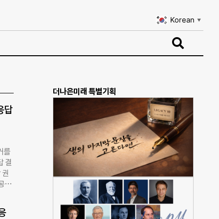
Korean
▼
Korean
▼
더나은미래 특별기획
응답
거를
답 결
 권
 공식
 의무
전환
응
 과