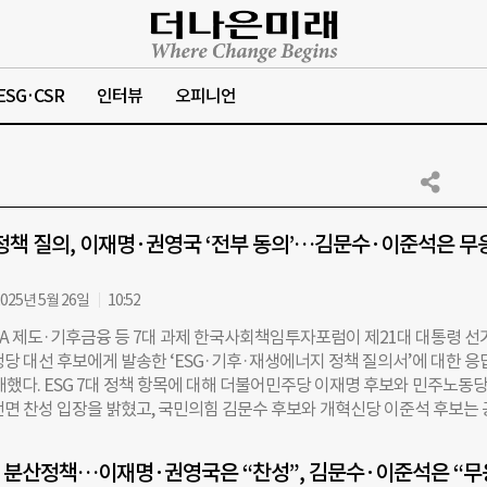
ESG·CSR
인터뷰
오피니언
 정책 질의, 이재명·권영국 ‘전부 동의’…김문수·이준석은 무
025년 5월 26일
10:52
PPA 제도·기후금융 등 7대 과제 한국사회책임투자포럼이 제21대 대통령 선
당 대선 후보에게 발송한 ‘ESG·기후·재생에너지 정책 질의서’에 대한 응
개했다. ESG 7대 정책 항목에 대해 더불어민주당 이재명 후보와 민주노동당
전면 찬성 입장을 밝혔고, 국민의힘 김문수 후보와 개혁신당 이준석 후보는
제출하지 않았다. 이번 정책 질의는 ▲ESG 기본법 제정 ▲지속가능성 공시
십 코드 개정 ▲금융기관의 기후리스크 평가 반영 ▲공적금융의 넷제로 
 분산정책…이재명·권영국은 “찬성”, 김문수·이준석은 “무
융공사 설립 ▲재생에너지 조달을 위한 PPA 전용 계획입지 제도 등 7가지