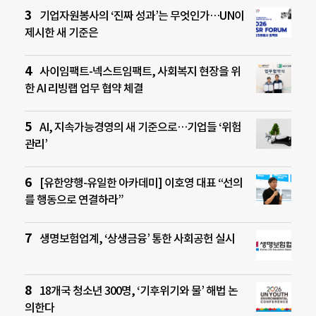
기업자원봉사의 ‘진짜 성과’는 무엇인가…UN이
제시한 새 기준은
사이임팩트-넥스트임팩트, 사회복지 현장을 위
한 AI 리빙랩 업무 협약 체결
AI, 지속가능경영의 새 기준으로…기업들 ‘위험
관리’
[유한양행-유일한 아카데미] 이호영 대표 “선의
를 행동으로 연결하라”
생명보험업계, ‘상생금융’ 통한 사회공헌 실시
18개국 청소년 300명, ‘기후위기와 물’ 해법 논
의한다