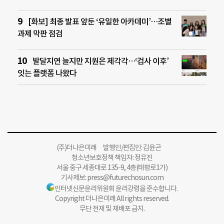
[화보] 최종 발표 앞둔 ‘유일한 아카데미’…조별
과제 막판 점검
발달지연 늘지만 지원은 제각각…‘검사 이후’
잇는 플랫폼 나왔다
(주)더나은미래 발행인/편집인: 김윤곤
청소년보호정책 책임자: 정유진
서울 중구 세종대로 135-9, 4층(태평로1가)
기사제보:
press@futurechosun.com
인터넷신문윤리위원회 윤리강령을 준수합니다.
Copyright 더나은미래 All rights reserved.
무단 전재 및 재배포 금지.