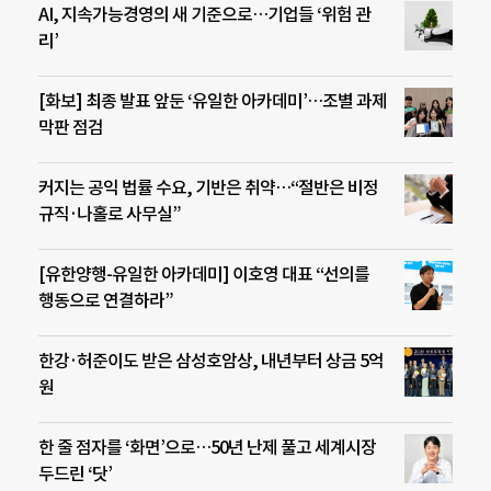
AI, 지속가능경영의 새 기준으로…기업들 ‘위험 관
리’
[화보] 최종 발표 앞둔 ‘유일한 아카데미’…조별 과제
막판 점검
커지는 공익 법률 수요, 기반은 취약…“절반은 비정
규직·나홀로 사무실”
[유한양행-유일한 아카데미] 이호영 대표 “선의를
행동으로 연결하라”
한강·허준이도 받은 삼성호암상, 내년부터 상금 5억
원
한 줄 점자를 ‘화면’으로…50년 난제 풀고 세계시장
두드린 ‘닷’