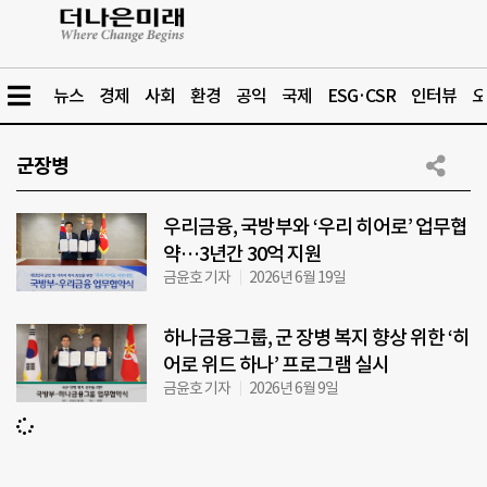
뉴스
경제
사회
환경
공익
국제
ESG·CSR
인터뷰
오
군장병
우리금융, 국방부와 ‘우리 히어로’ 업무협
약…3년간 30억 지원
금윤호 기자
2026년 6월 19일
하나금융그룹, 군 장병 복지 향상 위한 ‘히
어로 위드 하나’ 프로그램 실시
금윤호 기자
2026년 6월 9일