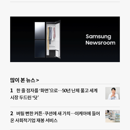
많이 본 뉴스 >
한 줄 점자를 ‘화면’으로…50년 난제 풀고 세계
시장 두드린 ‘닷’
버릴 뻔한 커튼·쿠션에 새 가치…이케아에 들어
온 사회적기업 재봉 서비스