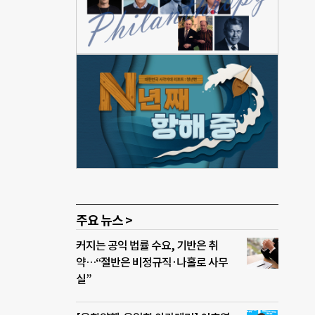
 환경
 국제
F-
 역
산기술
장에
 향
대되어
한 산
자국
주요 뉴스 >
커지는 공익 법률 수요, 기반은 취
약…“절반은 비정규직·나홀로 사무
실”