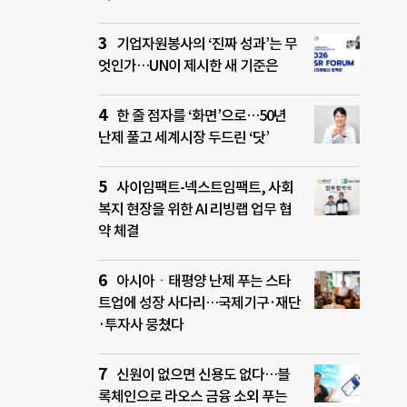
기업자원봉사의 ‘진짜 성과’는 무
엇인가…UN이 제시한 새 기준은
한 줄 점자를 ‘화면’으로…50년
난제 풀고 세계시장 두드린 ‘닷’
사이임팩트-넥스트임팩트, 사회
복지 현장을 위한 AI 리빙랩 업무 협
약 체결
아시아ㆍ태평양 난제 푸는 스타
트업에 성장 사다리…국제기구·재단
·투자사 뭉쳤다
신원이 없으면 신용도 없다…블
록체인으로 라오스 금융 소외 푸는