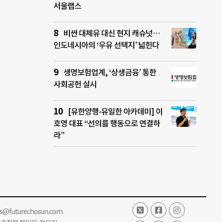
서울랩스
비싼 대체유 대신 현지 캐슈넛…
인도네시아의 ‘우유 선택지’ 넓힌다
생명보험업계, ‘상생금융’ 통한
사회공헌 실시
[유한양행-유일한 아카데미] 이
호영 대표 “선의를 행동으로 연결하
라”
ss@futurechosun.com