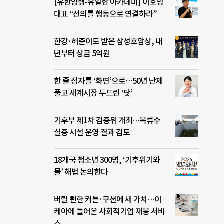
[유한양행-유일한 아카데미] 이호영
대표 “선의를 행동으로 연결하라”
한강·허준이도 받은 삼성호암상, 내
년부터 상금 5억원
한 줄 점자를 ‘화면’으로…50년 난제
풀고 세계시장 두드린 ‘닷’
기후부 제1차 검증위 개최…복류수
실증 시설 운영 결과 검토
18개국 청소년 300명, ‘기후위기와
물’ 해법 논의한다
버릴 뻔한 커튼·쿠션에 새 가치…이
케아에 들어온 사회적기업 재봉 서비
스