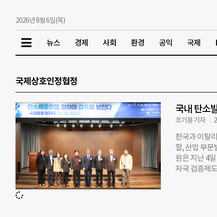
2026년 8월 6일(목)
뉴스
경제
사회
환경
공익
국제
국제상호인정협정
국내 탄소
조기용 기자
2
한국과 이탈리
할, 산업 부
원은 지난 4
자국 검증제도 
한 탄소발자국
상당한 시간과
국내 탄소발자
발자국 검증 