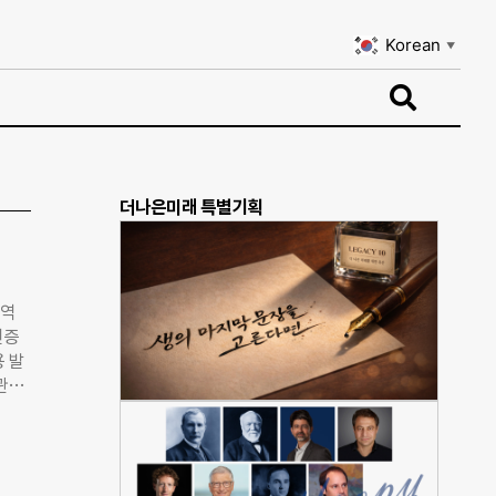
Korean
▼
Korean
▼
더나은미래 특별기획
 역
인증
 발
 관련
는데
기업의
탄소
원장은