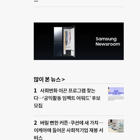
많이 본 뉴스 >
사회변화 이끈 프로그램 찾는
다…‘공익활동 임팩트 어워드’ 후보
모집
버릴 뻔한 커튼·쿠션에 새 가치…
이케아에 들어온 사회적기업 재봉 서
비스