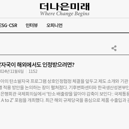
ESG·CSR
인터뷰
오피니언
발자국이 해외에서도 인정받으려면?
024년 11월 6일
11:52
아의 탄소발자국 프로그램 상호인정협정 체결을 앞두고 제도 소개와 기관
문별 적용 방안을 논의하는 장이 펼쳐졌다. 기후변화센터와 한국생산성본부
일 은행회관 국제회의실에서 ‘탄소 배출량을 알아야 감축이 보인다 : 국제통용
A to Z’ 포럼을 개최했다. 최근 해외 규제당국을 중심으로 제품 수출입과
 검증을 요구하는 사례가 늘어나고 있지만 우리 기업들이 현지 검증을 받
 비용이 소요되고 있다. 이에 산업통상자원부와 한국생산기술연구원은 
국 검증을 위한 ‘국제통용 발자국 검증제도’ 마련에 나섰다. 더불어 국외 
제도와의 상호인정 확보에도 주력하고 있다. 강장진 한국생산성본부인증