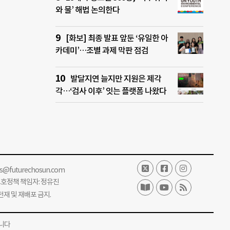
와 물’ 해법 논의한다
[화보] 최종 발표 앞둔 ‘유일한 아
카데미’…조별 과제 막판 점검
발달지연 늘지만 지원은 제각
각…‘검사 이후’ 잇는 플랫폼 나왔다
ss@futurechosun.com
보호정책 책임자: 정유진
단 전재 및 재배포 금지.
니다