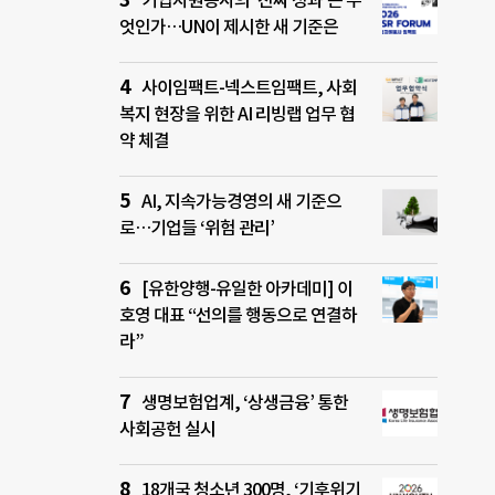
기업자원봉사의 ‘진짜 성과’는 무
엇인가…UN이 제시한 새 기준은
사이임팩트-넥스트임팩트, 사회
복지 현장을 위한 AI 리빙랩 업무 협
약 체결
AI, 지속가능경영의 새 기준으
로…기업들 ‘위험 관리’
[유한양행-유일한 아카데미] 이
호영 대표 “선의를 행동으로 연결하
라”
생명보험업계, ‘상생금융’ 통한
사회공헌 실시
18개국 청소년 300명, ‘기후위기