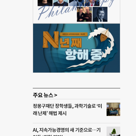
여명의
한 혁
아 사
위원
단체
디지
엇입
이자
된 마
은 어
 기관
주요 뉴스 >
정몽구재단 장학생들, 과학기술로 ‘미
래 난제’ 해법 제시
AI, 지속가능경영의 새 기준으로…기