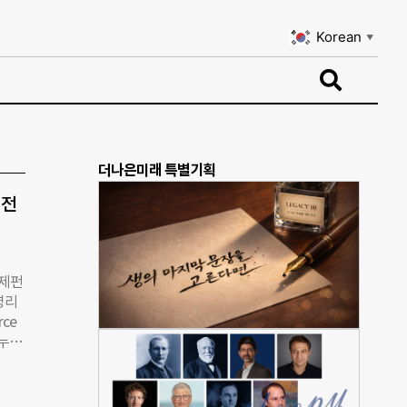
Korean
▼
Korean
▼
더나은미래 특별기획
 전
국제펀
비영리
ce
나누고
 열
 이