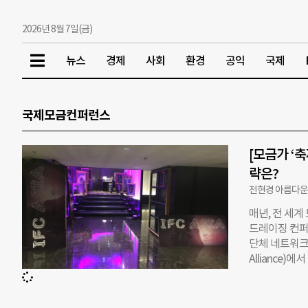
2026년 8월 7일(금)
뉴스
경제
사회
환경
공익
국제
국제모금컨퍼런스
[모금가 ‘축
략은?
전현경 아름다
매년, 전 세계
드레이징 컨퍼런스(
단체 네트워크
Alliance
‘모금’에 대해
릴 예정이다. 
뤄졌다면, 아시