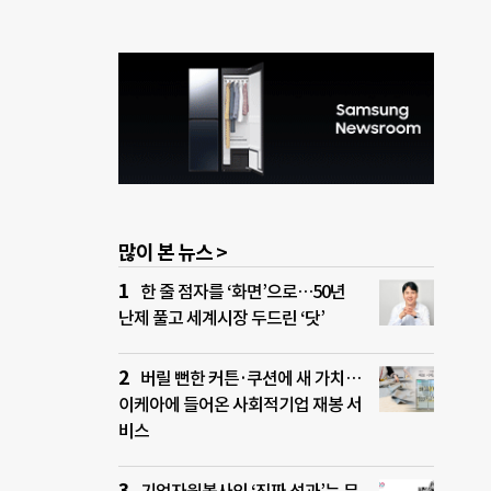
많이 본 뉴스 >
한 줄 점자를 ‘화면’으로…50년
난제 풀고 세계시장 두드린 ‘닷’
버릴 뻔한 커튼·쿠션에 새 가치…
이케아에 들어온 사회적기업 재봉 서
비스