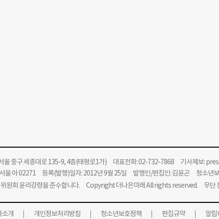
울 중구 세종대로 135-9, 4층(태평로1가) 대표전화: 02-732-7868 기사제보:
pre
울 아 02271 등록(발행)일자: 2012년 9월 25일 발행인/편집인: 김윤곤 청소년
위원회 윤리강령을 준수합니다.
Copyright 더나은미래 All rights reserved. 무
사소개
개인정보처리방침
청소년보호정책
편집규약
알립