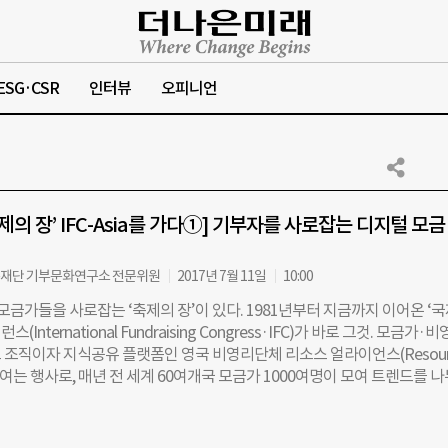
ESG·CSR
인터뷰
오피니언
제의 장’ IFC-Asia를 가다①] 기부자를 사로잡는 디지털 모금
운재단 기부문화연구소 전문위원
2017년 7월 11일
10:00
 모금가들을 사로잡는 ‘축제의 장’이 있다. 1981년부터 지금까지 이어온 ‘
International Fundraising Congress·IFC)가 바로 그것. 모금가·
 조직이자 지식공유 플랫폼인 영국 비영리단체 리소스 얼라이언스(Resour
)에서 여는 행사로, 매년 전 세계 60여개국 모금가 1000여명이 모여 트렌드를 
 이야기하는 자리다. 오는 10월에도 네덜란드 암스테르담에서 ‘2017 IFC’가
올해는 범위가 보다 넓어졌다. 그간 IFC가 주로 유럽과 미주대륙을 중심으로
아를 기반으로 한 장이 마련된 것. 지난 6월, 태국 방콕에서는 ‘제 1회 IFC-