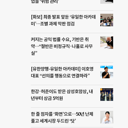
업들 ‘위험 관리’
[화보] 최종 발표 앞둔 ‘유일한 아카데
미’…조별 과제 막판 점검
커지는 공익 법률 수요, 기반은 취
약…“절반은 비정규직·나홀로 사무
실”
[유한양행-유일한 아카데미] 이호영
대표 “선의를 행동으로 연결하라”
한강·허준이도 받은 삼성호암상, 내
년부터 상금 5억원
한 줄 점자를 ‘화면’으로…50년 난제
풀고 세계시장 두드린 ‘닷’