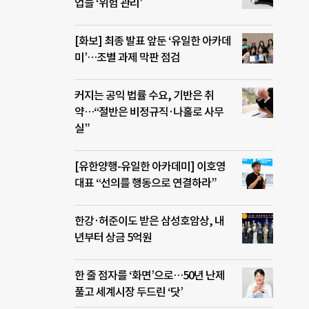
업들 ‘위험 관리’
[화보] 최종 발표 앞둔 ‘유일한 아카데
미’…조별 과제 막판 점검
커지는 공익 법률 수요, 기반은 취
약…“절반은 비정규직·나홀로 사무
실”
[유한양행-유일한 아카데미] 이호영
대표 “선의를 행동으로 연결하라”
한강·허준이도 받은 삼성호암상, 내
년부터 상금 5억원
한 줄 점자를 ‘화면’으로…50년 난제
풀고 세계시장 두드린 ‘닷’