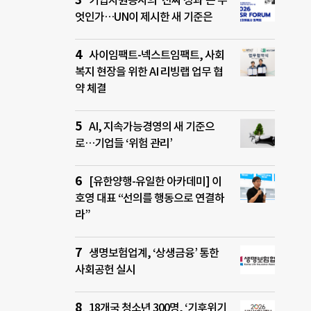
기업자원봉사의 ‘진짜 성과’는 무
엇인가…UN이 제시한 새 기준은
사이임팩트-넥스트임팩트, 사회
복지 현장을 위한 AI 리빙랩 업무 협
약 체결
AI, 지속가능경영의 새 기준으
로…기업들 ‘위험 관리’
[유한양행-유일한 아카데미] 이
호영 대표 “선의를 행동으로 연결하
라”
생명보험업계, ‘상생금융’ 통한
사회공헌 실시
18개국 청소년 300명, ‘기후위기