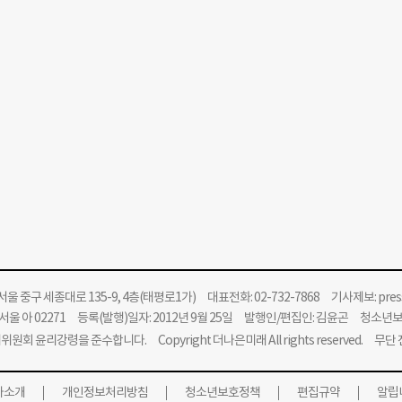
울 중구 세종대로 135-9, 4층(태평로1가) 대표전화: 02-732-7868 기사제보:
pre
울 아 02271 등록(발행)일자: 2012년 9월 25일 발행인/편집인: 김윤곤 청소년
위원회 윤리강령을 준수합니다.
Copyright 더나은미래 All rights reserved. 무
사소개
개인정보처리방침
청소년보호정책
편집규약
알립