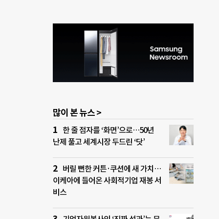
많이 본 뉴스 >
한 줄 점자를 ‘화면’으로…50년
난제 풀고 세계시장 두드린 ‘닷’
버릴 뻔한 커튼·쿠션에 새 가치…
이케아에 들어온 사회적기업 재봉 서
비스