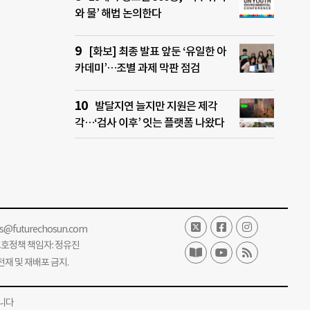
와 물’ 해법 논의한다
[화보] 최종 발표 앞둔 ‘유일한 아
카데미’…조별 과제 막판 점검
발달지연 늘지만 지원은 제각
각…‘검사 이후’ 잇는 플랫폼 나왔다
ss@futurechosun.com
보호정책 책임자: 정유진
단 전재 및 재배포 금지.
니다