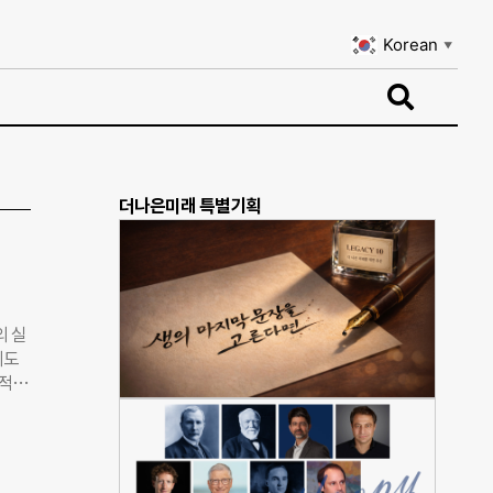
Korean
▼
Korean
▼
더나은미래 특별기획
의 실
시도
체적으
방정부
 탄
경 상
 재생