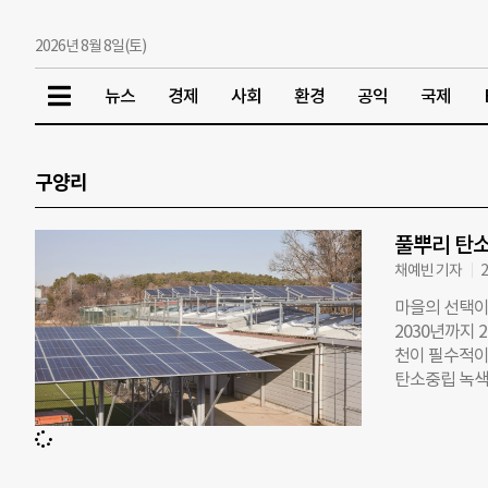
2026년 8월 8일(토)
뉴스
경제
사회
환경
공익
국제
구양리
풀뿌리 탄소
채예빈 기자
2
마을의 선택이
2030년까지 
천이 필수적이라
탄소중립 녹색
로 이행되는 
의 정책뿐 아
소중립 장터,
품을 판매하며