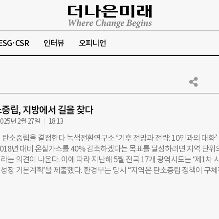
ESG·CSR
인터뷰
오피니언
중립, 지방에서 길을 찾다
025년 2월 27일
18:13
 탄소중립을 결정한다 녹색전환연구소 ‘기후 전망과 전략: 10인과의 대화’
2018년 대비 온실가스를 40% 감축하겠다는 목표를 달성하려면 지역 단위
는 의견이 나온다. 이에 따라 지난해 5월 전국 17개 광역시도는 ‘제1차 
성장 기본계획’을 제출했다. 환경부는 당시 “지역은 탄소중립 정책이 구
공간이며, 지역사회 구성원 모두가 탄소중립의 주체”라고 밝혔다. 이제 지
니라 주민들이 자발적으로 실천하는 ‘풀뿌리 탄소중립’이 주목받고 있다. ◇
 마을이 직접 운영한다 대전 대덕구 미호동에서는 마을 주민들이 직접 친환
 에너지 전환을 실천하고 있다. 넷제로 공판장은 천연수세미, 친환경 세제,