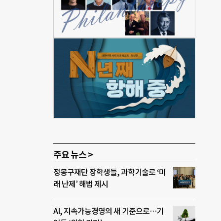
 주민
 사
가정
택에
를
25
지전환
로 그
 ◇
두레
주요 뉴스 >
정몽구재단 장학생들, 과학기술로 ‘미
래 난제’ 해법 제시
AI, 지속가능경영의 새 기준으로…기