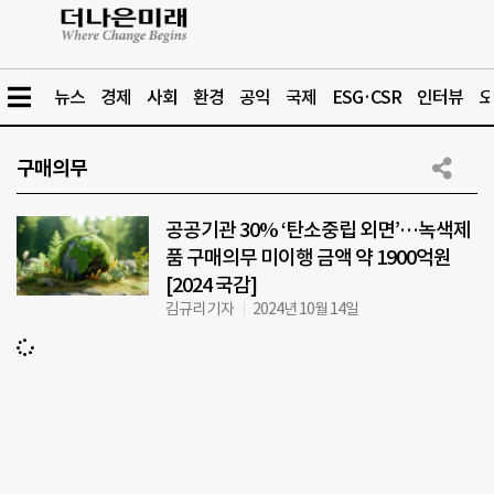
뉴스
경제
사회
환경
공익
국제
ESG·CSR
인터뷰
오
구매의무
공공기관 30% ‘탄소중립 외면’…녹색제
품 구매의무 미이행 금액 약 1900억원
[2024 국감]
김규리 기자
2024년 10월 14일