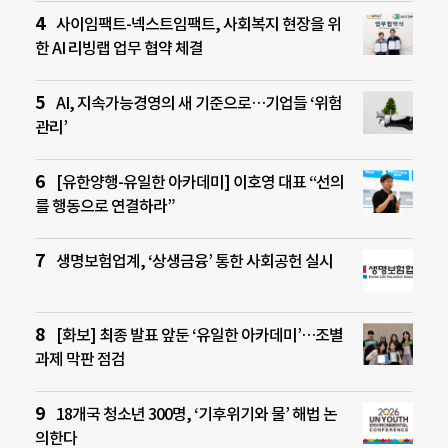
사이임팩트-넥스트임팩트, 사회복지 현장을 위
한 AI 리빙랩 업무 협약 체결
AI, 지속가능경영의 새 기준으로…기업들 ‘위험
관리’
[유한양행-유일한 아카데미] 이호영 대표 “선의
를 행동으로 연결하라”
생명보험업계, ‘상생금융’ 통한 사회공헌 실시
[화보] 최종 발표 앞둔 ‘유일한 아카데미’…조별
과제 막판 점검
18개국 청소년 300명, ‘기후위기와 물’ 해법 논
의한다