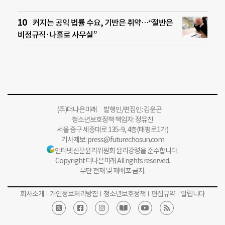
커지는 공익 법률 수요, 기반은 취약…“절반은
비정규직·나홀로 사무실”
(주)더나은미래 발행인/편집인: 김윤곤
청소년보호정책 책임자: 정유진
서울 중구 세종대로 135-9, 4층(태평로1가)
기사제보:
press@futurechosun.com
인터넷신문윤리위원회 윤리강령을 준수합니다.
Copyright 더나은미래 All rights reserved.
무단 전재 및 재배포 금지.
회사소개
개인정보처리방침
청소년보호정책
편집규약
알립니다