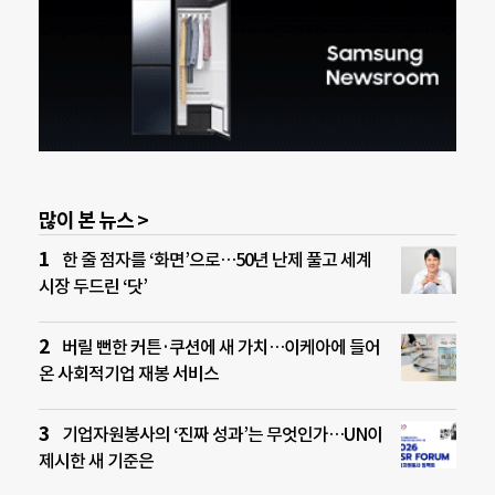
많이 본 뉴스 >
한 줄 점자를 ‘화면’으로…50년 난제 풀고 세계
시장 두드린 ‘닷’
버릴 뻔한 커튼·쿠션에 새 가치…이케아에 들어
온 사회적기업 재봉 서비스
기업자원봉사의 ‘진짜 성과’는 무엇인가…UN이
제시한 새 기준은