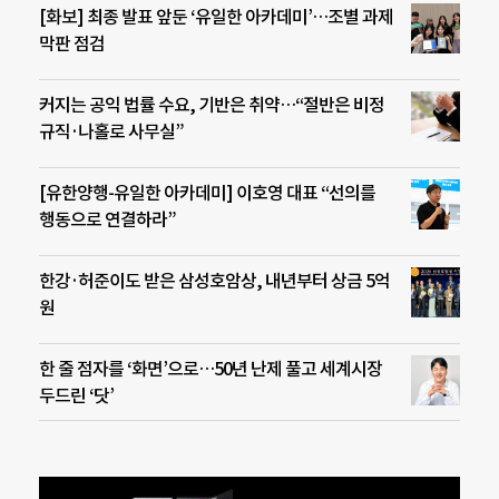
[화보] 최종 발표 앞둔 ‘유일한 아카데미’…조별 과제
막판 점검
커지는 공익 법률 수요, 기반은 취약…“절반은 비정
규직·나홀로 사무실”
[유한양행-유일한 아카데미] 이호영 대표 “선의를
행동으로 연결하라”
한강·허준이도 받은 삼성호암상, 내년부터 상금 5억
원
한 줄 점자를 ‘화면’으로…50년 난제 풀고 세계시장
두드린 ‘닷’