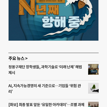
주요 뉴스 >
정몽구재단 장학생들, 과학기술로 ‘미래 난제’ 해법
제시
AI, 지속가능경영의 새 기준으로…기업들 ‘위험 관
리’
[화보] 최종 발표 앞둔 ‘유일한 아카데미’…조별 과제