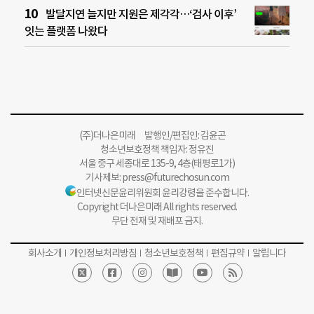
발달지연 늘지만 지원은 제각각…‘검사 이후’
잇는 플랫폼 나왔다
(주)더나은미래 발행인/편집인: 김윤곤
청소년보호정책 책임자: 정유진
서울 중구 세종대로 135-9, 4층(태평로1가)
기사제보:
press@futurechosun.com
인터넷신문윤리위원회 윤리강령을 준수합니다.
Copyright 더나은미래 All rights reserved.
무단 전재 및 재배포 금지.
회사소개
개인정보처리방침
청소년보호정책
편집규약
알립니다