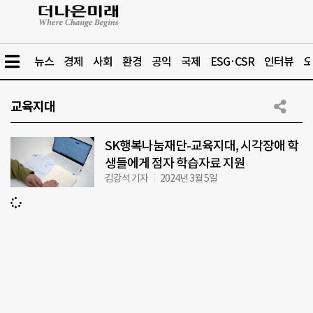
뉴스
경제
사회
환경
공익
국제
ESG·CSR
인터뷰
오
교육지대
SK행복나눔재단-교육지대, 시각장애 학
생들에게 점자 학습자료 지원
김강석 기자
2024년 3월 5일