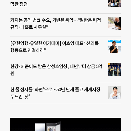
막판 점검
커지는 공익 법률 수요, 기반은 취약…“절반은 비정
규직·나홀로 사무실”
[유한양행-유일한 아카데미] 이호영 대표 “선의를
행동으로 연결하라”
한강·허준이도 받은 삼성호암상, 내년부터 상금 5억
원
한 줄 점자를 ‘화면’으로…50년 난제 풀고 세계시장
두드린 ‘닷’