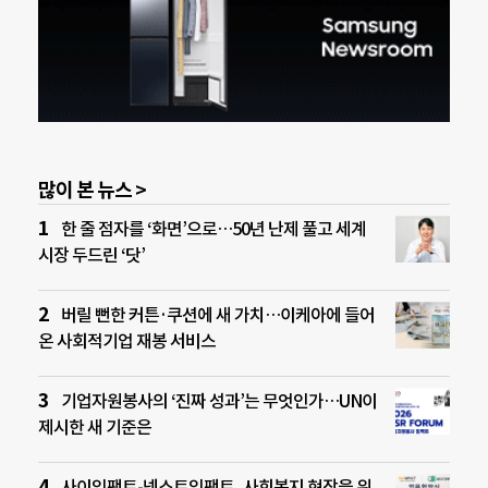
많이 본 뉴스 >
한 줄 점자를 ‘화면’으로…50년 난제 풀고 세계
시장 두드린 ‘닷’
버릴 뻔한 커튼·쿠션에 새 가치…이케아에 들어
온 사회적기업 재봉 서비스
기업자원봉사의 ‘진짜 성과’는 무엇인가…UN이
제시한 새 기준은
사이임팩트-넥스트임팩트, 사회복지 현장을 위