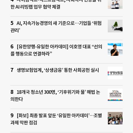
한 AI 리빙랩 업무 협약 체결
AI, 지속가능경영의 새 기준으로…기업들 ‘위험
관리’
[유한양행-유일한 아카데미] 이호영 대표 “선의
를 행동으로 연결하라”
생명보험업계, ‘상생금융’ 통한 사회공헌 실시
18개국 청소년 300명, ‘기후위기와 물’ 해법 논
의한다
[화보] 최종 발표 앞둔 ‘유일한 아카데미’…조별
과제 막판 점검