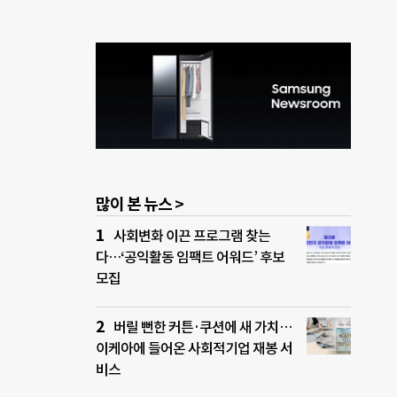
많이 본 뉴스 >
사회변화 이끈 프로그램 찾는
다…‘공익활동 임팩트 어워드’ 후보
모집
버릴 뻔한 커튼·쿠션에 새 가치…
이케아에 들어온 사회적기업 재봉 서
비스