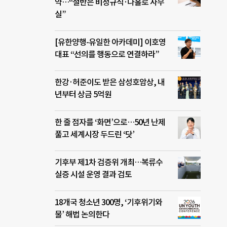
약…“절반은 비정규직·나홀로 사무
실”
[유한양행-유일한 아카데미] 이호영
대표 “선의를 행동으로 연결하라”
한강·허준이도 받은 삼성호암상, 내
년부터 상금 5억원
한 줄 점자를 ‘화면’으로…50년 난제
풀고 세계시장 두드린 ‘닷’
기후부 제1차 검증위 개최…복류수
실증 시설 운영 결과 검토
18개국 청소년 300명, ‘기후위기와
물’ 해법 논의한다