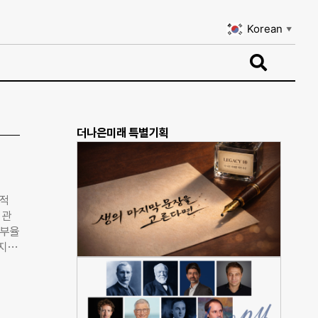
Korean
▼
Korean
▼
더나은미래 특별기획
효적
 관
기부율
하지만
같은
 감
사장
법제