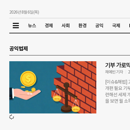
2026년 8월 6일(목)
뉴스
경제
사회
환경
공익
국제
공익법제
기부 가로막
채예빈 기자
2
[이슈&해법] 
개편 필요 기
련해선 세제 
을 보면 월 소
2021년과 비
기간 증가한 
소하는 현상은
은 지난 8일