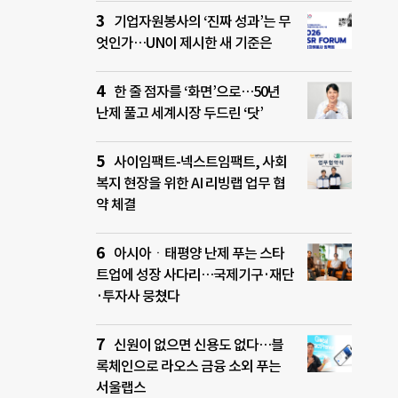
기업자원봉사의 ‘진짜 성과’는 무
엇인가…UN이 제시한 새 기준은
한 줄 점자를 ‘화면’으로…50년
난제 풀고 세계시장 두드린 ‘닷’
사이임팩트-넥스트임팩트, 사회
복지 현장을 위한 AI 리빙랩 업무 협
약 체결
아시아ㆍ태평양 난제 푸는 스타
트업에 성장 사다리…국제기구·재단
·투자사 뭉쳤다
신원이 없으면 신용도 없다…블
록체인으로 라오스 금융 소외 푸는
서울랩스