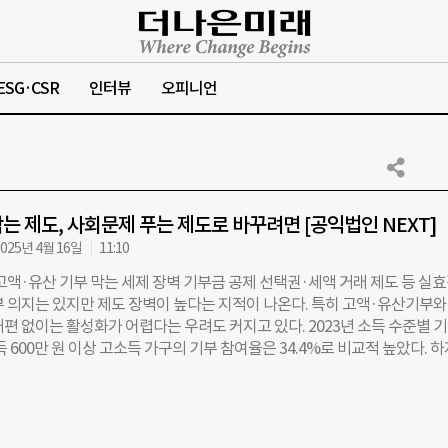
ESG·CSR
인터뷰
오피니언
는 제도, 사회문제 푸는 제도로 바꾸려면 [공익법인 NEXT]
025년 4월 16일
11:10
고액·유산 기부 막는 세제 장벽 기부금 공제 선택권·세액 거래 제도 등 실
부 의지는 있지만 제도 장벽이 높다는 지적이 나온다. 특히 고액·유산기부와
개편 없이는 활성화가 어렵다는 우려도 커지고 있다. 2023년 소득 수준별 
득 600만 원 이상 고소득 가구의 기부 참여율은 34.4%로 비교적 높았다. 
교하면 오히려 2.6%p 감소했다. 중위 소득층(200만~600만 원) 기부율이 
것과 대비된다. 전문가들은 이처럼 기부 여력은 있지만 참여율이 정체되거나
 세제 설계의 한계 때문이라고 진단한다. 황영기 한국자선단체협의회 이
 사단법인 온율과 사회적가치연구원이 공동주최한한 ‘제2회 율촌-온율 공익