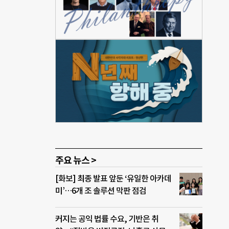
”며
제도
금을
부금에
적 유
 생애
돌해
사의
주요 뉴스 >
[화보] 최종 발표 앞둔 ‘유일한 아카데
미’…6개 조 솔루션 막판 점검
커지는 공익 법률 수요, 기반은 취