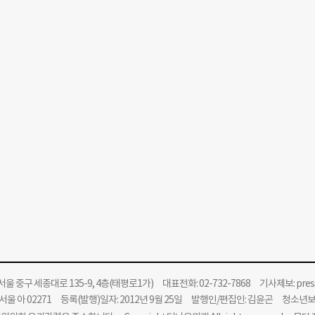
울 중구 세종대로 135-9, 4층(태평로1가) 대표전화: 02-732-7868 기사제보:
pre
울 아 02271 등록(발행)일자: 2012년 9월 25일 발행인/편집인: 김윤곤 청소년