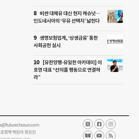
비싼 대체유 대신 현지 캐슈넛…
인도네시아의 ‘우유 선택지’ 넓힌다
생명보험업계, ‘상생금융’ 통한
사회공헌 실시
[유한양행-유일한 아카데미] 이
호영 대표 “선의를 행동으로 연결하
라”
ss@futurechosun.com
보호정책 책임자: 정유진