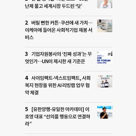
난제 풀고 세계시장 두드린 ‘닷’
버릴 뻔한 커튼·쿠션에 새 가치…
이케아에 들어온 사회적기업 재봉 서
비스
기업자원봉사의 ‘진짜 성과’는 무
엇인가…UN이 제시한 새 기준은
사이임팩트-넥스트임팩트, 사회
복지 현장을 위한 AI 리빙랩 업무 협
약 체결
[유한양행-유일한 아카데미] 이
호영 대표 “선의를 행동으로 연결하
라”