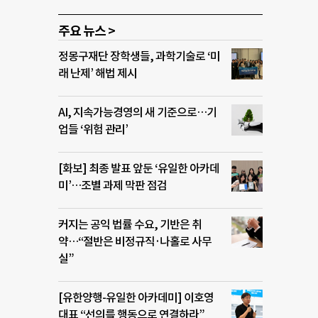
주요 뉴스 >
정몽구재단 장학생들, 과학기술로 ‘미
래 난제’ 해법 제시
AI, 지속가능경영의 새 기준으로…기
업들 ‘위험 관리’
[화보] 최종 발표 앞둔 ‘유일한 아카데
미’…조별 과제 막판 점검
커지는 공익 법률 수요, 기반은 취
약…“절반은 비정규직·나홀로 사무
실”
[유한양행-유일한 아카데미] 이호영
대표 “선의를 행동으로 연결하라”