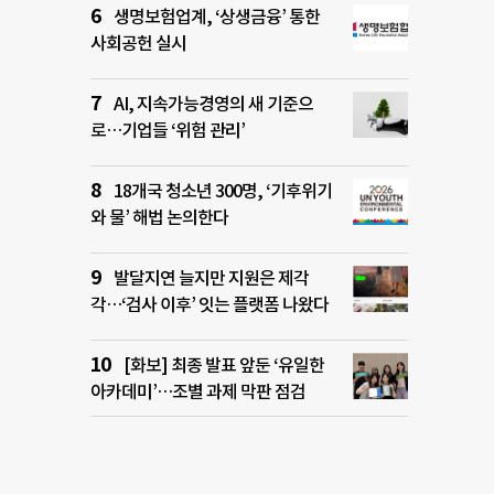
생명보험업계, ‘상생금융’ 통한
사회공헌 실시
AI, 지속가능경영의 새 기준으
로…기업들 ‘위험 관리’
18개국 청소년 300명, ‘기후위기
와 물’ 해법 논의한다
발달지연 늘지만 지원은 제각
각…‘검사 이후’ 잇는 플랫폼 나왔다
[화보] 최종 발표 앞둔 ‘유일한
아카데미’…조별 과제 막판 점검