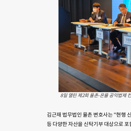
8일 열린 제2회 율촌-온율 공익법제
김근재 법무법인 율촌 변호사는 “현행 
등 다양한 자산을 신탁기부 대상으로 포