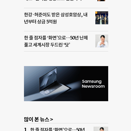
한강·허준이도 받은 삼성호암상, 내
년부터 상금 5억원
한 줄 점자를 ‘화면’으로…50년 난제
풀고 세계시장 두드린 ‘닷’
많이 본 뉴스 >
한 줄 점자를 ‘화면’으로…50년