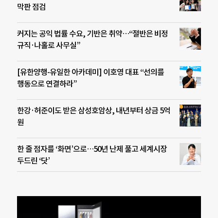
막판 점검
커지는 공익 법률 수요, 기반은 취약…“절반은 비정
규직·나홀로 사무실”
[유한양행-유일한 아카데미] 이호영 대표 “선의를
행동으로 연결하라”
한강·허준이도 받은 삼성호암상, 내년부터 상금 5억
원
한 줄 점자를 ‘화면’으로…50년 난제 풀고 세계시장
두드린 ‘닷’