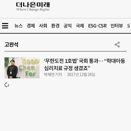
뉴스
경제
사회
환경
공익
국제
ESG·CSR
인터뷰
오
고완석
‘무한도전 1호법’ 국회 통과… “학대아동
심리치료 규정 생겼죠”
박혜연 기자
2017년 12월 26일