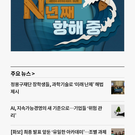
주요 뉴스 >
정몽구재단 장학생들, 과학기술로 ‘미래 난제’ 해법
제시
AI, 지속가능경영의 새 기준으로…기업들 ‘위험 관
리’
[화보] 최종 발표 앞둔 ‘유일한 아카데미’…조별 과제