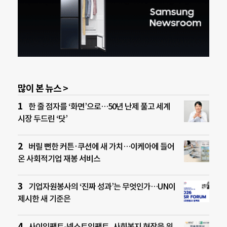
많이 본 뉴스 >
한 줄 점자를 ‘화면’으로…50년 난제 풀고 세계
시장 두드린 ‘닷’
버릴 뻔한 커튼·쿠션에 새 가치…이케아에 들어
온 사회적기업 재봉 서비스
기업자원봉사의 ‘진짜 성과’는 무엇인가…UN이
제시한 새 기준은
사이임팩트-넥스트임팩트, 사회복지 현장을 위