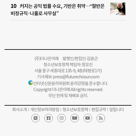
커지는 공익 법률 수요, 기반은 취약…“절반은
비정규직·나홀로 사무실”
(주)더나은미래 발행인/편집인: 김윤곤
청소년보호정책 책임자: 정유진
서울 중구 세종대로 135-9, 4층(태평로1가)
기사제보:
press@futurechosun.com
인터넷신문윤리위원회 윤리강령을 준수합니다.
Copyright 더나은미래 All rights reserved.
무단 전재 및 재배포 금지.
회사소개
개인정보처리방침
청소년보호정책
편집규약
알립니다