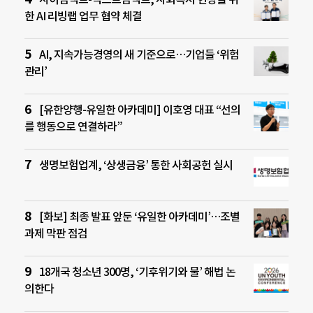
한 AI 리빙랩 업무 협약 체결
AI, 지속가능경영의 새 기준으로…기업들 ‘위험
관리’
[유한양행-유일한 아카데미] 이호영 대표 “선의
를 행동으로 연결하라”
생명보험업계, ‘상생금융’ 통한 사회공헌 실시
[화보] 최종 발표 앞둔 ‘유일한 아카데미’…조별
과제 막판 점검
18개국 청소년 300명, ‘기후위기와 물’ 해법 논
의한다