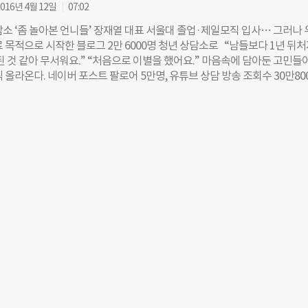
터즈에는 52명이 선발됐으며 6개월간 청소년 정서 지원 및 멘토링 등 마음건
016년 4월 12일
07:02
이어갈 예정이다. 힐링톡톡 서포터즈 3기와 4기를 연임하는 임다솜 멘토는 
담소 ‘좀 놀아본 언니들’ 장재열 대표 서울대 졸업·제일모직 입사… 그러나
을 편하게 이야기하고 공감과 위로를 얻을 수 있는 공간에서 작게나마 힘이
 목적으로 시작한 블로그 2만 6000명 청년 상담소로 “남들보다 1년 뒤
 멘토로 활동하면서 큰 보람과 기쁨을 느꼈다”며 “앞으로도 서포터즈 활동을
된 것 같아 무서워요.” “처음으로 이별을 했어요.” 마음속에 담아둔 고민들
멘티에게 긍정적인 에너지와 마음의 힐링을 선사하고 싶다”고 활동 소감과 
 올라온다. 네이버 포스트 팔로어 5만명, 유튜브 상담 방송 조회수 30만80
 수료식에서는 수료증 전달 및 멘토링 우수사례 발표와 우수 서포터즈 시상
V·BTN 불교TV 등 케이블 방송과 국방 FM에 고민 상담 토크쇼까지 섭렵했다
토링 봉사활동에 대한 경험과 느낀 점을 서로 나누며 회고하는 시간이 이
 아프리카 TV에 ‘놀아본 언니들의 고생 TV’ 방송도 시작했다. 주인공은 ‘좀
대식에서는 임명장 수여식 및 선서식과 함께 서포터즈 활동에 필요한 매뉴얼 
 청년들의 고민을 해결하기 위한 ‘고민 문화 기획 커뮤니티’다. 이곳의 수장
및 활용법에 대한 특강과 다양한 팀 활동이 진행됐다. 김정석 생명보험재단
좀 놀아본 언니들 대표는 서울대 미대 졸업과 제일모직 입사라는 화려한 경력을
소년기에는 부모님이나
. 그는 왜 ‘언니’라는 필명을 써가며, 청춘들의 고민상담사가 됐을까. 수능을
어간 서울대, 화려해 보이는 대기업 인사팀 생활 끝에 그가 얻은 건 ‘우울증
 준비생들에게 ‘합격 가능하다’며 희망 섞인 말을 전하고 뒤돌아서서 불합격 
에게 혐오감이 들었다”고 했다. “여러 병원을 전전하다 만난 한 의사 선생님
하는 글쓰기 치료를 권했어요. 블로그를 만들고 두 개의 아이디로 자문자답
오전엔 질문하고, 저녁엔 다른 관점에서 답변했다. 한 번 두 번 횟수가 늘면
로 볼 수 있게 됐다. 마음 속 공허함과 우울감도 사라졌다. 그때부터였다. 
청년들로부터 고민 상담 요청이 쏟아졌다. “부담스러웠어요. 한 번은 취업 준
왔는데