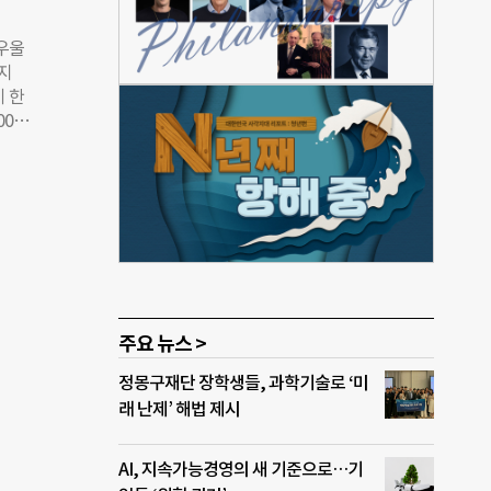
강 지
“청
 우울
 되
처지
 통
이 한
포부를
00
 등이
. 지
어졌
 놀
교육,
인 장
 상임
 지
 세
’이
통지
이 스
을 시
주요 뉴스 >
서 문
정몽구재단 장학생들, 과학기술로 ‘미
블로
래 난제’ 해법 제시
비생
AI, 지속가능경영의 새 기준으로…기