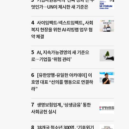
기업자원봉사의 ‘진짜 성과’는 무
엇인가…UN이 제시한 새 기준은
사이임팩트-넥스트임팩트, 사회
복지 현장을 위한 AI 리빙랩 업무 협
약 체결
AI, 지속가능경영의 새 기준으
로…기업들 ‘위험 관리’
[유한양행-유일한 아카데미] 이
호영 대표 “선의를 행동으로 연결하
라”
생명보험업계, ‘상생금융’ 통한
사회공헌 실시
18개국 청소년 300명, ‘기후위기