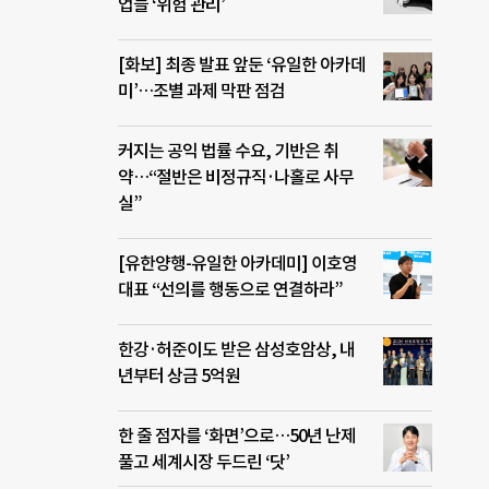
업들 ‘위험 관리’
[화보] 최종 발표 앞둔 ‘유일한 아카데
미’…조별 과제 막판 점검
커지는 공익 법률 수요, 기반은 취
약…“절반은 비정규직·나홀로 사무
실”
[유한양행-유일한 아카데미] 이호영
대표 “선의를 행동으로 연결하라”
한강·허준이도 받은 삼성호암상, 내
년부터 상금 5억원
한 줄 점자를 ‘화면’으로…50년 난제
풀고 세계시장 두드린 ‘닷’