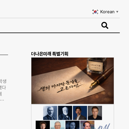
Korean
▼
Korean
▼
더나은미래 특별기획
학생
했다
페
포터즈
행하
행됐
민 상
 예정