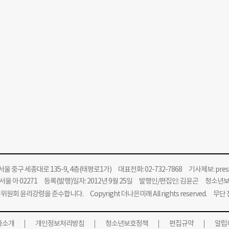
울 중구 세종대로 135-9, 4층(태평로1가) 대표전화: 02-732-7868 기사제보:
pre
울 아 02271 등록(발행)일자: 2012년 9월 25일 발행인/편집인: 김윤곤 청소년
위원회 윤리강령을 준수합니다.
Copyright 더나은미래 All rights reserved. 무
사소개
개인정보처리방침
청소년보호정책
편집규약
알립