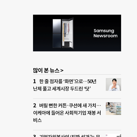
많이 본 뉴스 >
한 줄 점자를 ‘화면’으로…50년
난제 풀고 세계시장 두드린 ‘닷’
버릴 뻔한 커튼·쿠션에 새 가치…
이케아에 들어온 사회적기업 재봉 서
비스