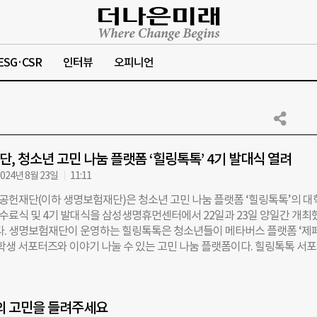
ESG·CSR
인터뷰
오피니언
, 청소년 고민 나눔 플랫폼 ‘힐링톡톡’ 4기 발대식 열려
024년 8월 23일
11:11
헌재단(이하 생명보험재단)은 청소년 고민 나눔 플랫폼 ‘힐링톡톡’의 대
 수료식 및 4기 발대식을 삼성생명휴먼센터에서 22일과 23일 양일간 개최
했다. 생명보험재단이 운영하는 힐링톡톡은 청소년들이 메타버스 플랫폼 ‘제
대학생 서포터즈와 이야기 나눌 수 있는 고민 나눔 플랫폼이다. 힐링톡톡 서
상에서 7마리 곰돌이 아바타인 ‘마음키우곰즈’의 모습으로 멘토링 등을 진
까지 21만여 명의 청소년들이 이용했으며 대학생 멘토링은 약 3378건 진
부터 6개월 동안 활동한 힐링톡톡 서포터즈 3기 대학생 70명은 멘토로서 고
의 고민을 들려주세요
, 마음건강 관련 콘텐츠 제작 등 다양한 활동을 펼쳤다. 오는 9월부터 활동