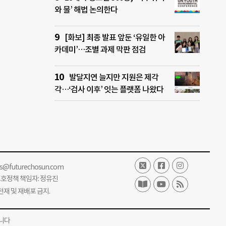
와 물’ 해법 논의한다
[화보] 최종 발표 앞둔 ‘유일한 아
카데미’…조별 과제 막판 점검
발달지연 늘지만 지원은 제각
각…‘검사 이후’ 잇는 플랫폼 나왔다
ss@futurechosun.com
보호정책 책임자: 정유진
단 전재 및 재배포 금지.
니다