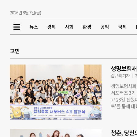
2026년 8월 7일(금)
뉴스
경제
사회
환경
공익
국제
고민
생명보험재단
김규리 기자
2
생명보험사회공
서포터즈 3기
고 23일 전
토’를 통해 
는 메타버스 
고 있다. 현재
다. 지난 2월
청춘, 당신
담 및 생명존중