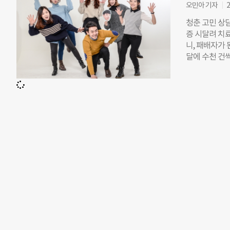
인 4기 서포
오민아 기자
2
키미 활동을 
청춘 고민 상
소년들이 고민
증 시달려 치료
어줄 수 있는
니, 패배자가 
해 더 많은 
달에 수천 건씩
밝혔다. 이번
건. 캠퍼스 T
진행됐으며 멘
난해 12월부턴
다. 이후 발
아본 언니들’,
제페토 조작 
재열(32) 
이사는 “청
닌 ‘남성’이다
번이나 쳐서 들
었다. “취업
를 하는 자신
스로 묻고 답
작했습니다.” 
제를 객관적으
그 글을 본 
에게 메일이 