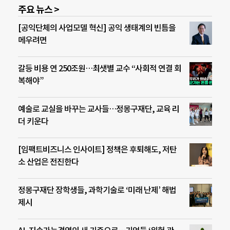
주요 뉴스 >
[공익단체의 사업모델 혁신] 공익 생태계의 빈틈을
메우려면
갈등 비용 연 250조원…최샛별 교수 “사회적 연결 회
복해야”
예술로 교실을 바꾸는 교사들…정몽구재단, 교육 리
더 키운다
[임팩트비즈니스 인사이트] 정책은 후퇴해도, 저탄
소 산업은 전진한다
정몽구재단 장학생들, 과학기술로 ‘미래 난제’ 해법
제시