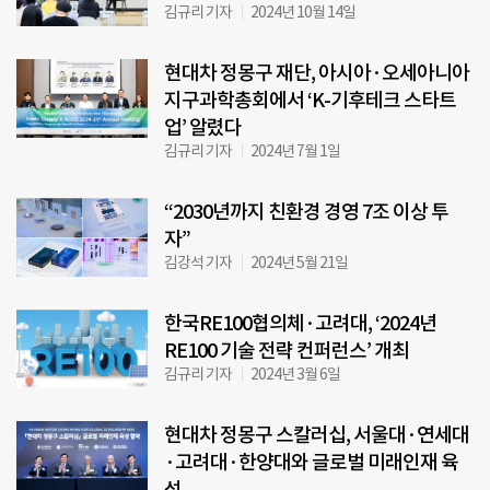
김규리 기자
2024년 10월 14일
현대차 정몽구 재단, 아시아·오세아니아
지구과학총회에서 ‘K-기후테크 스타트
업’ 알렸다
김규리 기자
2024년 7월 1일
“2030년까지 친환경 경영 7조 이상 투
자”
김강석 기자
2024년 5월 21일
한국RE100협의체·고려대, ‘2024년
RE100 기술 전략 컨퍼런스’ 개최
김규리 기자
2024년 3월 6일
현대차 정몽구 스칼러십, 서울대·연세대
·고려대·한양대와 글로벌 미래인재 육
성