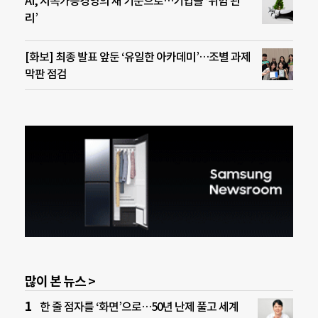
AI, 지속가능경영의 새 기준으로…기업들 ‘위험 관
리’
[화보] 최종 발표 앞둔 ‘유일한 아카데미’…조별 과제
막판 점검
많이 본 뉴스 >
한 줄 점자를 ‘화면’으로…50년 난제 풀고 세계