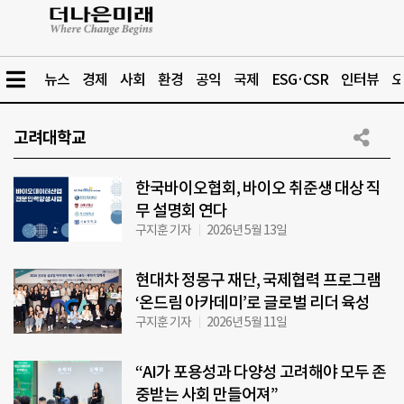
뉴스
경제
사회
환경
공익
국제
ESG·CSR
인터뷰
오
고려대학교
한국바이오협회, 바이오 취준생 대상 직
무 설명회 연다
구지훈 기자
2026년 5월 13일
현대차 정몽구 재단, 국제협력 프로그램
‘온드림 아카데미’로 글로벌 리더 육성
구지훈 기자
2026년 5월 11일
“AI가 포용성과 다양성 고려해야 모두 존
중받는 사회 만들어져”