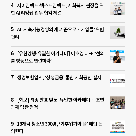
사이임팩트-넥스트임팩트, 사회복지 현장을 위
한 AI 리빙랩 업무 협약 체결
AI, 지속가능경영의 새 기준으로…기업들 ‘위험
관리’
[유한양행-유일한 아카데미] 이호영 대표 “선의
를 행동으로 연결하라”
생명보험업계, ‘상생금융’ 통한 사회공헌 실시
[화보] 최종 발표 앞둔 ‘유일한 아카데미’…조별
과제 막판 점검
18개국 청소년 300명, ‘기후위기와 물’ 해법 논
의한다