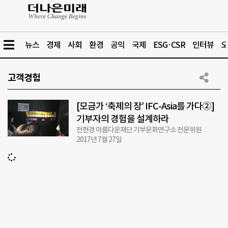
뉴스
경제
사회
환경
공익
국제
ESG·CSR
인터뷰
오
고객경험
[모금가 ‘축제의 장’ IFC-Asia를 가다②]
기부자의 경험을 설계하라
전현경 아름다운재단 기부문화연구소 전문위원
2017년 7월 27일