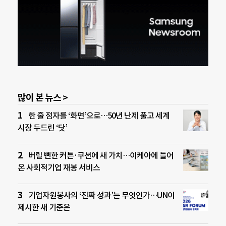
많이 본 뉴스 >
한 줄 점자를 ‘화면’으로…50년 난제 풀고 세계
시장 두드린 ‘닷’
버릴 뻔한 커튼·쿠션에 새 가치…이케아에 들어
온 사회적기업 재봉 서비스
기업자원봉사의 ‘진짜 성과’는 무엇인가…UN이
제시한 새 기준은