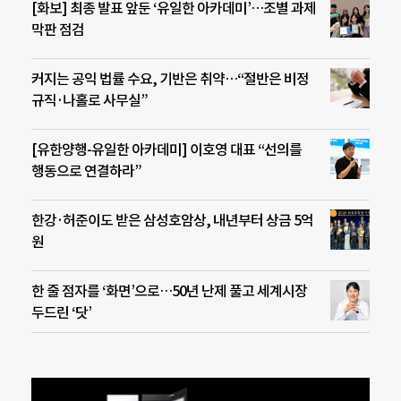
[화보] 최종 발표 앞둔 ‘유일한 아카데미’…조별 과제
막판 점검
커지는 공익 법률 수요, 기반은 취약…“절반은 비정
규직·나홀로 사무실”
[유한양행-유일한 아카데미] 이호영 대표 “선의를
행동으로 연결하라”
한강·허준이도 받은 삼성호암상, 내년부터 상금 5억
원
한 줄 점자를 ‘화면’으로…50년 난제 풀고 세계시장
두드린 ‘닷’