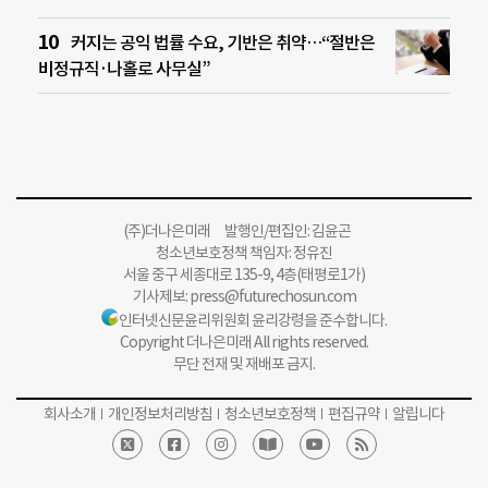
커지는 공익 법률 수요, 기반은 취약…“절반은
비정규직·나홀로 사무실”
(주)더나은미래 발행인/편집인: 김윤곤
청소년보호정책 책임자: 정유진
서울 중구 세종대로 135-9, 4층(태평로1가)
기사제보:
press@futurechosun.com
인터넷신문윤리위원회 윤리강령을 준수합니다.
Copyright 더나은미래 All rights reserved.
무단 전재 및 재배포 금지.
회사소개
개인정보처리방침
청소년보호정책
편집규약
알립니다