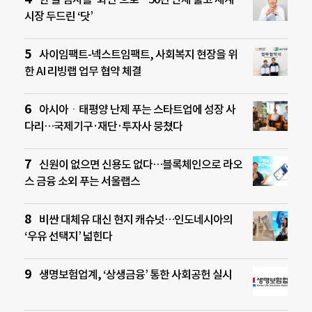
시장 두드린 ‘닷’
사이임팩트-넥스트임팩트, 사회복지 현장을 위
한 AI 리빙랩 업무 협약 체결
아시아ㆍ태평양 난제 푸는 스타트업에 성장 사
다리…국제기구·재단·투자사 뭉쳤다
신원이 없으면 신용도 없다…블록체인으로 라오
스 금융 소외 푸는 서울랩스
비싼 대체유 대신 현지 캐슈넛…인도네시아의
‘우유 선택지’ 넓힌다
생명보험업계, ‘상생금융’ 통한 사회공헌 실시