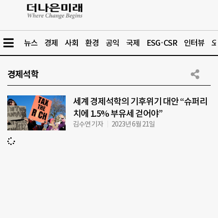
뉴스
경제
사회
환경
공익
국제
ESG·CSR
인터뷰
오
경제석학
세계 경제석학의 기후위기 대안 “슈퍼리
치에 1.5% 부유세 걷어야”
김수연 기자
2023년 6월 21일