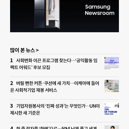
많이 본 뉴스 >
사회변화 이끈 프로그램 찾는다…‘공익활동 임
팩트 어워드’ 후보 모집
버릴 뻔한 커튼·쿠션에 새 가치…이케아에 들어
온 사회적기업 재봉 서비스
기업자원봉사의 ‘진짜 성과’는 무엇인가…UN이
제시한 새 기준은
한 줄 점자를 ‘화면’으로…50년 난제 풀고 세계