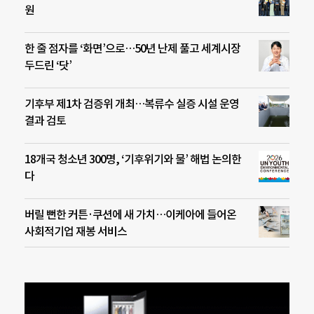
원
한 줄 점자를 ‘화면’으로…50년 난제 풀고 세계시장
두드린 ‘닷’
기후부 제1차 검증위 개최…복류수 실증 시설 운영
결과 검토
18개국 청소년 300명, ‘기후위기와 물’ 해법 논의한
다
버릴 뻔한 커튼·쿠션에 새 가치…이케아에 들어온
사회적기업 재봉 서비스