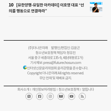
[유한양행-유일한 아카데미] 이호영 대표 “선
의를 행동으로 연결하라”
(주)더나은미래 발행인/편집인: 김윤곤
청소년보호정책 책임자: 정유진
서울 중구 세종대로 135-9, 4층(태평로1가)
기사제보:
press@futurechosun.com
인터넷신문윤리위원회 윤리강령을 준수합니다.
Copyright 더나은미래 All rights reserved.
무단 전재 및 재배포 금지.
회사소개
개인정보처리방침
청소년보호정책
알립니다