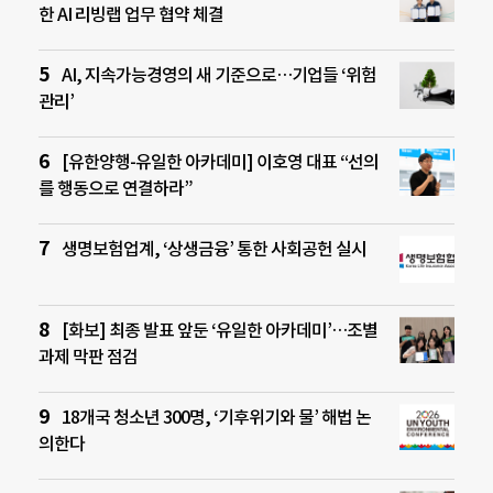
한 AI 리빙랩 업무 협약 체결
AI, 지속가능경영의 새 기준으로…기업들 ‘위험
관리’
[유한양행-유일한 아카데미] 이호영 대표 “선의
를 행동으로 연결하라”
생명보험업계, ‘상생금융’ 통한 사회공헌 실시
[화보] 최종 발표 앞둔 ‘유일한 아카데미’…조별
과제 막판 점검
18개국 청소년 300명, ‘기후위기와 물’ 해법 논
의한다