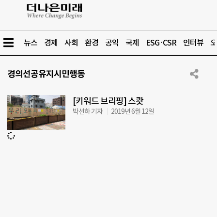
뉴스
경제
사회
환경
공익
국제
ESG·CSR
인터뷰
오
경의선공유지시민행동
[키워드 브리핑] 스쾃
박선하 기자
2019년 6월 12일