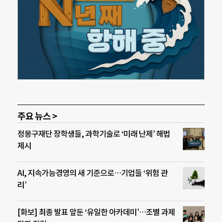
주요 뉴스 >
정몽구재단 장학생들, 과학기술로 ‘미래 난제’ 해법
제시
AI, 지속가능경영의 새 기준으로…기업들 ‘위험 관
리’
[화보] 최종 발표 앞둔 ‘유일한 아카데미’…조별 과제