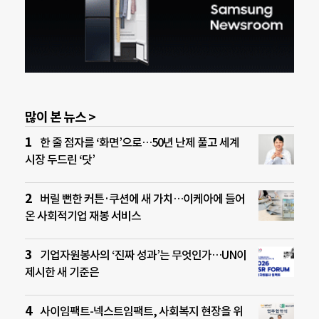
많이 본 뉴스 >
한 줄 점자를 ‘화면’으로…50년 난제 풀고 세계
시장 두드린 ‘닷’
버릴 뻔한 커튼·쿠션에 새 가치…이케아에 들어
온 사회적기업 재봉 서비스
기업자원봉사의 ‘진짜 성과’는 무엇인가…UN이
제시한 새 기준은
사이임팩트-넥스트임팩트, 사회복지 현장을 위