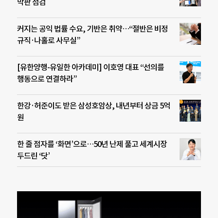
막판 점검
커지는 공익 법률 수요, 기반은 취약…“절반은 비정
규직·나홀로 사무실”
[유한양행-유일한 아카데미] 이호영 대표 “선의를
행동으로 연결하라”
한강·허준이도 받은 삼성호암상, 내년부터 상금 5억
원
한 줄 점자를 ‘화면’으로…50년 난제 풀고 세계시장
두드린 ‘닷’