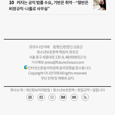
커지는 공익 법률 수요, 기반은 취약…“절반은
비정규직·나홀로 사무실”
(주)더나은미래 발행인/편집인: 김윤곤
청소년보호정책 책임자: 정유진
서울 중구 세종대로 135-9, 4층(태평로1가)
기사제보:
press@futurechosun.com
인터넷신문윤리위원회 윤리강령을 준수합니다.
Copyright 더나은미래 All rights reserved.
무단 전재 및 재배포 금지.
회사소개
개인정보처리방침
청소년보호정책
편집규약
알립니다