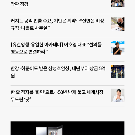
막판 점검
커지는 공익 법률 수요, 기반은 취약…“절반은 비정
규직·나홀로 사무실”
[유한양행-유일한 아카데미] 이호영 대표 “선의를
행동으로 연결하라”
한강·허준이도 받은 삼성호암상, 내년부터 상금 5억
원
한 줄 점자를 ‘화면’으로…50년 난제 풀고 세계시장
두드린 ‘닷’