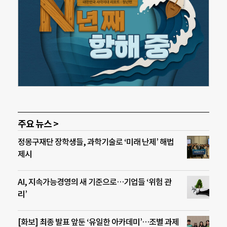
주요 뉴스 >
정몽구재단 장학생들, 과학기술로 ‘미래 난제’ 해법
제시
AI, 지속가능경영의 새 기준으로…기업들 ‘위험 관
리’
[화보] 최종 발표 앞둔 ‘유일한 아카데미’…조별 과제