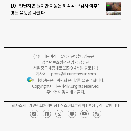
발달지연 늘지만 지원은 제각각…‘검사 이후’
잇는 플랫폼 나왔다
(주)더나은미래 발행인/편집인: 김윤곤
청소년보호정책 책임자: 정유진
서울 중구 세종대로 135-9, 4층(태평로1가)
기사제보:
press@futurechosun.com
인터넷신문윤리위원회 윤리강령을 준수합니다.
Copyright 더나은미래 All rights reserved.
무단 전재 및 재배포 금지.
회사소개
개인정보처리방침
청소년보호정책
편집규약
알립니다