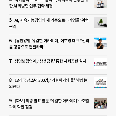
한 AI 리빙랩 업무 협약 체결
AI, 지속가능경영의 새 기준으로…기업들 ‘위험
관리’
[유한양행-유일한 아카데미] 이호영 대표 “선의
를 행동으로 연결하라”
생명보험업계, ‘상생금융’ 통한 사회공헌 실시
18개국 청소년 300명, ‘기후위기와 물’ 해법 논
의한다
[화보] 최종 발표 앞둔 ‘유일한 아카데미’…조별
과제 막판 점검