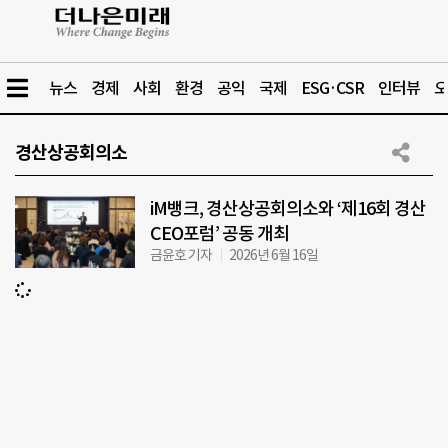
뉴스
경제
사회
환경
공익
국제
ESG·CSR
인터뷰
오
경산상공회의소
iM뱅크, 경산상공회의소와 ‘제16회 경산
CEO포럼’ 공동 개최
금윤호 기자
2026년 6월 16일