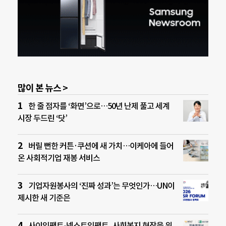
많이 본 뉴스 >
한 줄 점자를 ‘화면’으로…50년 난제 풀고 세계
시장 두드린 ‘닷’
버릴 뻔한 커튼·쿠션에 새 가치…이케아에 들어
온 사회적기업 재봉 서비스
기업자원봉사의 ‘진짜 성과’는 무엇인가…UN이
제시한 새 기준은
사이임팩트-넥스트임팩트, 사회복지 현장을 위