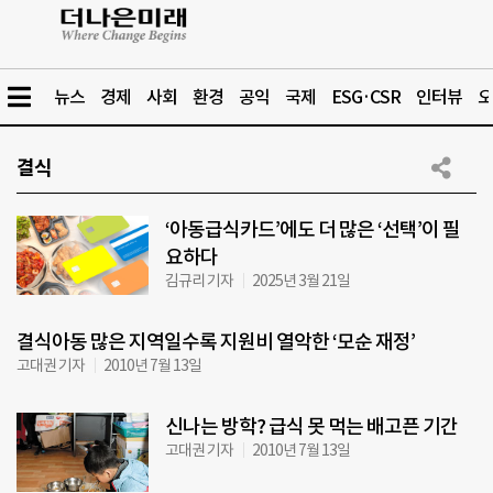
뉴스
경제
사회
환경
공익
국제
ESG·CSR
인터뷰
오
결식
‘아동급식카드’에도 더 많은 ‘선택’이 필
요하다
김규리 기자
2025년 3월 21일
결식아동 많은 지역일수록 지원비 열악한 ‘모순 재정’
고대권 기자
2010년 7월 13일
신나는 방학? 급식 못 먹는 배고픈 기간
고대권 기자
2010년 7월 13일