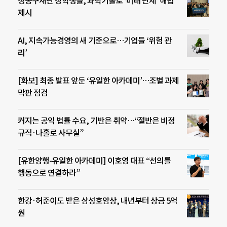
정몽구재단 장학생들, 과학기술로 ‘미래 난제’ 해법
제시
AI, 지속가능경영의 새 기준으로…기업들 ‘위험 관
리’
[화보] 최종 발표 앞둔 ‘유일한 아카데미’…조별 과제
막판 점검
커지는 공익 법률 수요, 기반은 취약…“절반은 비정
규직·나홀로 사무실”
[유한양행-유일한 아카데미] 이호영 대표 “선의를
행동으로 연결하라”
한강·허준이도 받은 삼성호암상, 내년부터 상금 5억
원