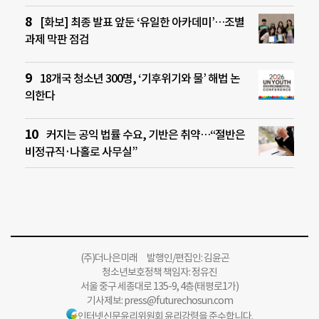
[화보] 최종 발표 앞둔 ‘유일한 아카데미’…조별
과제 막판 점검
18개국 청소년 300명, ‘기후위기와 물’ 해법 논
의한다
커지는 공익 법률 수요, 기반은 취약…“절반은
비정규직·나홀로 사무실”
(주)더나은미래 발행인/편집인: 김윤곤
청소년보호정책 책임자: 정유진
서울 중구 세종대로 135-9, 4층(태평로1가)
기사제보:
press@futurechosun.com
인터넷신문윤리위원회 윤리강령을 준수합니다.