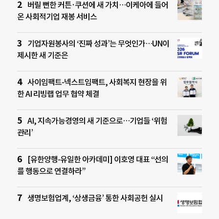
버릴 뻔한 커튼·쿠션에 새 가치…이케아에 들어
온 사회적기업 재봉 서비스
기업자원봉사의 ‘진짜 성과’는 무엇인가…UN이
제시한 새 기준은
사이임팩트-넥스트임팩트, 사회복지 현장을 위
한 AI 리빙랩 업무 협약 체결
AI, 지속가능경영의 새 기준으로…기업들 ‘위험
관리’
[유한양행-유일한 아카데미] 이호영 대표 “선의
를 행동으로 연결하라”
생명보험업계, ‘상생금융’ 통한 사회공헌 실시