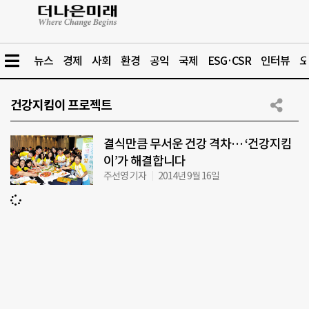
뉴스
경제
사회
환경
공익
국제
ESG·CSR
인터뷰
오
건강지킴이 프로젝트
결식만큼 무서운 건강 격차… ‘건강지킴
이’가 해결합니다
주선영 기자
2014년 9월 16일