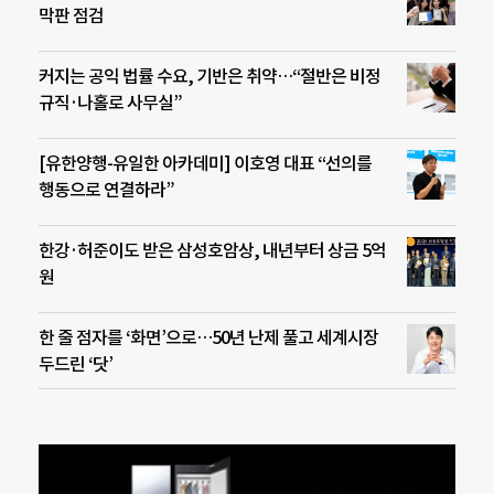
막판 점검
커지는 공익 법률 수요, 기반은 취약…“절반은 비정
규직·나홀로 사무실”
[유한양행-유일한 아카데미] 이호영 대표 “선의를
행동으로 연결하라”
한강·허준이도 받은 삼성호암상, 내년부터 상금 5억
원
한 줄 점자를 ‘화면’으로…50년 난제 풀고 세계시장
두드린 ‘닷’