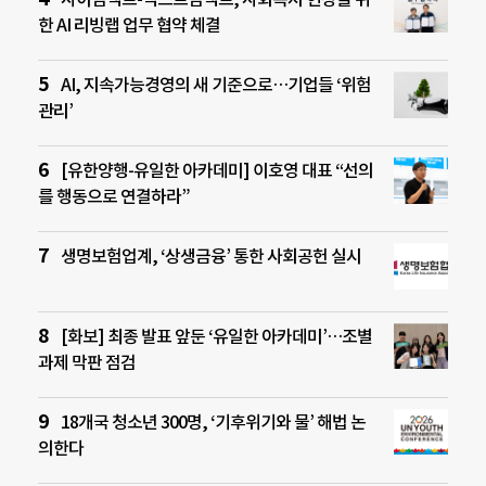
한 AI 리빙랩 업무 협약 체결
AI, 지속가능경영의 새 기준으로…기업들 ‘위험
관리’
[유한양행-유일한 아카데미] 이호영 대표 “선의
를 행동으로 연결하라”
생명보험업계, ‘상생금융’ 통한 사회공헌 실시
[화보] 최종 발표 앞둔 ‘유일한 아카데미’…조별
과제 막판 점검
18개국 청소년 300명, ‘기후위기와 물’ 해법 논
의한다