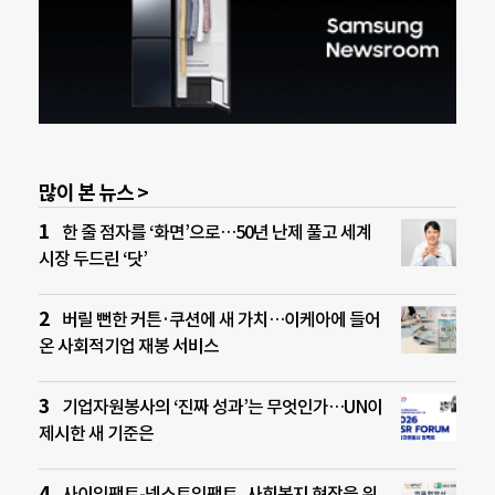
많이 본 뉴스 >
한 줄 점자를 ‘화면’으로…50년 난제 풀고 세계
시장 두드린 ‘닷’
버릴 뻔한 커튼·쿠션에 새 가치…이케아에 들어
온 사회적기업 재봉 서비스
기업자원봉사의 ‘진짜 성과’는 무엇인가…UN이
제시한 새 기준은
사이임팩트-넥스트임팩트, 사회복지 현장을 위