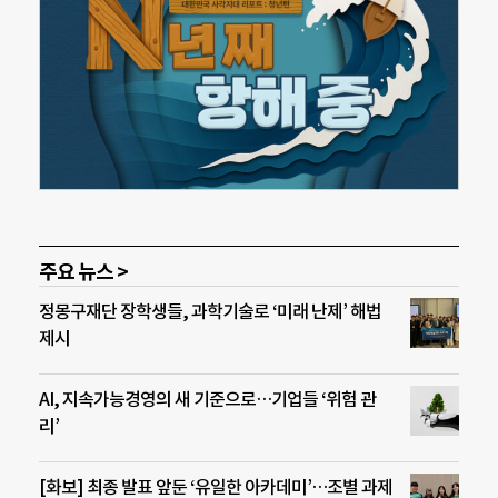
주요 뉴스 >
정몽구재단 장학생들, 과학기술로 ‘미래 난제’ 해법
제시
AI, 지속가능경영의 새 기준으로…기업들 ‘위험 관
리’
[화보] 최종 발표 앞둔 ‘유일한 아카데미’…조별 과제