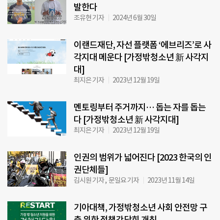
발한다
조유현 기자
2024년 6월 30일
이랜드재단, 자선 플랫폼 ‘에브리즈’로 사
각지대 메운다 [가정밖청소년 新 사각지
대]
최지은 기자
2023년 12월 19일
멘토링부터 주거까지… 돕는 자를 돕는
다 [가정밖청소년 新 사각지대]
최지은 기자
2023년 12월 19일
인권의 범위가 넓어진다 [2023 한국의 인
권단체들]
김시원 기자 , 문일요 기자
2023년 11월 14일
기아대책, 가정밖청소년 사회 안전망 구
축 위한 정책간담회 개최