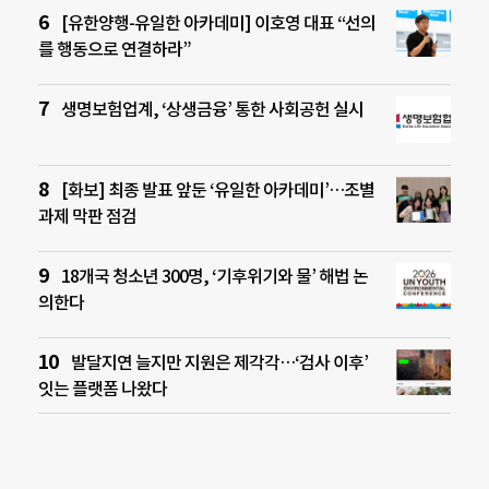
[유한양행-유일한 아카데미] 이호영 대표 “선의
를 행동으로 연결하라”
생명보험업계, ‘상생금융’ 통한 사회공헌 실시
[화보] 최종 발표 앞둔 ‘유일한 아카데미’…조별
과제 막판 점검
18개국 청소년 300명, ‘기후위기와 물’ 해법 논
의한다
발달지연 늘지만 지원은 제각각…‘검사 이후’
잇는 플랫폼 나왔다