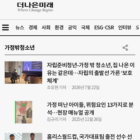
뉴스
경제
사회
환경
공익
국제
ESG·CSR
인터뷰
오
가정밖청소년
자립준비청년-가정 밖 청소년, 집 나온 이
유는 같은데…자립의 출발선 가른 ‘보호
체계’
조유현 기자
2026년 7월 22일
가정 떠난 아이들, 위험요인 13가지로 분
석…현장 매뉴얼 공개
김규리 기자
2025년 11월 26일
홈리스월드컵, 국가대표팀 출전 선수 선