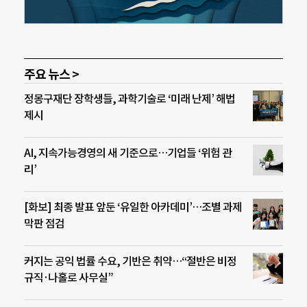
주요 뉴스 >
정몽구재단 장학생들, 과학기술로 ‘미래 난제’ 해법
제시
AI, 지속가능경영의 새 기준으로…기업들 ‘위험 관
리’
[화보] 최종 발표 앞둔 ‘유일한 아카데미’…조별 과제
막판 점검
커지는 공익 법률 수요, 기반은 취약…“절반은 비정
규직·나홀로 사무실”