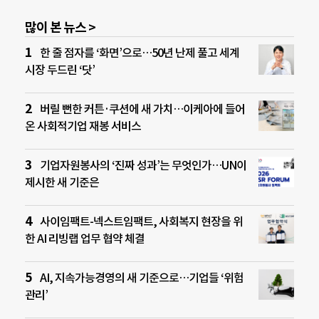
많이 본 뉴스 >
한 줄 점자를 ‘화면’으로…50년 난제 풀고 세계
시장 두드린 ‘닷’
버릴 뻔한 커튼·쿠션에 새 가치…이케아에 들어
온 사회적기업 재봉 서비스
기업자원봉사의 ‘진짜 성과’는 무엇인가…UN이
제시한 새 기준은
사이임팩트-넥스트임팩트, 사회복지 현장을 위
한 AI 리빙랩 업무 협약 체결
AI, 지속가능경영의 새 기준으로…기업들 ‘위험
관리’