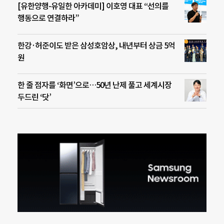
[유한양행-유일한 아카데미] 이호영 대표 “선의를
행동으로 연결하라”
한강·허준이도 받은 삼성호암상, 내년부터 상금 5억
원
한 줄 점자를 ‘화면’으로…50년 난제 풀고 세계시장
두드린 ‘닷’