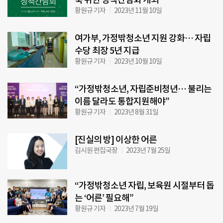
황원규 기자
2023년 11월 10일
여가부, 가정밖청소년 지원 강화… 자립
수당 최장 5년 지급
황원규 기자
2023년 10월 10일
“가정밖청소년, 자립준비청년… 불리는
이름 달라도 통합지원해야”
황원규 기자
2023년 8월 31일
[진실의 방] 이상한 어른
김시원 편집국장
2023년 7월 25일
“가정밖청소년 자립, 보육원 시절부터 돕
는 ‘어른’ 필요해”
황원규 기자
2023년 7월 19일