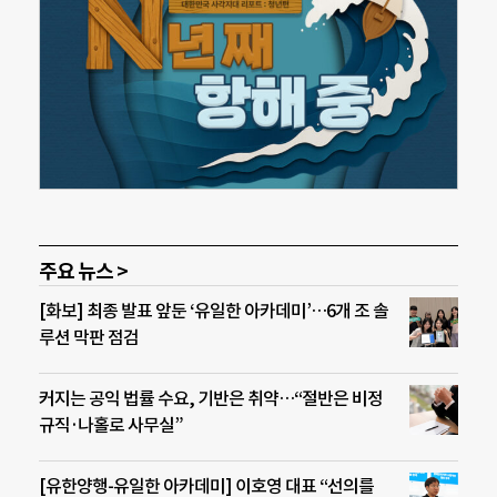
주요 뉴스 >
[화보] 최종 발표 앞둔 ‘유일한 아카데미’…6개 조 솔
루션 막판 점검
커지는 공익 법률 수요, 기반은 취약…“절반은 비정
규직·나홀로 사무실”
[유한양행-유일한 아카데미] 이호영 대표 “선의를