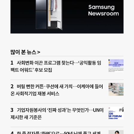
많이 본 뉴스 >
사회변화 이끈 프로그램 찾는다…‘공익활동 임
팩트 어워드’ 후보 모집
버릴 뻔한 커튼·쿠션에 새 가치…이케아에 들어
온 사회적기업 재봉 서비스
기업자원봉사의 ‘진짜 성과’는 무엇인가…UN이
제시한 새 기준은
한 줄 점자를 ‘화면’으로…50년 난제 풀고 세계