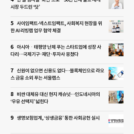
시장 두드린 ‘닷’
사이임팩트-넥스트임팩트, 사회복지 현장을 위
한 AI 리빙랩 업무 협약 체결
아시아ㆍ태평양 난제 푸는 스타트업에 성장 사
다리…국제기구·재단·투자사 뭉쳤다
신원이 없으면 신용도 없다…블록체인으로 라오
스 금융 소외 푸는 서울랩스
비싼 대체유 대신 현지 캐슈넛…인도네시아의
‘우유 선택지’ 넓힌다
생명보험업계, ‘상생금융’ 통한 사회공헌 실시