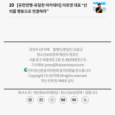
[유한양행-유일한 아카데미] 이호영 대표 “선
의를 행동으로 연결하라”
(주)더나은미래 발행인/편집인: 김윤곤
청소년보호정책 책임자: 정유진
서울 중구 세종대로 135-9, 4층(태평로1가)
기사제보:
press@futurechosun.com
인터넷신문윤리위원회 윤리강령을 준수합니다.
Copyright 더나은미래 All rights reserved.
무단 전재 및 재배포 금지.
회사소개
개인정보처리방침
청소년보호정책
알립니다