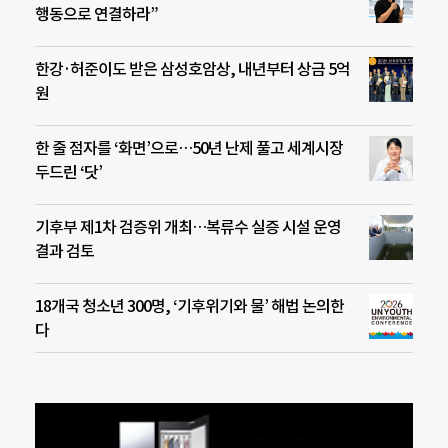
행동으로 연결하라”
한강·허준이도 받은 삼성호암상, 내년부터 상금 5억
원
한 줄 점자를 ‘화면’으로…50년 난제 풀고 세계시장
두드린 ‘닷’
기후부 제1차 검증위 개최…복류수 실증 시설 운영
결과 검토
18개국 청소년 300명, ‘기후위기와 물’ 해법 논의한
다