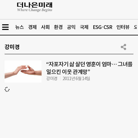
뉴스
경제
사회
환경
공익
국제
ESG·CSR
인터뷰
오
강미경
“자포자기 삶 살던 영훈이 엄마… 그녀를
일으킨 이웃 관계망”
강미경
2011년 6월 14일