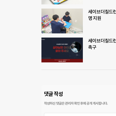
세이브더칠드런·
명 지원
세이브더칠드런 
촉구
댓글 작성