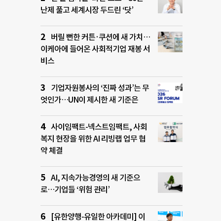
난제 풀고 세계시장 두드린 ‘닷’
버릴 뻔한 커튼·쿠션에 새 가치…
이케아에 들어온 사회적기업 재봉 서
비스
기업자원봉사의 ‘진짜 성과’는 무
엇인가…UN이 제시한 새 기준은
사이임팩트-넥스트임팩트, 사회
복지 현장을 위한 AI 리빙랩 업무 협
약 체결
AI, 지속가능경영의 새 기준으
로…기업들 ‘위험 관리’
[유한양행-유일한 아카데미] 이