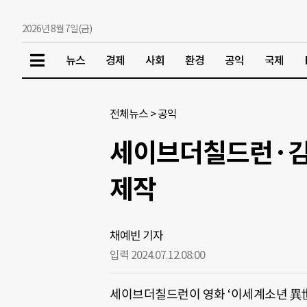
2026년 8월 7일(금)
뉴스
경제
사회
환경
공익
국제
전체뉴스
>
공익
세이브더칠드런·김성
제작
채예빈 기자
입력 2024.07.12.
08:00
세이브더칠드런이 영화 ‘이세계소년 異世