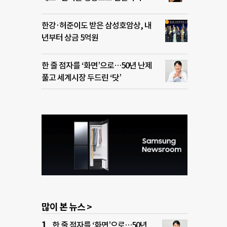
한강·허준이도 받은 삼성호암상, 내
년부터 상금 5억원
한 줄 점자를 ‘화면’으로…50년 난제
풀고 세계시장 두드린 ‘닷’
많이 본 뉴스 >
한 줄 점자를 ‘화면’으로…50년