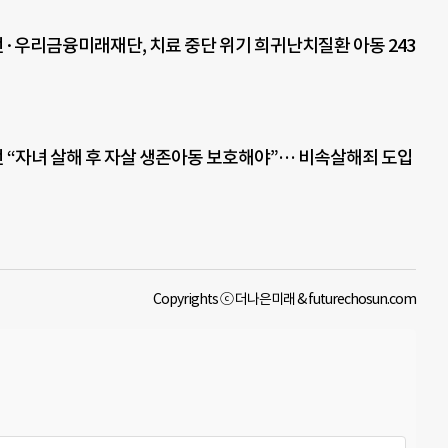
우리금융미래재단, 치료 중단 위기 희귀난치질환 아동 243
“자녀 살해 후 자살 생존아동 보호해야”… 비속살해죄 도입
Copyrights ⓒ 더나은미래 & futurechosun.com