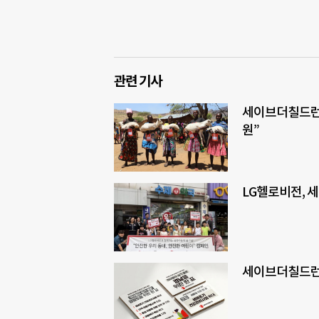
관련 기사
세이브더칠드런,
원”
LG헬로비전, 
세이브더칠드런,