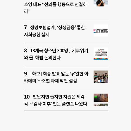
호영 대표 “선의를 행동으로 연결하
라”
생명보험업계, ‘상생금융’ 통한
사회공헌 실시
18개국 청소년 300명, ‘기후위기
와 물’ 해법 논의한다
[화보] 최종 발표 앞둔 ‘유일한 아
카데미’…조별 과제 막판 점검
발달지연 늘지만 지원은 제각
각…‘검사 이후’ 잇는 플랫폼 나왔다