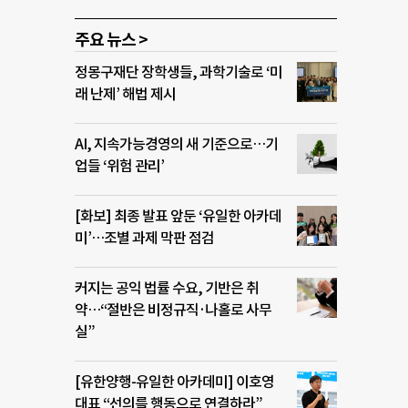
주요 뉴스 >
정몽구재단 장학생들, 과학기술로 ‘미
래 난제’ 해법 제시
AI, 지속가능경영의 새 기준으로…기
업들 ‘위험 관리’
[화보] 최종 발표 앞둔 ‘유일한 아카데
미’…조별 과제 막판 점검
커지는 공익 법률 수요, 기반은 취
약…“절반은 비정규직·나홀로 사무
실”
[유한양행-유일한 아카데미] 이호영
대표 “선의를 행동으로 연결하라”