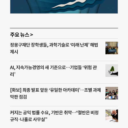
주요 뉴스 >
정몽구재단 장학생들, 과학기술로 ‘미래 난제’ 해법
제시
AI, 지속가능경영의 새 기준으로…기업들 ‘위험 관
리’
[화보] 최종 발표 앞둔 ‘유일한 아카데미’…조별 과제
막판 점검
커지는 공익 법률 수요, 기반은 취약…“절반은 비정
규직·나홀로 사무실”