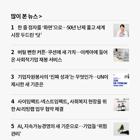
많이 본 뉴스 >
한 줄 점자를 ‘화면’으로…50년 난제 풀고 세계
시장 두드린 ‘닷’
버릴 뻔한 커튼·쿠션에 새 가치…이케아에 들어
온 사회적기업 재봉 서비스
기업자원봉사의 ‘진짜 성과’는 무엇인가…UN이
제시한 새 기준은
사이임팩트-넥스트임팩트, 사회복지 현장을 위
한 AI 리빙랩 업무 협약 체결
AI, 지속가능경영의 새 기준으로…기업들 ‘위험
관리’