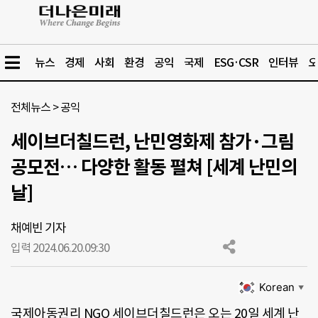
뉴스
경제
사회
환경
공익
국제
ESG·CSR
인터뷰
오
전체뉴스
>
공익
세이브더칠드런, 난민영화제 참가·그림
공모전… 다양한 활동 펼쳐 [세계 난민의
날]
채예빈 기자
입력 2024.06.20.
09:30
Korean
▼
국제아동권리 NGO 세이브더칠드런은 오는 20일 세계 난