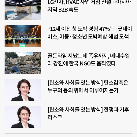
LG전자, HVAC 사업 거점 신설…아시아
지역 B2B 속도
“12세 이전 첫 도박 경험 47%”…굿네이
버스, 아동·청소년 도박예방 해법 모색
골든타임 지났는데 폭우까지, 베네수엘
라 강진에 한국 NGO도 움직였다
[탄소와 사회를 잇는 방식] 탄소감축은
누구의 동의 위에서 이루어지는가
[탄소와 사회를 잇는 방식] 전쟁과 기후
리스크