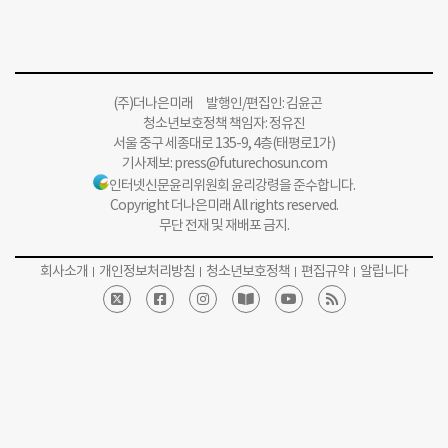
(주)더나은미래 발행인/편집인: 김윤곤
청소년보호정책 책임자: 정유진
서울 중구 세종대로 135-9, 4층(태평로1가)
기사제보:
press@futurechosun.com
인터넷신문윤리위원회 윤리강령을 준수합니다.
Copyright 더나은미래 All rights reserved.
무단 전재 및 재배포 금지.
회사소개
개인정보처리방침
청소년보호정책
편집규약
알립니다