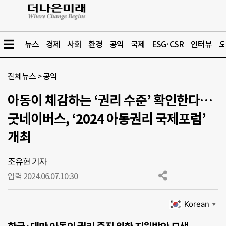
뉴스
경제
사회
환경
공익
국제
ESG·CSR
인터뷰
오
전체뉴스
>
공익
아동이 체감하는 ‘권리 수준’ 확인한다…
굿네이버스, ‘2024 아동권리 국제포럼’
개최
조유현 기자
입력 2024.06.07.
10:30
Korean
▼