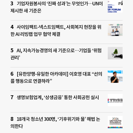
기업자원봉사의 ‘진짜 성과’는 무엇인가…UN이
제시한 새 기준은
사이임팩트-넥스트임팩트, 사회복지 현장을 위
한 AI 리빙랩 업무 협약 체결
AI, 지속가능경영의 새 기준으로…기업들 ‘위험
관리’
[유한양행-유일한 아카데미] 이호영 대표 “선의
를 행동으로 연결하라”
생명보험업계, ‘상생금융’ 통한 사회공헌 실시
18개국 청소년 300명, ‘기후위기와 물’ 해법 논
의한다