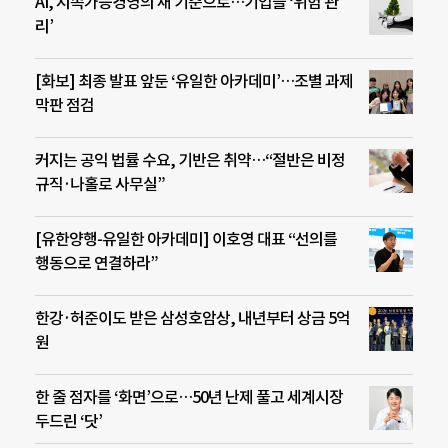
AI, 지속가능경영의 새 기준으로…기업들 ‘위험 관
리’
[화보] 최종 발표 앞둔 ‘유일한 아카데미’…조별 과제
막판 점검
커지는 공익 법률 수요, 기반은 취약…“절반은 비정
규직·나홀로 사무실”
[유한양행-유일한 아카데미] 이호영 대표 “선의를
행동으로 연결하라”
한강·허준이도 받은 삼성호암상, 내년부터 상금 5억
원
한 줄 점자를 ‘화면’으로…50년 난제 풀고 세계시장
두드린 ‘닷’