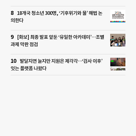
18개국 청소년 300명, ‘기후위기와 물’ 해법 논
의한다
[화보] 최종 발표 앞둔 ‘유일한 아카데미’…조별
과제 막판 점검
발달지연 늘지만 지원은 제각각…‘검사 이후’
잇는 플랫폼 나왔다