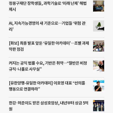
정몽구재단 장학생들, 과학기술로 ‘미래 난제’ 해법
제시
AI, 지속가능경영의 새 기준으로…기업들 ‘위험 관
리’
[화보] 최종 발표 앞둔 ‘유일한 아카데미’…조별 과제
막판 점검
커지는 공익 법률 수요, 기반은 취약…“절반은 비정
규직·나홀로 사무실”
[유한양행-유일한 아카데미] 이호영 대표 “선의를
행동으로 연결하라”
한강·허준이도 받은 삼성호암상, 내년부터 상금 5억
원