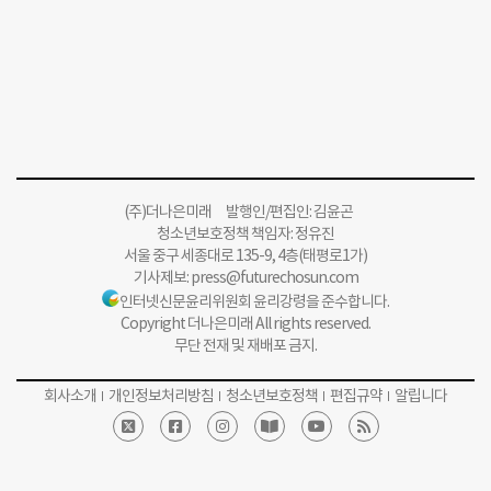
(주)더나은미래 발행인/편집인: 김윤곤
청소년보호정책 책임자: 정유진
서울 중구 세종대로 135-9, 4층(태평로1가)
기사제보:
press@futurechosun.com
인터넷신문윤리위원회 윤리강령을 준수합니다.
Copyright 더나은미래 All rights reserved.
무단 전재 및 재배포 금지.
회사소개
개인정보처리방침
청소년보호정책
편집규약
알립니다