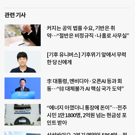
관련 기사
커지는 공익 법률 수요, 기반은 취
약…“절반은 비정규직·나홀로 사무실”
[기후 유니버스] 기후위기 앞에서 무력
한 당신에게
李 대통령, 엔비디아·오픈AI 등과 회
동…“韓 대체불가 AI 핵심 국가 도약”
“에너지 아꼈더니 통장에 돈이”…전주
시민 1만1800명, 2억원 넘는 현금성 포
인트 받아