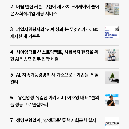
버릴 뻔한 커튼·쿠션에 새 가치…이케아에 들어
온 사회적기업 재봉 서비스
기업자원봉사의 ‘진짜 성과’는 무엇인가…UN이
제시한 새 기준은
사이임팩트-넥스트임팩트, 사회복지 현장을 위
한 AI 리빙랩 업무 협약 체결
AI, 지속가능경영의 새 기준으로…기업들 ‘위험
관리’
[유한양행-유일한 아카데미] 이호영 대표 “선의
를 행동으로 연결하라”
생명보험업계, ‘상생금융’ 통한 사회공헌 실시