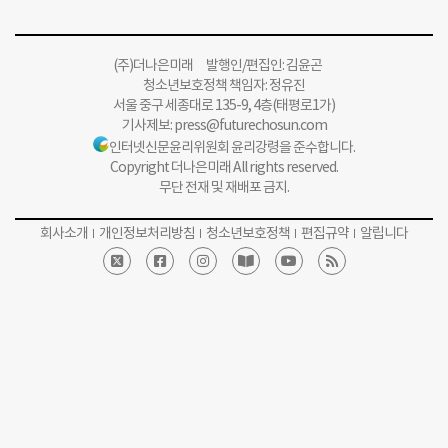
(주)더나은미래 발행인/편집인: 김윤곤
청소년보호정책 책임자: 정유진
서울 중구 세종대로 135-9, 4층(태평로1가)
기사제보:
press@futurechosun.com
인터넷신문윤리위원회 윤리강령을 준수합니다.
Copyright 더나은미래 All rights reserved.
무단 전재 및 재배포 금지.
회사소개
개인정보처리방침
청소년보호정책
편집규약
알립니다