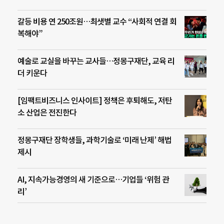
갈등 비용 연 250조원…최샛별 교수 “사회적 연결 회
복해야”
예술로 교실을 바꾸는 교사들…정몽구재단, 교육 리
더 키운다
[임팩트비즈니스 인사이트] 정책은 후퇴해도, 저탄
소 산업은 전진한다
정몽구재단 장학생들, 과학기술로 ‘미래 난제’ 해법
제시
AI, 지속가능경영의 새 기준으로…기업들 ‘위험 관
리’