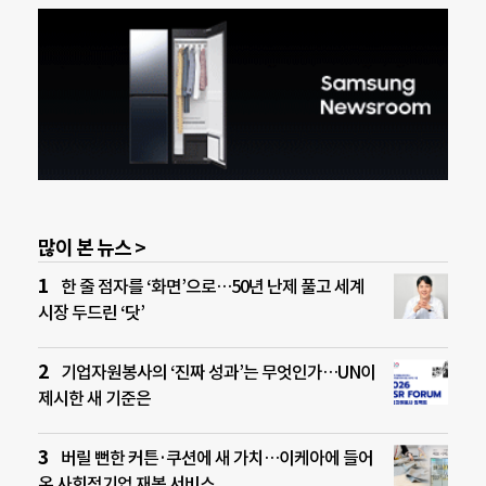
많이 본 뉴스 >
한 줄 점자를 ‘화면’으로…50년 난제 풀고 세계
시장 두드린 ‘닷’
기업자원봉사의 ‘진짜 성과’는 무엇인가…UN이
제시한 새 기준은
버릴 뻔한 커튼·쿠션에 새 가치…이케아에 들어
온 사회적기업 재봉 서비스