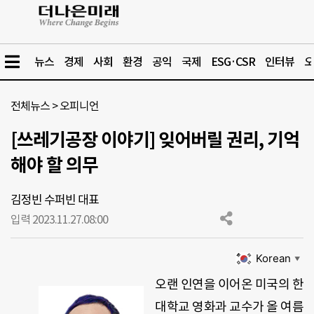
뉴스
경제
사회
환경
공익
국제
ESG·CSR
인터뷰
오
전체뉴스
>
오피니언
[쓰레기공장 이야기] 잊어버릴 권리, 기억
해야 할 의무
김정빈 수퍼빈 대표
입력 2023.11.27.
08:00
Korean
▼
오랜 인연을 이어온 미국의 한
대학교 영화과 교수가 올 여름