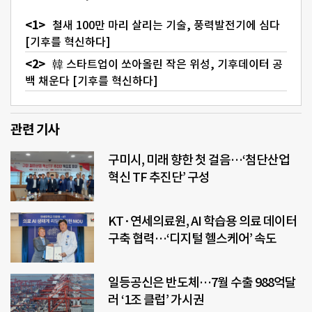
철새 100만 마리 살리는 기술, 풍력발전기에 심다
[기후를 혁신하다]
韓 스타트업이 쏘아올린 작은 위성, 기후데이터 공
백 채운다 [기후를 혁신하다]
관련 기사
구미시, 미래 향한 첫 걸음…‘첨단산업
혁신 TF 추진단’ 구성
KT·연세의료원, AI 학습용 의료 데이터
구축 협력…‘디지털 헬스케어’ 속도
일등공신은 반도체…7월 수출 988억달
러 ‘1조 클럽’ 가시권