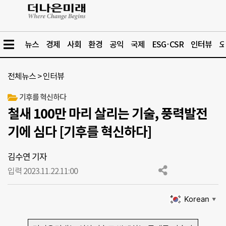
뉴스
경제
사회
환경
공익
국제
ESG·CSR
인터뷰
오
전체뉴스
>
인터뷰
기후를 혁신하다
철새 100만 마리 살리는 기술, 풍력발전
기에 심다 [기후를 혁신하다]
김수연 기자
입력 2023.11.22.
11:00
Korean
▼