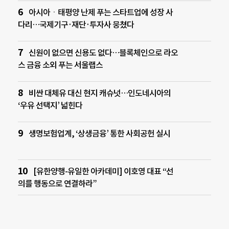
아시아ㆍ태평양 난제 푸는 스타트업에 성장 사
다리…국제기구·재단·투자사 뭉쳤다
신원이 없으면 신용도 없다…블록체인으로 라오
스 금융 소외 푸는 서울랩스
비싼 대체유 대신 현지 캐슈넛…인도네시아의
‘우유 선택지’ 넓힌다
생명보험업계, ‘상생금융’ 통한 사회공헌 실시
[유한양행-유일한 아카데미] 이호영 대표 “선
의를 행동으로 연결하라”