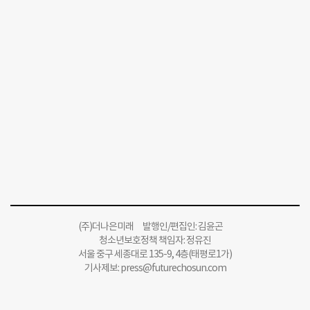
(주)더나은미래 발행인/편집인: 김윤곤
청소년보호정책 책임자: 정유진
서울 중구 세종대로 135-9, 4층(태평로1가)
기사제보:
press@futurechosun.com
인터넷신문윤리위원회 윤리강령을 준수합니다.
Copyright 더나은미래 All rights reserved.