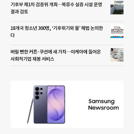
기후부 제1차 검증위 개최…복류수 실증 시설 운영
결과 검토
18개국 청소년 300명, ‘기후위기와 물’ 해법 논의한
다
버릴 뻔한 커튼·쿠션에 새 가치…이케아에 들어온
사회적기업 재봉 서비스