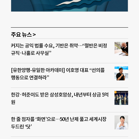
주요 뉴스 >
커지는 공익 법률 수요, 기반은 취약…“절반은 비정
규직·나홀로 사무실”
[유한양행-유일한 아카데미] 이호영 대표 “선의를
행동으로 연결하라”
한강·허준이도 받은 삼성호암상, 내년부터 상금 5억
원
한 줄 점자를 ‘화면’으로…50년 난제 풀고 세계시장
두드린 ‘닷’