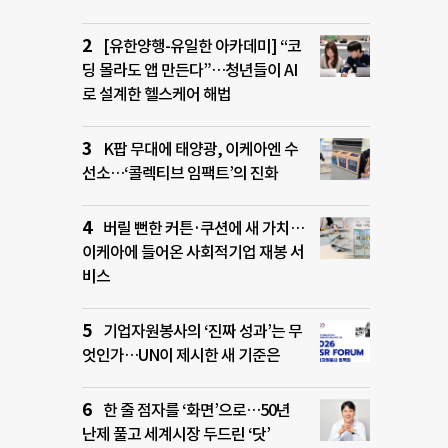
[유한양행-유일한 아카데미] “코
딩 몰라도 앱 만든다”…청년들이 AI
로 설계한 헬스케어 해법
K팝 무대에 태양광, 이케아엔 수
선소…‘콜렉티브 임팩트’의 진화
버릴 뻔한 커튼·쿠션에 새 가치…
이케아에 들어온 사회적기업 재봉 서
비스
기업자원봉사의 ‘진짜 성과’는 무
엇인가…UN이 제시한 새 기준은
한 줄 점자를 ‘화면’으로…50년
난제 풀고 세계시장 두드린 ‘닷’