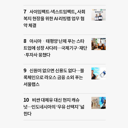
사이임팩트-넥스트임팩트, 사회
복지 현장을 위한 AI 리빙랩 업무 협
약 체결
아시아ㆍ태평양 난제 푸는 스타
트업에 성장 사다리…국제기구·재단
·투자사 뭉쳤다
신원이 없으면 신용도 없다…블
록체인으로 라오스 금융 소외 푸는
서울랩스
비싼 대체유 대신 현지 캐슈
넛…인도네시아의 ‘우유 선택지’ 넓
힌다