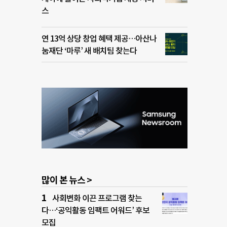
스
연 13억 상당 창업 혜택 제공…아산나
눔재단 ‘마루’ 새 배치팀 찾는다
많이 본 뉴스 >
사회변화 이끈 프로그램 찾는
다…‘공익활동 임팩트 어워드’ 후보
모집