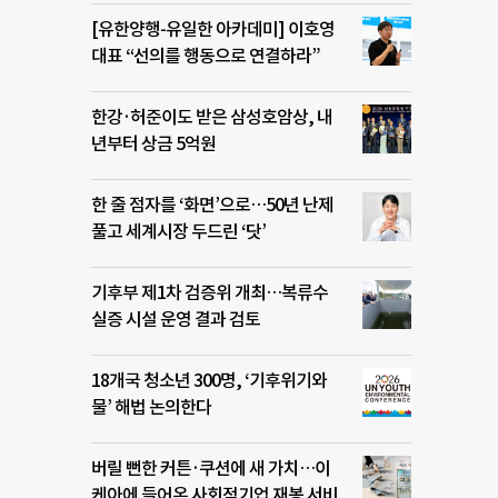
[유한양행-유일한 아카데미] 이호영
대표 “선의를 행동으로 연결하라”
한강·허준이도 받은 삼성호암상, 내
년부터 상금 5억원
한 줄 점자를 ‘화면’으로…50년 난제
풀고 세계시장 두드린 ‘닷’
기후부 제1차 검증위 개최…복류수
실증 시설 운영 결과 검토
18개국 청소년 300명, ‘기후위기와
물’ 해법 논의한다
버릴 뻔한 커튼·쿠션에 새 가치…이
케아에 들어온 사회적기업 재봉 서비