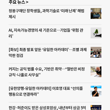
주요 뉴스 >
정몽구재단 장학생들, 과학기술로 ‘미래 난제’ 해법
제시
AI, 지속가능경영의 새 기준으로…기업들 ‘위험 관
리’
[화보] 최종 발표 앞둔 ‘유일한 아카데미’…조별 과제
막판 점검
커지는 공익 법률 수요, 기반은 취약…“절반은 비정
규직·나홀로 사무실”
[유한양행-유일한 아카데미] 이호영 대표 “선의를
행동으로 연결하라”
한강·허준이도 받은 삼성호암상, 내년부터 상금 5억