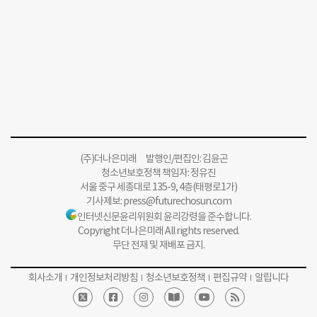
(주)더나은미래 발행인/편집인: 김윤곤
청소년보호정책 책임자: 정유진
서울 중구 세종대로 135-9, 4층(태평로1가)
기사제보:
press@futurechosun.com
인터넷신문윤리위원회 윤리강령을 준수합니다.
Copyright 더나은미래 All rights reserved.
무단 전재 및 재배포 금지.
회사소개
개인정보처리방침
청소년보호정책
편집규약
알립니다