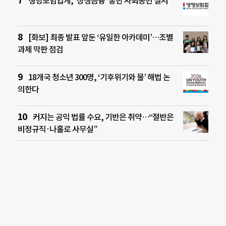
생명보험업계, ‘상생금융’ 통한 사회공헌 실시
[화보] 최종 발표 앞둔 ‘유일한 아카데미’…조별
과제 막판 점검
18개국 청소년 300명, ‘기후위기와 물’ 해법 논
의한다
커지는 공익 법률 수요, 기반은 취약…“절반은
비정규직·나홀로 사무실”