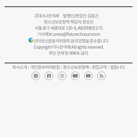
(주)더나은미래 발행인/편집인: 김윤곤
청소년보호정책 책임자: 정유진
서울 중구 세종대로 135-9, 4층(태평로1가)
기사제보:
press@futurechosun.com
인터넷신문윤리위원회 윤리강령을 준수합니다.
Copyright 더나은미래 All rights reserved.
무단 전재 및 재배포 금지.
회사소개
개인정보처리방침
청소년보호정책
편집규약
알립니다