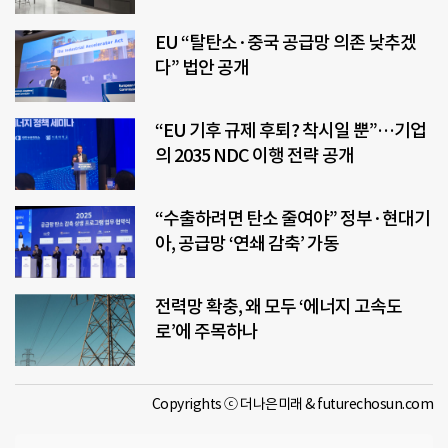
EU “탈탄소·중국 공급망 의존 낮추겠
다” 법안 공개
“EU 기후 규제 후퇴? 착시일 뿐”…기업
의 2035 NDC 이행 전략 공개
“수출하려면 탄소 줄여야” 정부·현대기
아, 공급망 ‘연쇄 감축’ 가동
전력망 확충, 왜 모두 ‘에너지 고속도
로’에 주목하나
Copyrights ⓒ 더나은미래 & futurechosun.com