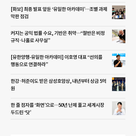
[화보] 최종 발표 앞둔 ‘유일한 아카데미’…조별 과제
막판 점검
커지는 공익 법률 수요, 기반은 취약…“절반은 비정
규직·나홀로 사무실”
[유한양행-유일한 아카데미] 이호영 대표 “선의를
행동으로 연결하라”
한강·허준이도 받은 삼성호암상, 내년부터 상금 5억
원
한 줄 점자를 ‘화면’으로…50년 난제 풀고 세계시장
두드린 ‘닷’