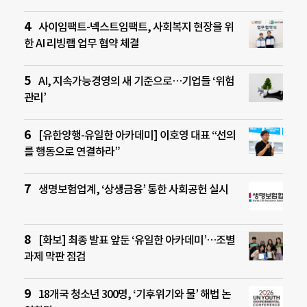
사이임팩트-넥스트임팩트, 사회복지 현장을 위
한 AI 리빙랩 업무 협약 체결
AI, 지속가능경영의 새 기준으로…기업들 ‘위험
관리’
[유한양행-유일한 아카데미] 이호영 대표 “선의
를 행동으로 연결하라”
생명보험업계, ‘상생금융’ 통한 사회공헌 실시
[화보] 최종 발표 앞둔 ‘유일한 아카데미’…조별
과제 막판 점검
18개국 청소년 300명, ‘기후위기와 물’ 해법 논