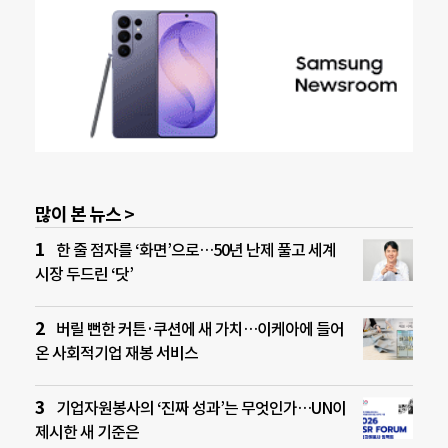
많이 본 뉴스 >
한 줄 점자를 ‘화면’으로…50년 난제 풀고 세계
시장 두드린 ‘닷’
버릴 뻔한 커튼·쿠션에 새 가치…이케아에 들어
온 사회적기업 재봉 서비스
기업자원봉사의 ‘진짜 성과’는 무엇인가…UN이
제시한 새 기준은